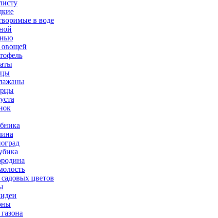
листу
дкие
творимые в воде
ной
нью
 овощей
тофель
аты
рцы
лажаны
урцы
уста
нок
бника
ина
оград
убика
родина
олость
 садовых цветов
ы
идеи
оны
 газона