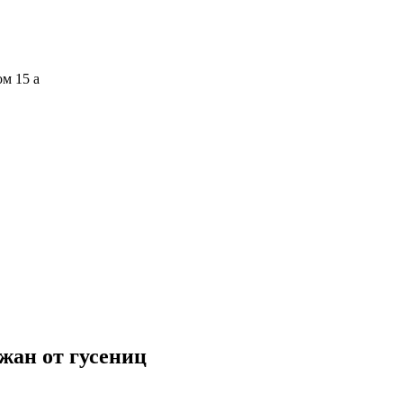
ом 15 а
жан от гусениц