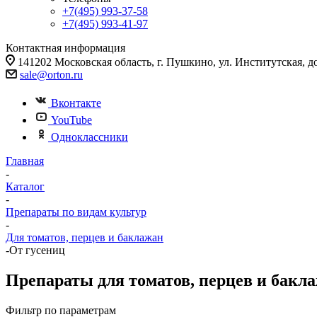
+7(495) 993-37-58
+7(495) 993-41-97
Контактная информация
141202 Московская область, г. Пушкино, ул. Институтская, д
sale@orton.ru
Вконтакте
YouTube
Одноклассники
Главная
-
Каталог
-
Препараты по видам культур
-
Для томатов, перцев и баклажан
-
От гусениц
Препараты для томатов, перцев и бакла
Фильтр по параметрам