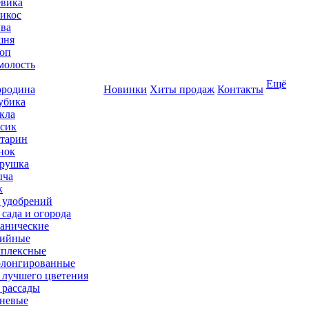
вика
икос
ва
шня
оп
олость
Ещё
родина
Новинки
Хиты продаж
Контакты
убика
кла
сик
тарин
нок
рушка
ыча
к
 удобрений
 сада и огорода
анические
ийные
плексные
лонгированные
 лучшего цветения
 рассады
невые