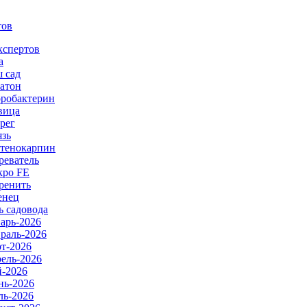
тов
кспертов
а
 сад
атон
робактерин
вица
рег
язь
тенокарпин
реватель
ро FE
ренить
енец
ь садовода
арь-2026
раль-2026
т-2026
ель-2026
-2026
ь-2026
ь-2026