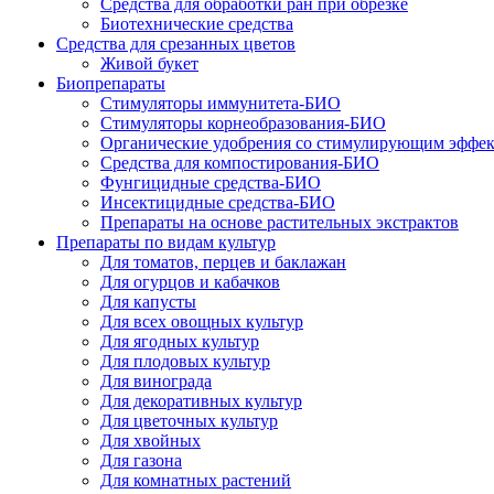
Средства для обработки ран при обрезке
Биотехнические средства
Средства для срезанных цветов
Живой букет
Биопрепараты
Стимуляторы иммунитета-БИО
Стимуляторы корнеобразования-БИО
Органические удобрения со стимулирующим эффе
Средства для компостирования-БИО
Фунгицидные средства-БИО
Инсектицидные средства-БИО
Препараты на основе растительных экстрактов
Препараты по видам культур
Для томатов, перцев и баклажан
Для огурцов и кабачков
Для капусты
Для всех овощных культур
Для ягодных культур
Для плодовых культур
Для винограда
Для декоративных культур
Для цветочных культур
Для хвойных
Для газона
Для комнатных растений