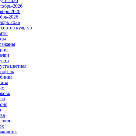
уст-2026
тябрь-2026
ябрь-2026
брь-2026
абрь-2026
 сортов культур
аты
рцы
лажаны
урцы
ачки
уста
уста цветная
тофель
бника
ина
ис
ковь
ша
оня
а
ва
ешня
ох
ыжовник