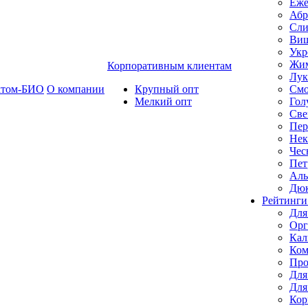
Еже
Абр
Сли
Ви
Укр
Жим
Корпоративным клиентам
Лук
ктом-БИО
О компании
Крупный опт
Смо
Мелкий опт
Гол
Све
Пер
Нек
Чес
Пет
Ал
Дю
Рейтинги
Для
Орг
Кал
Ком
Про
Для
Для
Кор