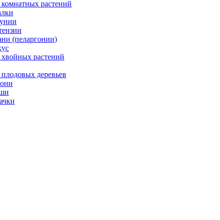
 комнатных растений
лки
унии
тензии
ани (пеларгонии)
ус
 хвойных растений
 плодовых деревьев
они
ши
ачки