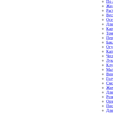
По 
Жи
Рас
Вес
Осе
Для
Кар
Том
Пе
Бак
Ог
Кап
Чес
Лук
Клу
Мал
Вин
Гол
Смо
Жим
Для
Роз
Орх
Пи
Для