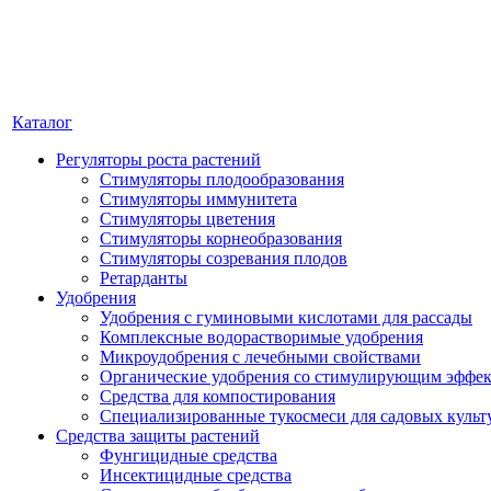
Каталог
Регуляторы роста растений
Стимуляторы плодообразования
Стимуляторы иммунитета
Стимуляторы цветения
Стимуляторы корнеобразования
Стимуляторы созревания плодов
Ретарданты
Удобрения
Удобрения с гуминовыми кислотами для рассады
Комплексные водорастворимые удобрения
Микроудобрения с лечебными свойствами
Органические удобрения со стимулирующим эффе
Средства для компостирования
Специализированные тукосмеси для садовых культ
Средства защиты растений
Фунгицидные средства
Инсектицидные средства