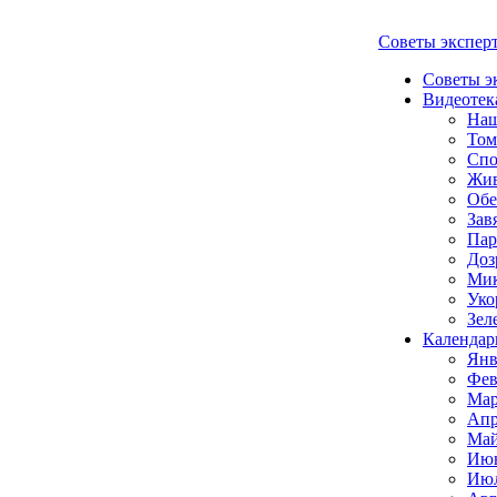
Советы экспер
Советы э
Видеотек
Наш
Том
Спо
Жи
Обе
Зав
Пар
Доз
Мик
Уко
Зел
Календар
Янв
Фев
Мар
Апр
Май
Июн
Июл