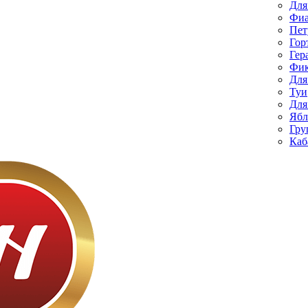
Для
Фиа
Пет
Гор
Гер
Фик
Для
Туи
Для
Ябл
Гру
Каб