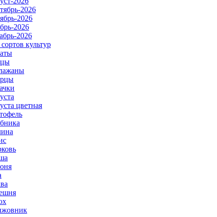
уст-2026
тябрь-2026
ябрь-2026
брь-2026
абрь-2026
 сортов культур
аты
рцы
лажаны
урцы
ачки
уста
уста цветная
тофель
бника
ина
ис
ковь
ша
оня
а
ва
ешня
ох
ыжовник