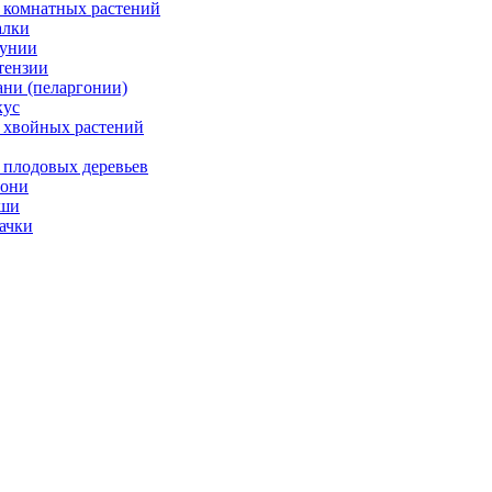
 комнатных растений
лки
унии
тензии
ани (пеларгонии)
ус
 хвойных растений
 плодовых деревьев
они
ши
ачки