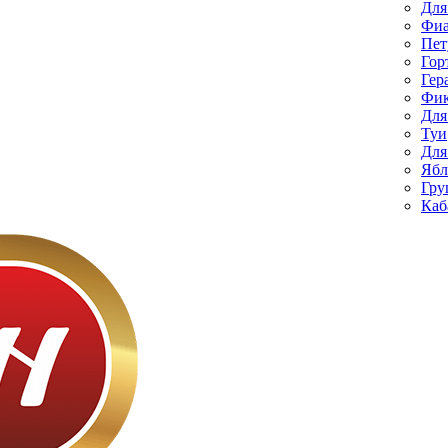
Для
Фиа
Пет
Гор
Гер
Фик
Для
Туи
Для
Ябл
Гру
Каб