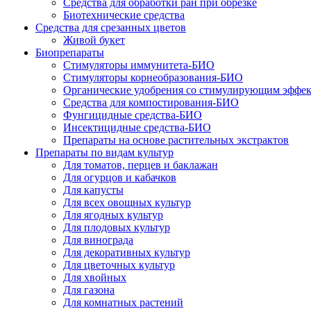
Средства для обработки ран при обрезке
Биотехнические средства
Средства для срезанных цветов
Живой букет
Биопрепараты
Стимуляторы иммунитета-БИО
Стимуляторы корнеобразования-БИО
Органические удобрения со стимулирующим эффе
Средства для компостирования-БИО
Фунгицидные средства-БИО
Инсектицидные средства-БИО
Препараты на основе растительных экстрактов
Препараты по видам культур
Для томатов, перцев и баклажан
Для огурцов и кабачков
Для капусты
Для всех овощных культур
Для ягодных культур
Для плодовых культур
Для винограда
Для декоративных культур
Для цветочных культур
Для хвойных
Для газона
Для комнатных растений