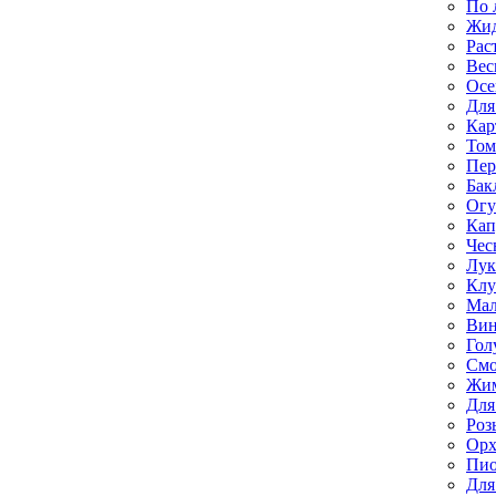
По 
Жи
Рас
Вес
Осе
Для
Кар
Том
Пе
Бак
Ог
Кап
Чес
Лук
Клу
Мал
Вин
Гол
Смо
Жим
Для
Роз
Орх
Пи
Для