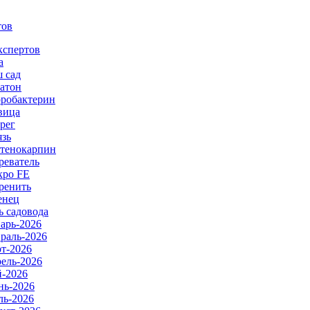
тов
кспертов
а
 сад
атон
робактерин
вица
рег
язь
тенокарпин
реватель
ро FE
ренить
енец
ь садовода
арь-2026
раль-2026
т-2026
ель-2026
-2026
ь-2026
ь-2026