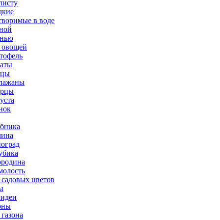
листу
дкие
творимые в воде
ной
нью
 овощей
тофель
аты
рцы
лажаны
урцы
уста
нок
бника
ина
оград
убика
родина
олость
 садовых цветов
ы
идеи
оны
 газона