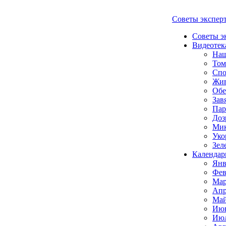
Советы экспер
Советы э
Видеотек
Наш
Том
Спо
Жи
Обе
Зав
Пар
Доз
Мик
Уко
Зел
Календар
Янв
Фев
Мар
Апр
Май
Июн
Июл