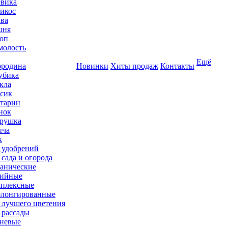
вика
икос
ва
шня
оп
олость
Ещё
родина
Новинки
Хиты продаж
Контакты
убика
кла
сик
тарин
нок
рушка
ыча
к
 удобрений
 сада и огорода
анические
ийные
плексные
лонгированные
 лучшего цветения
 рассады
невые