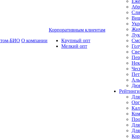
Еже
Абр
Сли
Ви
Укр
Жим
Корпоративным клиентам
Лук
ктом-БИО
О компании
Крупный опт
Смо
Мелкий опт
Гол
Све
Пер
Нек
Чес
Пет
Ал
Дю
Рейтинги
Для
Орг
Кал
Ком
Про
Для
Для
Кор