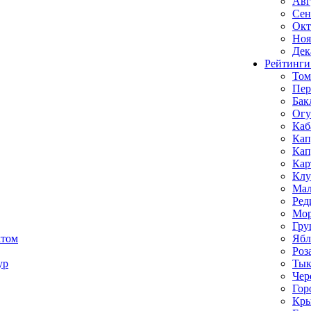
Авг
Сен
Окт
Ноя
Дек
Рейтинги
Том
Пе
Бак
Ог
Каб
Кап
Кап
Кар
Клу
Мал
Ред
Мор
Гру
ктом
Ябл
Роз
ур
Тык
Чер
Гор
Кр