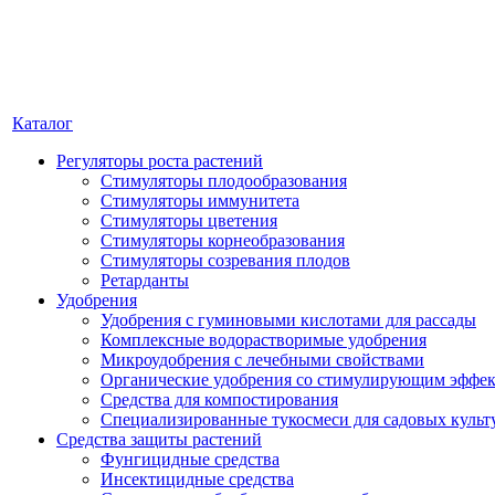
Каталог
Регуляторы роста растений
Стимуляторы плодообразования
Стимуляторы иммунитета
Стимуляторы цветения
Стимуляторы корнеобразования
Стимуляторы созревания плодов
Ретарданты
Удобрения
Удобрения с гуминовыми кислотами для рассады
Комплексные водорастворимые удобрения
Микроудобрения с лечебными свойствами
Органические удобрения со стимулирующим эффе
Средства для компостирования
Специализированные тукосмеси для садовых культ
Средства защиты растений
Фунгицидные средства
Инсектицидные средства