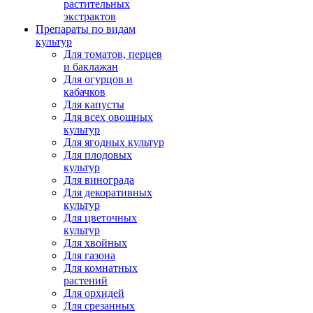
растительных
экстрактов
Препараты по видам
культур
Для томатов, перцев
и баклажан
Для огурцов и
кабачков
Для капусты
Для всех овощных
культур
Для ягодных культур
Для плодовых
культур
Для винограда
Для декоративных
культур
Для цветочных
культур
Для хвойных
Для газона
Для комнатных
растений
Для орхидей
Для срезанных