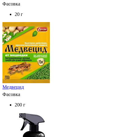
Фасовка
20 г
Медвецид
Фасовка
200 г