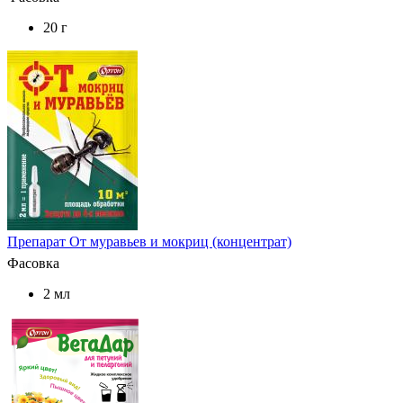
20 г
Препарат От муравьев и мокриц (концентрат)
Фасовка
2 мл