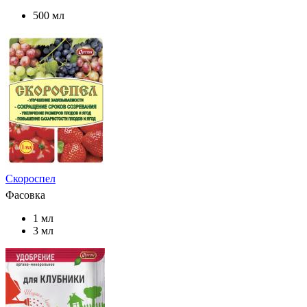
500 мл
Скороспел
Фасовка
1 мл
3 мл