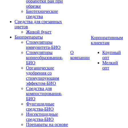
обработки ран при
обрезке
Биотехнические
средства
Средства для срезанных
цветов
Живой букет
Биопрепараты
Корпоративным
Стимуляторы
клиентам
иммунитета-БИО
Стимуляторы
О
Крупный
корнеобразования-
компании
опт
БИО
Мелкий
Органические
опт
удобрения со
стимулирующим
эффектом-БИО
Средства для
компостирования-
БИО
Фунгицидные
средства-БИО
Инсектицидные
средства-БИО
Препараты на основе