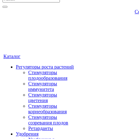
С
Каталог
Регуляторы роста растений
Стимуляторы
плодообразования
Стимуляторы
иммунитета
Стимуляторы
цветения
Стимуляторы
корнеобразования
Стимуляторы
созревания плодов
Ретарданты
Удобрения