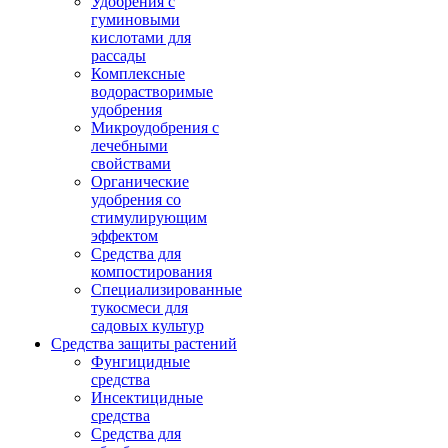
Удобрения с
гуминовыми
кислотами для
рассады
Комплексные
водорастворимые
удобрения
Микроудобрения с
лечебными
свойствами
Органические
удобрения со
стимулирующим
эффектом
Средства для
компостирования
Специализированные
тукосмеси для
садовых культур
Средства защиты растений
Фунгицидные
средства
Инсектицидные
средства
Средства для