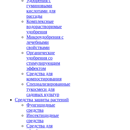
Удобрения с
гуминовыми
кислотами для
рассады
Комплексные
водорастворимые
удобрения
Микроудобрения с
лечебными
свойствами
Органические
удобрения со
стимулирующим
эффектом
Средства для
компостирования
Специализированные
тукосмеси для
садовых культур
Средства защиты растений
Фунгицидные
средства
Инсектицидные
средства
Средства для