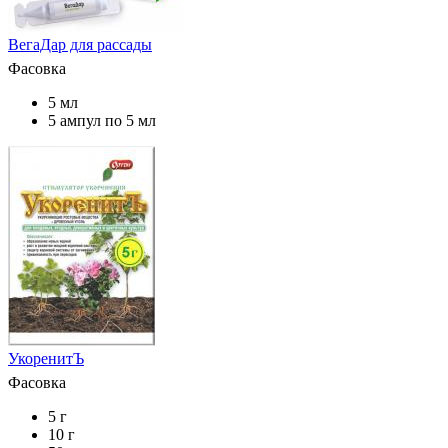
ВегаДар для рассады
Фасовка
5 мл
5 ампул по 5 мл
УкоренитЪ
Фасовка
5 г
10 г