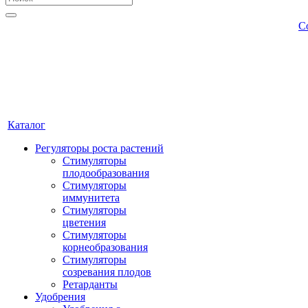
С
Каталог
Регуляторы роста растений
Стимуляторы
плодообразования
Стимуляторы
иммунитета
Стимуляторы
цветения
Стимуляторы
корнеобразования
Стимуляторы
созревания плодов
Ретарданты
Удобрения