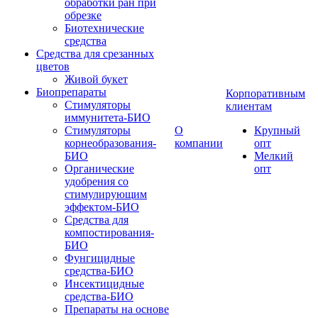
обработки ран при
обрезке
Биотехнические
средства
Средства для срезанных
цветов
Живой букет
Биопрепараты
Корпоративным
Стимуляторы
клиентам
иммунитета-БИО
Стимуляторы
О
Крупный
корнеобразования-
компании
опт
БИО
Мелкий
Органические
опт
удобрения со
стимулирующим
эффектом-БИО
Средства для
компостирования-
БИО
Фунгицидные
средства-БИО
Инсектицидные
средства-БИО
Препараты на основе