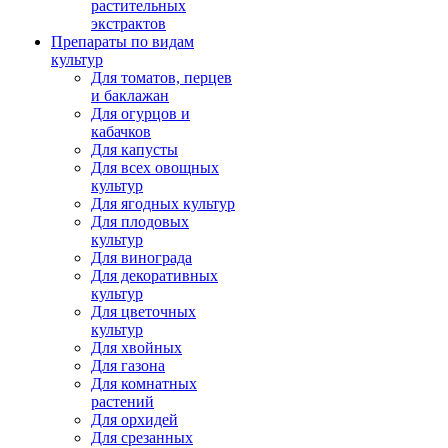
растительных
экстрактов
Препараты по видам
культур
Для томатов, перцев
и баклажан
Для огурцов и
кабачков
Для капусты
Для всех овощных
культур
Для ягодных культур
Для плодовых
культур
Для винограда
Для декоративных
культур
Для цветочных
культур
Для хвойных
Для газона
Для комнатных
растений
Для орхидей
Для срезанных