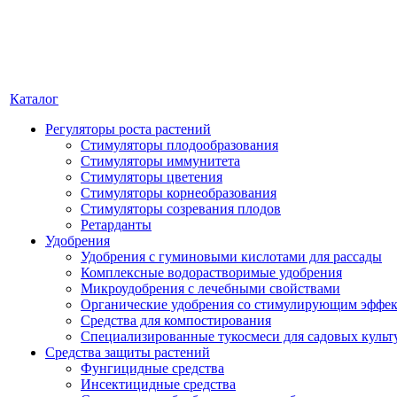
Каталог
Регуляторы роста растений
Стимуляторы плодообразования
Стимуляторы иммунитета
Стимуляторы цветения
Стимуляторы корнеобразования
Стимуляторы созревания плодов
Ретарданты
Удобрения
Удобрения с гуминовыми кислотами для рассады
Комплексные водорастворимые удобрения
Микроудобрения с лечебными свойствами
Органические удобрения со стимулирующим эффе
Средства для компостирования
Специализированные тукосмеси для садовых культ
Средства защиты растений
Фунгицидные средства
Инсектицидные средства