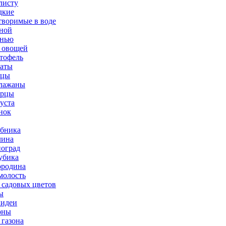
листу
дкие
творимые в воде
ной
нью
 овощей
тофель
аты
рцы
лажаны
урцы
уста
нок
бника
ина
оград
убика
родина
олость
 садовых цветов
ы
идеи
оны
 газона