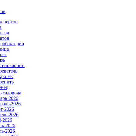
тов
кспертов
а
 сад
атон
робактерин
вица
рег
язь
тенокарпин
реватель
ро FE
ренить
енец
ь садовода
арь-2026
раль-2026
т-2026
ель-2026
-2026
ь-2026
ь-2026