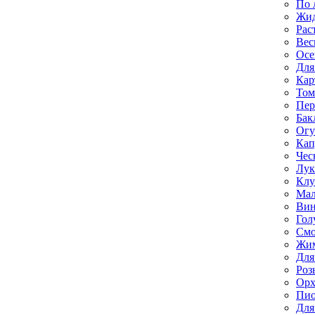
По 
Жи
Рас
Вес
Осе
Для
Кар
Том
Пе
Бак
Ог
Кап
Чес
Лук
Клу
Мал
Вин
Гол
Смо
Жим
Для
Роз
Орх
Пи
Для