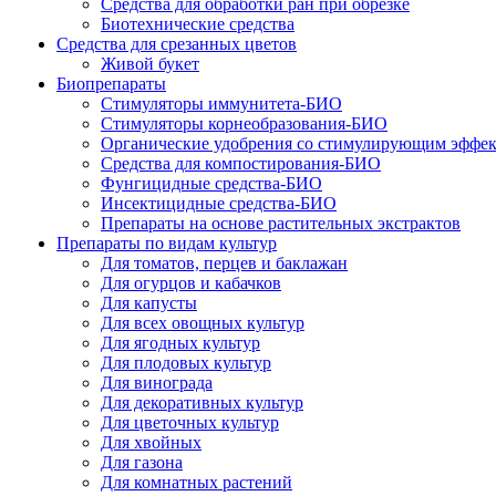
Средства для обработки ран при обрезке
Биотехнические средства
Средства для срезанных цветов
Живой букет
Биопрепараты
Стимуляторы иммунитета-БИО
Стимуляторы корнеобразования-БИО
Органические удобрения со стимулирующим эффе
Средства для компостирования-БИО
Фунгицидные средства-БИО
Инсектицидные средства-БИО
Препараты на основе растительных экстрактов
Препараты по видам культур
Для томатов, перцев и баклажан
Для огурцов и кабачков
Для капусты
Для всех овощных культур
Для ягодных культур
Для плодовых культур
Для винограда
Для декоративных культур
Для цветочных культур
Для хвойных
Для газона
Для комнатных растений