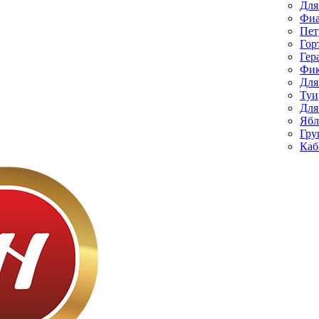
Для
Фиа
Пет
Гор
Гер
Фик
Для
Туи
Для
Ябл
Гру
Каб