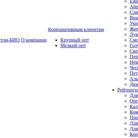
Еже
Абр
Сли
Ви
Укр
Жим
Корпоративным клиентам
Лук
ктом-БИО
О компании
Крупный опт
Смо
Мелкий опт
Гол
Све
Пер
Нек
Чес
Пет
Ал
Дю
Рейтинги
Для
Орг
Кал
Ком
Про
Для
Для
Кор