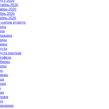
уст-2026
тябрь-2026
ябрь-2026
брь-2026
абрь-2026
 сортов культур
аты
рцы
лажаны
урцы
ачки
уста
уста цветная
тофель
бника
ина
ис
ковь
ша
оня
а
ва
ешня
ох
ыжовник