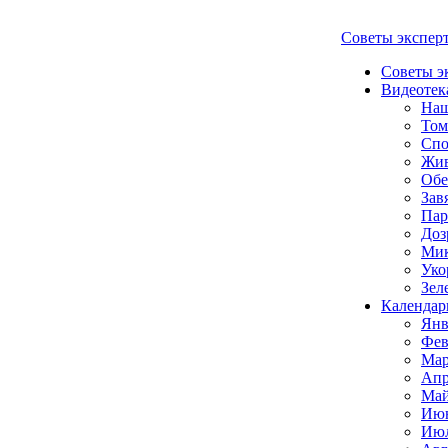
Советы экспер
Советы э
Видеотек
Наш
Том
Спо
Жи
Обе
Зав
Пар
Доз
Мик
Уко
Зел
Календар
Янв
Фев
Мар
Апр
Май
Июн
Июл