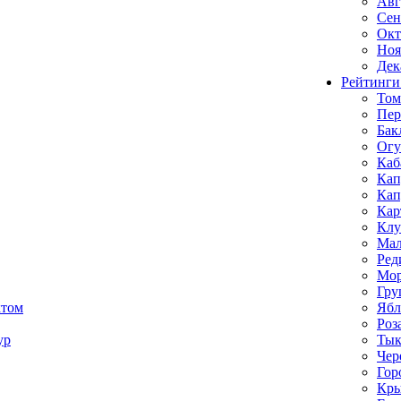
Авг
Сен
Окт
Ноя
Дек
Рейтинги
Том
Пе
Бак
Ог
Каб
Кап
Кап
Кар
Клу
Мал
Ред
Мор
Гру
ктом
Ябл
Роз
ур
Тык
Чер
Гор
Кр