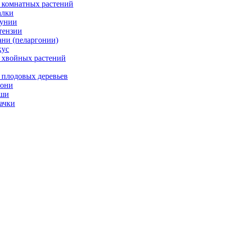
 комнатных растений
лки
унии
тензии
ани (пеларгонии)
ус
 хвойных растений
 плодовых деревьев
они
ши
ачки