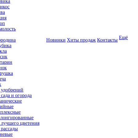
вика
икос
ва
шня
оп
олость
Ещё
родина
Новинки
Хиты продаж
Контакты
убика
кла
сик
тарин
нок
рушка
ыча
к
 удобрений
 сада и огорода
анические
ийные
плексные
лонгированные
 лучшего цветения
 рассады
невые