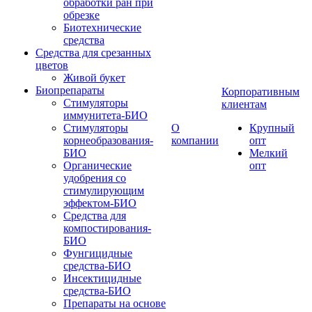
обработки ран при
обрезке
Биотехнические
средства
Средства для срезанных
цветов
Живой букет
Биопрепараты
Корпоративным
Стимуляторы
клиентам
иммунитета-БИО
Стимуляторы
О
Крупный
корнеобразования-
компании
опт
БИО
Мелкий
Органические
опт
удобрения со
стимулирующим
эффектом-БИО
Средства для
компостирования-
БИО
Фунгицидные
средства-БИО
Инсектицидные
средства-БИО
Препараты на основе