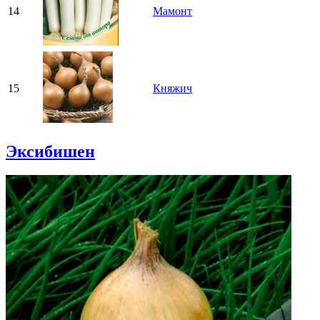
14
Мамонт
15
Княжич
Эксибишен