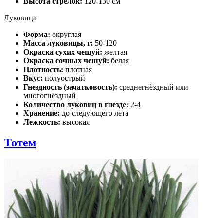
Высота стрелок:
120-130 см
Луковица
Форма:
округлая
Масса луковицы, г:
50-120
Окраска сухих чешуй:
желтая
Окраска сочных чешуй:
белая
Плотность:
плотная
Вкус:
полуострый
Гнездность (зачатковость):
среднегнёздный или
многогнёздный
Количество луковиц в гнезде:
2-4
Хранение:
до следующего лета
Лежкость:
высокая
Тотем