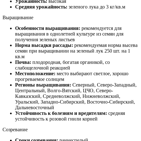
Урожайность:
высокая
Средняя урожайность:
зеленого лука до 3 кг/кв.м
Выращивание
Особенности выращивания:
рекомендуется для
выращивания в однолетней культуре из семян для
получения зеленых листьев
Норма высадки рассады:
рекомендуемая норма высева
семян при выращивании на зеленый лук 250 шт. на 1
кв.м
Почва:
плодородная, богатая органикой, со
слабощелочной реакцией
Местоположение:
место выбирают светлое, хорошо
прогреваемое солнцем
Регионы выращивания:
Северный, Северо-Западный,
Центральный, Волго-Вятский, ЦЧО, Северо-
Кавказский, Средневолжский, Нижневолжский,
Уральский, Западно-Сибирский, Восточно-Сибирский,
Дальневосточный
Устойчивость к болезням и вредителям:
средняя
устойчивость к розовой гнили корней
Созревание
Сроки созревания:
раннеспелый