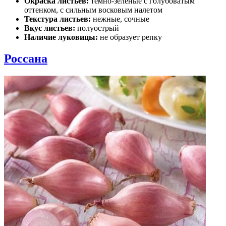
Окраска листьев:
темно-зеленые с голубоватым
оттенком, с сильным восковым налетом
Текстура листьев:
нежные, сочные
Вкус листьев:
полуострый
Наличие луковицы:
не образует репку
Россана