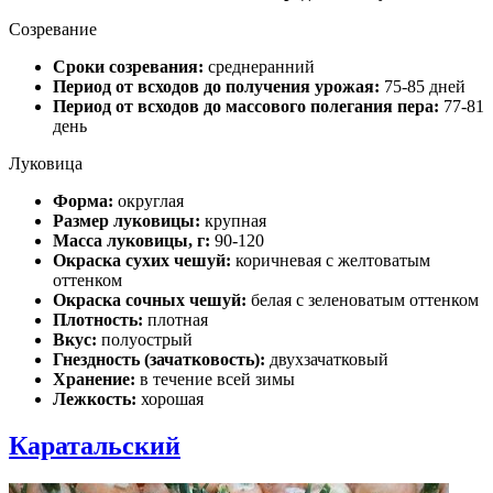
Созревание
Сроки созревания:
среднеранний
Период от всходов до получения урожая:
75-85 дней
Период от всходов до массового полегания пера:
77-81
день
Луковица
Форма:
округлая
Размер луковицы:
крупная
Масса луковицы, г:
90-120
Окраска сухих чешуй:
коричневая с желтоватым
оттенком
Окраска сочных чешуй:
белая с зеленоватым оттенком
Плотность:
плотная
Вкус:
полуострый
Гнездность (зачатковость):
двухзачатковый
Хранение:
в течение всей зимы
Лежкость:
хорошая
Каратальский