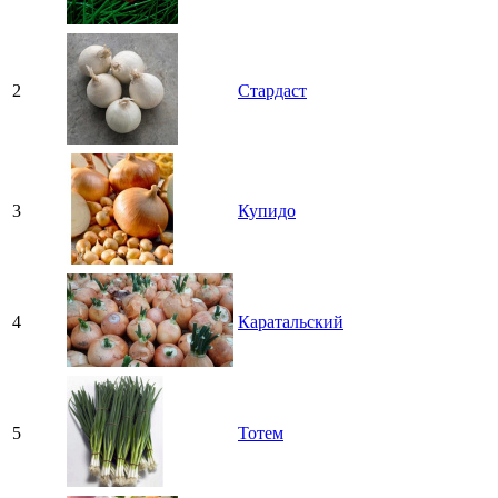
2
Стардаст
3
Купидо
4
Каратальский
5
Тотем