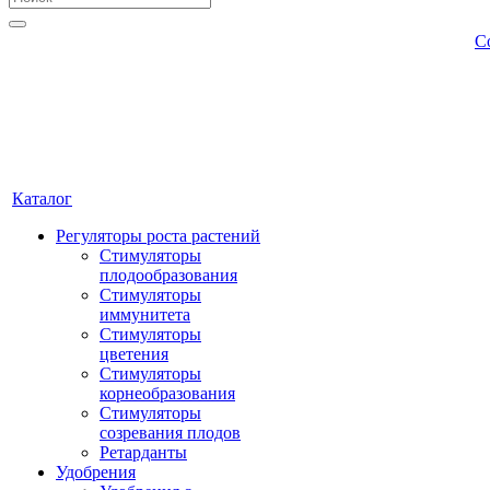
С
Каталог
Регуляторы роста растений
Стимуляторы
плодообразования
Стимуляторы
иммунитета
Стимуляторы
цветения
Стимуляторы
корнеобразования
Стимуляторы
созревания плодов
Ретарданты
Удобрения