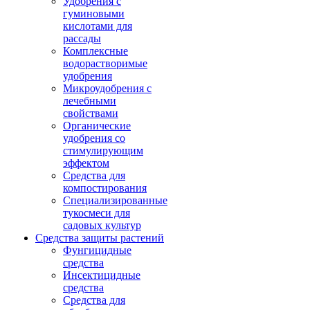
Удобрения с
гуминовыми
кислотами для
рассады
Комплексные
водорастворимые
удобрения
Микроудобрения с
лечебными
свойствами
Органические
удобрения со
стимулирующим
эффектом
Средства для
компостирования
Специализированные
тукосмеси для
садовых культур
Средства защиты растений
Фунгицидные
средства
Инсектицидные
средства
Средства для