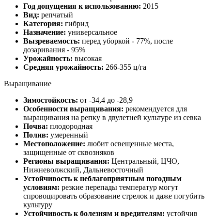
Год допущения к использованию:
2015
Вид:
репчатый
Категория:
гибрид
Назначение:
универсальное
Вызреваемость:
перед уборкой - 77%, после
дозаривания - 95%
Урожайность:
высокая
Средняя урожайность:
266-355 ц/га
Выращивание
Зимостойкость:
от -34,4 до -28,9
Особенности выращивания:
рекомендуется для
выращивания на репку в двулетней культуре из севка
Почва:
плодородная
Полив:
умеренный
Местоположение:
любит освещенные места,
защищенные от сквозняков
Регионы выращивания:
Центральный, ЦЧО,
Нижневолжский, Дальневосточный
Устойчивость к неблагоприятным погодным
условиям:
резкие перепады температур могут
спровоцировать образование стрелок и даже погубить
культуру
Устойчивость к болезням и вредителям:
устойчив