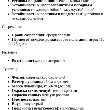
Регионы выращивания:
Северо-Кавказский
Устойчивость к неблагоприятным погодным
условиям:
не холодостойкий, засухоустойчивый
Устойчивость к болезням и вредителям:
устойчив к
луковым болезням
Созревание
Сроки созревания:
среднеспелый
Период от всходов до массового полегания пера:
112-
125 дней
Растение
Розетка листьев:
среднерослая
Луковица
Форма:
овальная (до округлой)
Размер луковицы:
8 см в диаметре
Масса луковицы, г:
50-70 (до 150)
Окраска сухих чешуй:
темно-красная
Окраска сочных чешуй:
розовая
Плотность:
плотная
Вкус:
полуострый
Гнездность (зачатковость):
малогнёздный