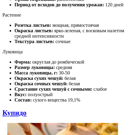
Период от всходов до получения урожая:
120 дней
Растение
Розетка листьев:
мощная, прямостоячая
Окраска листьев:
ярко-зеленая, с восковым налетом
средней интенсивности
Текстура листьев:
сочные
Луковица
Форма:
округлая до ромбической
Размер луковицы:
средняя
Масса луковицы, г:
30-50
Окраска сухих чешуй:
белая
Окраска сочных чешуй:
белая
Срастание сухих чешуй с сочными:
слабое
Вкус:
полуострый
Состав:
сухого вещества 19,1%
Купидо