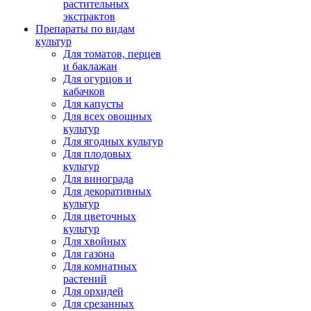
растительных
экстрактов
Препараты по видам
культур
Для томатов, перцев
и баклажан
Для огурцов и
кабачков
Для капусты
Для всех овощных
культур
Для ягодных культур
Для плодовых
культур
Для винограда
Для декоративных
культур
Для цветочных
культур
Для хвойных
Для газона
Для комнатных
растений
Для орхидей
Для срезанных