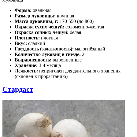
Форма:
овальная
Размер луковицы:
крупная
Масса луковицы, г:
170-550 (до 800)
Окраска сухих чешуй:
соломенно-желтая
Окраска сочных чешуй:
белая
Плотность:
плотная
Вкус:
сладкий
Гнездность (зачатковость):
малогнёздный
Количество луковиц в гнезде:
2
Выравненность:
выровненные
Хранение:
3-4 месяца
Лежкость:
непригоден для длительного хранения
(склонен к прорастанию)
Стардаст