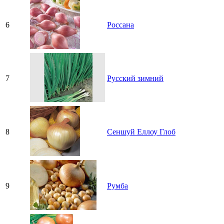
6
Россана
7
Русский зимний
8
Сеншуй Еллоу Глоб
9
Румба