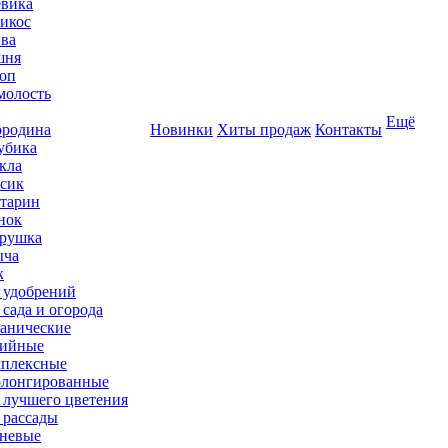
вика
икос
ва
шня
оп
олость
Ещё
родина
Новинки
Хиты продаж
Контакты
убика
кла
сик
тарин
нок
рушка
ыча
к
 удобрений
 сада и огорода
анические
ийные
плексные
лонгированные
 лучшего цветения
 рассады
невые