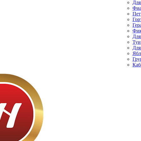
Для
Фиа
Пет
Гор
Гер
Фик
Для
Туи
Для
Ябл
Гру
Каб