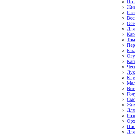
По 
Жи
Рас
Вес
Осе
Для
Кар
Том
Пе
Бак
Ог
Кап
Чес
Лук
Клу
Мал
Вин
Гол
Смо
Жим
Для
Роз
Орх
Пи
Для