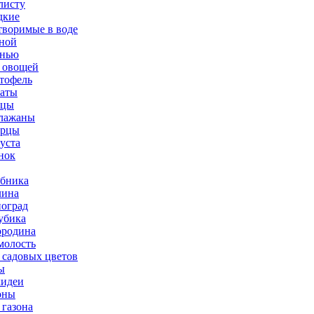
листу
дкие
творимые в воде
ной
нью
 овощей
тофель
аты
рцы
лажаны
урцы
уста
нок
бника
ина
оград
убика
родина
олость
 садовых цветов
ы
идеи
оны
 газона