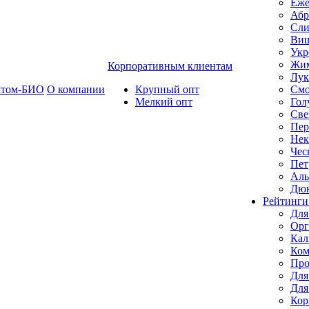
Еже
Абр
Сли
Ви
Укр
Жим
Корпоративным клиентам
Лук
ктом-БИО
О компании
Крупный опт
Смо
Мелкий опт
Гол
Све
Пер
Нек
Чес
Пет
Ал
Дю
Рейтинги
Для
Орг
Кал
Ком
Про
Для
Для
Кор