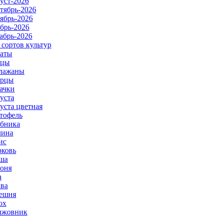
уст-2026
тябрь-2026
ябрь-2026
брь-2026
абрь-2026
 сортов культур
аты
рцы
лажаны
урцы
ачки
уста
уста цветная
тофель
бника
ина
ис
ковь
ша
оня
а
ва
ешня
ох
ыжовник