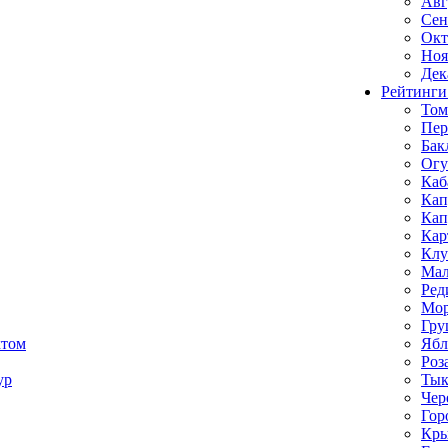
Авг
Сен
Окт
Ноя
Дек
Рейтинги
Том
Пе
Бак
Ог
Каб
Кап
Кап
Кар
Клу
Мал
Ред
Мор
Гру
ктом
Ябл
Роз
ур
Тык
Чер
Гор
Кр