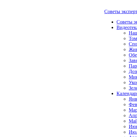
Советы экспер
Советы э
Видеотек
Наш
Том
Спо
Жи
Обе
Зав
Пар
Доз
Мик
Уко
Зел
Календар
Янв
Фев
Мар
Апр
Май
Июн
Июл