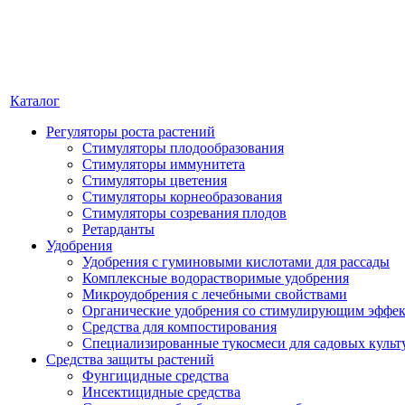
Каталог
Регуляторы роста растений
Стимуляторы плодообразования
Стимуляторы иммунитета
Стимуляторы цветения
Стимуляторы корнеобразования
Стимуляторы созревания плодов
Ретарданты
Удобрения
Удобрения с гуминовыми кислотами для рассады
Комплексные водорастворимые удобрения
Микроудобрения с лечебными свойствами
Органические удобрения со стимулирующим эффе
Средства для компостирования
Специализированные тукосмеси для садовых культ
Средства защиты растений
Фунгицидные средства
Инсектицидные средства