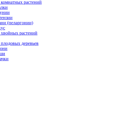
 комнатных растений
лки
унии
тензии
ани (пеларгонии)
ус
 хвойных растений
 плодовых деревьев
они
ши
ачки