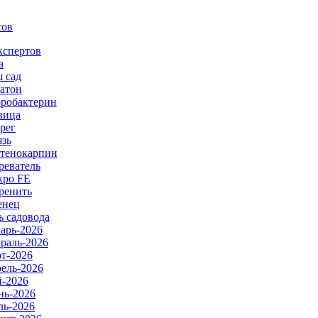
тов
кспертов
а
 сад
атон
робактерин
вица
рег
язь
тенокарпин
реватель
ро FE
ренить
енец
ь садовода
арь-2026
раль-2026
т-2026
ель-2026
-2026
ь-2026
ь-2026