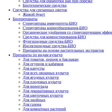
Средства для обработки ран при обрезке
Биотехнические средства
Средства для срезанных цветов
Живой букет
Биопрепараты
Стимуляторы иммунитета-БИО
Стимуляторы корнеобразования-БИО
Органические удобрения со стимулирующим эффе
Средства для компостирования-БИО
Фунгицидные средства-БИО
Инсектицидные средства-БИО
Препараты на основе растительных экстрактов
Препараты по видам культур
Для томатов, перцев и баклажан
Для огурцов и кабачков
Для капусты
Для всех овощных культур
Для ягодных культур
Для плодовых культур
Для винограда
Для декоративных культур
Для цветочных культур
Для хвойных
Для газона
Для комнатных растений