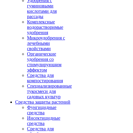
Удобрения с
гуминовыми
кислотами для
рассады
Комплексные
водорастворимые
удобрения
Микроудобрения с
лечебными
свойствами
Органические
удобрения со
стимулирующим
эффектом
Средства для
компостирования
Специализированные
тукосмеси для
садовых культур
Средства защиты растений
Фунгицидные
средства
Инсектицидные
средства
Средства для