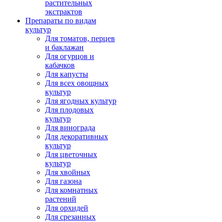
растительных
экстрактов
Препараты по видам
культур
Для томатов, перцев
и баклажан
Для огурцов и
кабачков
Для капусты
Для всех овощных
культур
Для ягодных культур
Для плодовых
культур
Для винограда
Для декоративных
культур
Для цветочных
культур
Для хвойных
Для газона
Для комнатных
растений
Для орхидей
Для срезанных