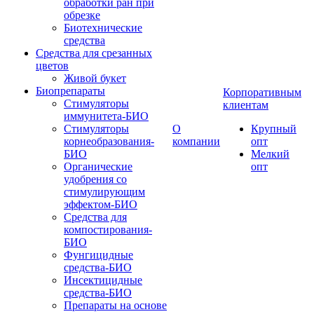
обработки ран при
обрезке
Биотехнические
средства
Средства для срезанных
цветов
Живой букет
Биопрепараты
Корпоративным
Стимуляторы
клиентам
иммунитета-БИО
Стимуляторы
О
Крупный
корнеобразования-
компании
опт
БИО
Мелкий
Органические
опт
удобрения со
стимулирующим
эффектом-БИО
Средства для
компостирования-
БИО
Фунгицидные
средства-БИО
Инсектицидные
средства-БИО
Препараты на основе