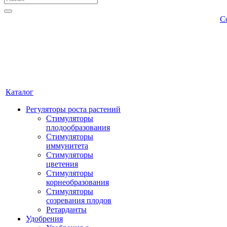
С
Каталог
Регуляторы роста растений
Стимуляторы
плодообразования
Стимуляторы
иммунитета
Стимуляторы
цветения
Стимуляторы
корнеобразования
Стимуляторы
созревания плодов
Ретарданты
Удобрения