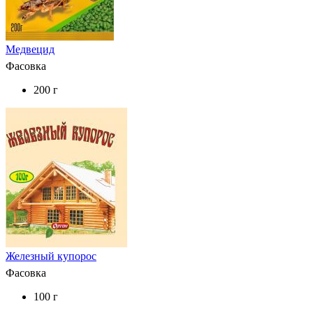
Медвецид
Фасовка
200 г
Железный купорос
Фасовка
100 г