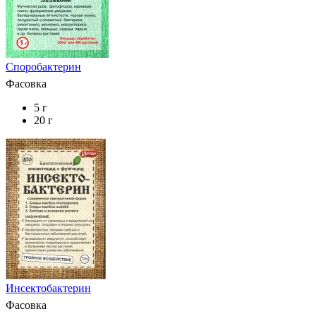
Споробактерин
Фасовка
5 г
20 г
Инсектобактерин
Фасовка