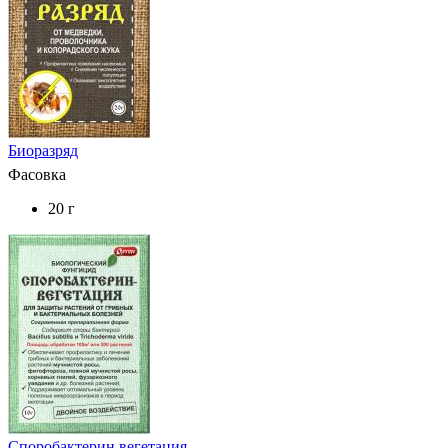
Биоразряд
Фасовка
20 г
Споробактерин вегетация