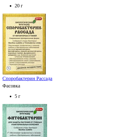
20 г
Споробактерин Рассада
Фасовка
5 г