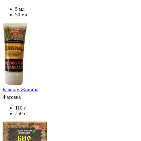
5 мл
50 мл
Бальзам Живица
Фасовка
110 г
250 г