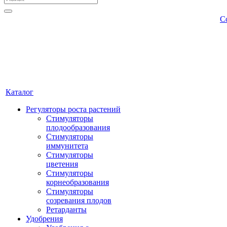
С
Каталог
Регуляторы роста растений
Стимуляторы
плодообразования
Стимуляторы
иммунитета
Стимуляторы
цветения
Стимуляторы
корнеобразования
Стимуляторы
созревания плодов
Ретарданты
Удобрения