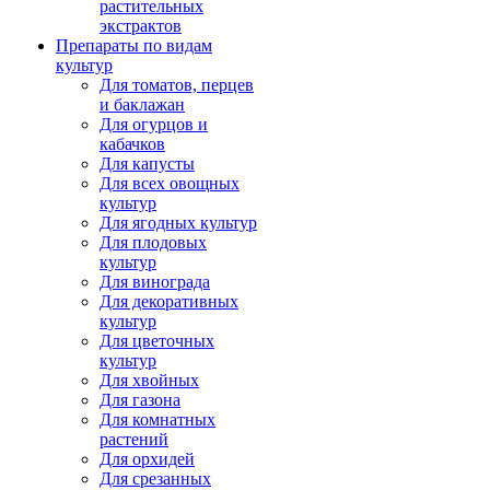
растительных
экстрактов
Препараты по видам
культур
Для томатов, перцев
и баклажан
Для огурцов и
кабачков
Для капусты
Для всех овощных
культур
Для ягодных культур
Для плодовых
культур
Для винограда
Для декоративных
культур
Для цветочных
культур
Для хвойных
Для газона
Для комнатных
растений
Для орхидей
Для срезанных