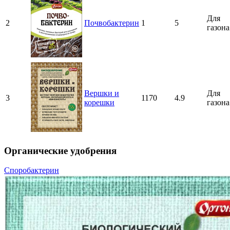
Для
2
Почвобактерин
1
5
газона
Вершки и
Для
3
1170
4.9
корешки
газона
Органические удобрения
Споробактерин