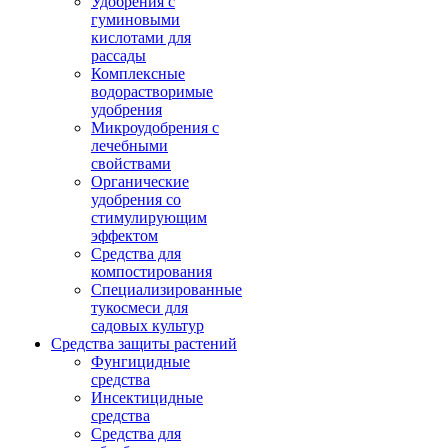
Удобрения с
гуминовыми
кислотами для
рассады
Комплексные
водорастворимые
удобрения
Микроудобрения с
лечебными
свойствами
Органические
удобрения со
стимулирующим
эффектом
Средства для
компостирования
Специализированные
тукосмеси для
садовых культур
Средства защиты растений
Фунгицидные
средства
Инсектицидные
средства
Средства для