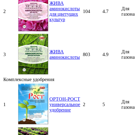
ЖИВА
аминокислоты
Для
2
104
4.7
для цветущих
газона
культур
ЖИВА
Для
3
803
4.9
аминокислоты
газона
Комплексные удобрения
ОРТОН-РОСТ
Для
1
универсальное
2
5
газона
удобрение