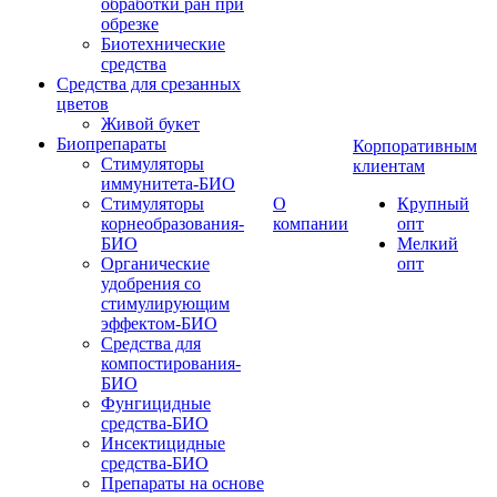
обработки ран при
обрезке
Биотехнические
средства
Средства для срезанных
цветов
Живой букет
Биопрепараты
Корпоративным
Стимуляторы
клиентам
иммунитета-БИО
Стимуляторы
О
Крупный
корнеобразования-
компании
опт
БИО
Мелкий
Органические
опт
удобрения со
стимулирующим
эффектом-БИО
Средства для
компостирования-
БИО
Фунгицидные
средства-БИО
Инсектицидные
средства-БИО
Препараты на основе