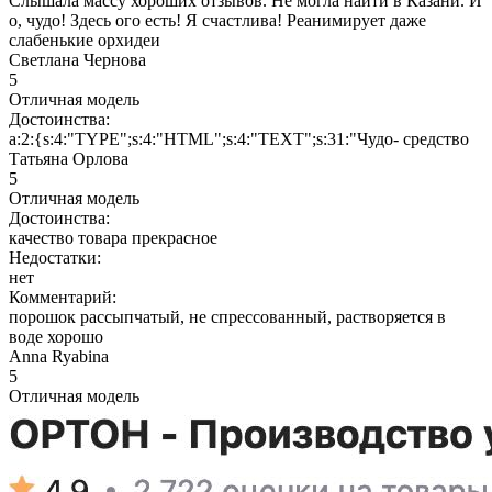
Слышала массу хороших отзывов. Не могла найти в Казани. И
о, чудо! Здесь ого есть! Я счастлива! Реанимирует даже
слабенькие орхидеи
Светлана Чернова
5
Отличная модель
Достоинства:
a:2:{s:4:"TYPE";s:4:"HTML";s:4:"TEXT";s:31:"Чудо- средство
Татьяна Орлова
5
Отличная модель
Достоинства:
качество товара прекрасное
Недостатки:
нет
Комментарий:
порошок рассыпчатый, не спрессованный, растворяется в
воде хорошо
Anna Ryabina
5
Отличная модель