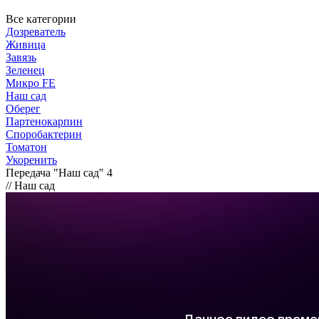
Все категории
Дозреватель
Живица
Завязь
Зеленец
Микро FE
Наш сад
Оберег
Партенокарпин
Споробактерин
Томатон
Укоренить
Передача "Наш сад" 4
// Наш сад