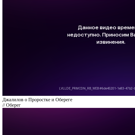
Джалилов о Проростке и Обереге
// Оберег