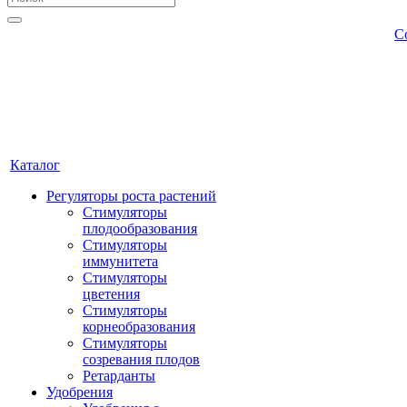
С
Каталог
Регуляторы роста растений
Стимуляторы
плодообразования
Стимуляторы
иммунитета
Стимуляторы
цветения
Стимуляторы
корнеобразования
Стимуляторы
созревания плодов
Ретарданты
Удобрения