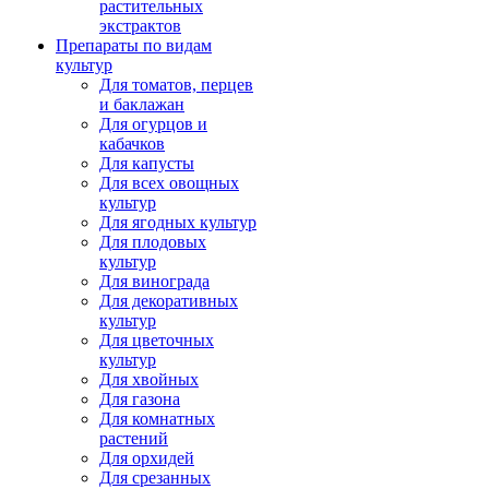
растительных
экстрактов
Препараты по видам
культур
Для томатов, перцев
и баклажан
Для огурцов и
кабачков
Для капусты
Для всех овощных
культур
Для ягодных культур
Для плодовых
культур
Для винограда
Для декоративных
культур
Для цветочных
культур
Для хвойных
Для газона
Для комнатных
растений
Для орхидей
Для срезанных