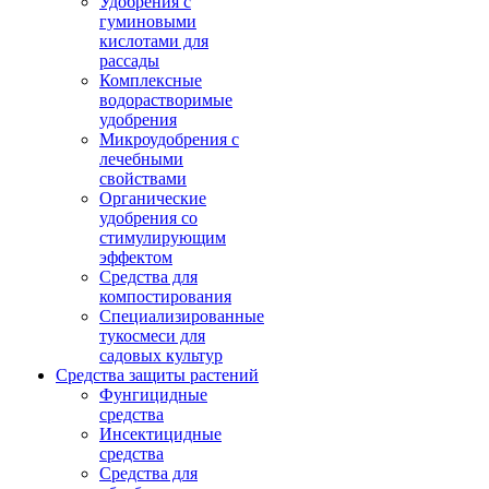
Удобрения с
гуминовыми
кислотами для
рассады
Комплексные
водорастворимые
удобрения
Микроудобрения с
лечебными
свойствами
Органические
удобрения со
стимулирующим
эффектом
Средства для
компостирования
Специализированные
тукосмеси для
садовых культур
Средства защиты растений
Фунгицидные
средства
Инсектицидные
средства
Средства для