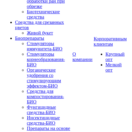
обработки ран при
обрезке
Биотехнические
средства
Средства для срезанных
цветов
Живой букет
Биопрепараты
Корпоративным
Стимуляторы
клиентам
иммунитета-БИО
Стимуляторы
О
Крупный
корнеобразования-
компании
опт
БИО
Мелкий
Органические
опт
удобрения со
стимулирующим
эффектом-БИО
Средства для
компостирования-
БИО
Фунгицидные
средства-БИО
Инсектицидные
средства-БИО
Препараты на основе