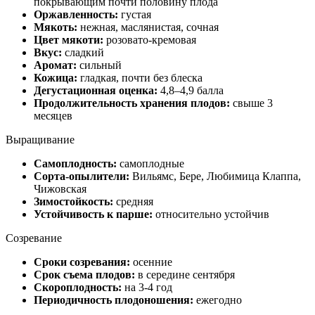
покрывающим почти половину плода
Оржавленность:
густая
Мякоть:
нежная, маслянистая, сочная
Цвет мякоти:
розовато-кремовая
Вкус:
сладкий
Аромат:
сильный
Кожица:
гладкая, почти без блеска
Дегустационная оценка:
4,8–4,9 балла
Продолжительность хранения плодов:
свыше 3
месяцев
Выращивание
Самоплодность:
самоплодные
Сорта-опылители:
Вильямс, Бере, Любимица Клаппа,
Чижовская
Зимостойкость:
средняя
Устойчивость к парше:
относительно устойчив
Созревание
Сроки созревания:
осенние
Срок съема плодов:
в середине сентября
Скороплодность:
на 3-4 год
Периодичность плодоношения:
ежегодно