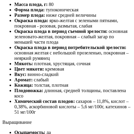
Масса плода, г:
80
Форма плода:
тупоконическая
Размер плода:
ниже средней величины
Окраска плода:
ярко-желтая с зелеными пятнами,
покровная - розовая, размытая, слабая
Окраска плода в период съемной зрелости:
основная
зеленовато-желтая, покровная – слабый загар по
меньшей части плода
Окраска плода в период потребительской зрелости:
основная желтая с небольшой прозеленью, покровная –
неяркий румянец
Мякоть:
плотная, хрустящая, сочная
Цвет мякоти:
кремовая
Вкус:
винно-сладкий
Аромат:
слабый
Кожица:
толстая, плотная
Плодоножка:
длинная, средней толщины, поставлена
косо
Химический состав плодов:
сахаров – 11,8%, кислот –
0,38%, аскорбиновой кислоты – 5,6 мг/100г, катехинов –
51 мг/100г
Выращивание
Осыпаемость:
да