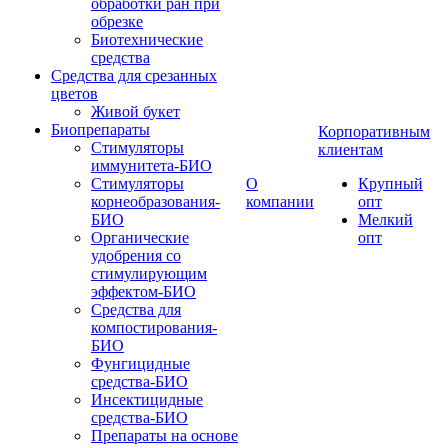
обработки ран при
обрезке
Биотехнические
средства
Средства для срезанных
цветов
Живой букет
Биопрепараты
Корпоративным
Стимуляторы
клиентам
иммунитета-БИО
Стимуляторы
О
Крупный
корнеобразования-
компании
опт
БИО
Мелкий
Органические
опт
удобрения со
стимулирующим
эффектом-БИО
Средства для
компостирования-
БИО
Фунгицидные
средства-БИО
Инсектицидные
средства-БИО
Препараты на основе