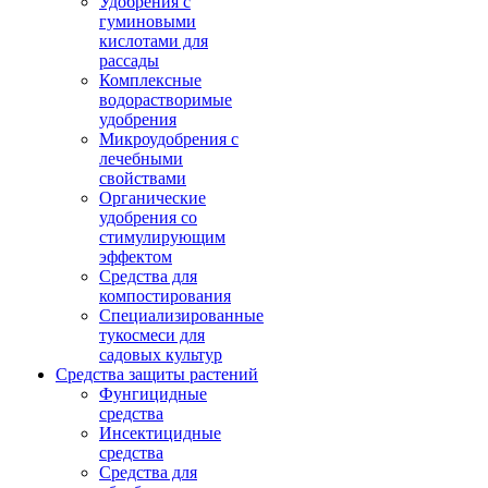
Удобрения с
гуминовыми
кислотами для
рассады
Комплексные
водорастворимые
удобрения
Микроудобрения с
лечебными
свойствами
Органические
удобрения со
стимулирующим
эффектом
Средства для
компостирования
Специализированные
тукосмеси для
садовых культур
Средства защиты растений
Фунгицидные
средства
Инсектицидные
средства
Средства для