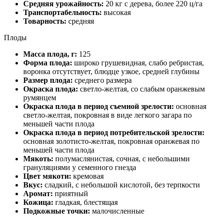
Средняя урожайность:
20 кг с дерева, более 220 ц/га
Транспортабельность:
высокая
Товарность:
средняя
Плоды
Масса плода, г:
125
Форма плода:
широко грушевидная, слабо ребристая,
воронка отсутствует, блюдце узкое, средней глубины
Размер плода:
среднего размера
Окраска плода:
светло-желтая, со слабым оранжевым
румянцем
Окраска плода в период съемной зрелости:
основная
светло-желтая, покровная в виде легкого загара по
меньшей части плода
Окраска плода в период потребительской зрелости:
основная золотисто-желтая, покровная оранжевая по
меньшей части плода
Мякоть:
полумаслянистая, сочная, с небольшими
грануляциями у семенного гнезда
Цвет мякоти:
кремовая
Вкус:
сладкий, с небольшой кислотой, без терпкости
Аромат:
приятный
Кожица:
гладкая, блестящая
Подкожные точки:
малочисленные