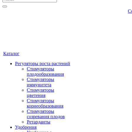
С
Каталог
Регуляторы роста растений
Стимуляторы
плодообразования
Стимуляторы
иммунитета
Стимуляторы
цветения
Стимуляторы
корнеобразования
Стимуляторы
созревания плодов
Ретарданты
Удобрения