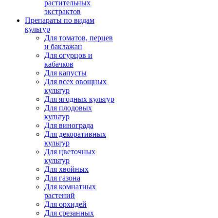
растительных
экстрактов
Препараты по видам
культур
Для томатов, перцев
и баклажан
Для огурцов и
кабачков
Для капусты
Для всех овощных
культур
Для ягодных культур
Для плодовых
культур
Для винограда
Для декоративных
культур
Для цветочных
культур
Для хвойных
Для газона
Для комнатных
растений
Для орхидей
Для срезанных