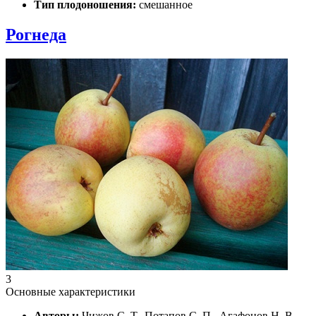
Тип плодоношения:
смешанное
Рогнеда
3
Основные характеристики
Авторы:
Чижов С. Т., Потапов С. П., Агафонов Н. В.,