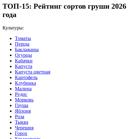
ТОП-15: Рейтинг сортов груши 2026
года
Культуры:
Томаты
Перцы
Баклажаны
Огурцы
Кабачки
Капуста
Капуста цветная
Картофель
Клубника
Малина
Редис
Морковь
Груша
Яблоня
Роза
Тыква
Черешня
Горох
Крыжовник