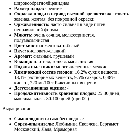
широкообратнояйцевидная
Размер плода:
средние
Окраска плода в период съемной зрелости:
желтовато-
зеленая, желтая, без покровной окраски
Оржавленность:
часто сильная в виде пятен
неправильной формы
Мякоть:
очень сочная, мелкозернистая,
полумаслянистая
Цвет мякоти:
желтовато-белый
Вкус:
кисловато-сладкий
Аромат:
сильный, грушевый
Кожица:
плотная, тонкая, маслянистая
Подкожные точки:
многочисленные, мелкие
Химический состав плодов:
16,2% сухих веществ,
13,1% растворимых веществ, 9,5% сахаров, 0,48%
кислот, 220 мг/100г Р-активных веществ
Дегустационная оценка:
4
Продолжительность хранения плодов:
25-30 дней,
максимальная - 80-100 дней (при 0С)
Выращивание
Самоплодность:
самобесплодные
Сорта-опылители:
Любимица Яковлева, Бергамот
Московский, Лада, Мраморная