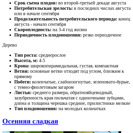
Срок съема плодов:
во второй-третьей декаде августа
Потребительская зрелость:
в последних числах августа
или в начале сентября
Продолжительность потребительского периода:
конец
августа - начало сентября
Скороплодность:
на 3-4 год жизни
Периодичность плодоношения:
резко периодичное
Дерево
Тип роста:
среднерослое
Высота, м:
4-5
Крона:
широкопирамидальная, густая, компактная
Ветви:
основные ветви отходят под углом, близким к
прямому
Побеги:
коленчатые, слабоизогнутые, зеленовато-бурые,
с темно-фиолетовым загаром
Листья:
среднего размера, обратнояйцевидный,
зазубренность края пильчатая с одиночными зубцами,
длина и толщина черешка средние, прилистники мелкие
Тип плодоношения:
на молодых кольчатках
Осенняя сладкая