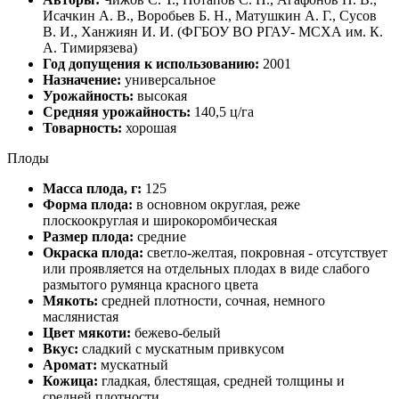
Исачкин А. В., Воробьев Б. Н., Матушкин А. Г., Сусов
В. И., Ханжиян И. И. (ФГБОУ ВО РГАУ- МСХА им. К.
А. Тимирязева)
Год допущения к использованию:
2001
Назначение:
универсальное
Урожайность:
высокая
Средняя урожайность:
140,5 ц/га
Товарность:
хорошая
Плоды
Масса плода, г:
125
Форма плода:
в основном округлая, реже
плоскоокруглая и широкоромбическая
Размер плода:
средние
Окраска плода:
светло-желтая, покровная - отсутствует
или проявляется на отдельных плодах в виде слабого
размытого румянца красного цвета
Мякоть:
средней плотности, сочная, немного
маслянистая
Цвет мякоти:
бежево-белый
Вкус:
сладкий с мускатным привкусом
Аромат:
мускатный
Кожица:
гладкая, блестящая, средней толщины и
средней плотности