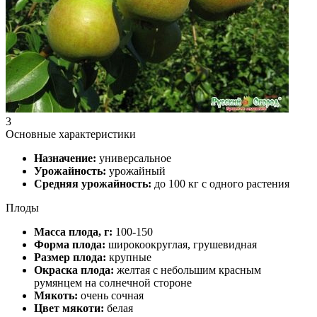
3
Основные характеристики
Назначение:
универсальное
Урожайность:
урожайный
Средняя урожайность:
до 100 кг с одного растения
Плоды
Масса плода, г:
100-150
Форма плода:
широкоокруглая, грушевидная
Размер плода:
крупные
Окраска плода:
желтая с небольшим красным
румянцем на солнечной стороне
Мякоть:
очень сочная
Цвет мякоти:
белая