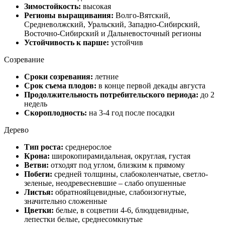
Зимостойкость:
высокая
Регионы выращивания:
Волго-Вятский,
Средневолжский, Уральский, Западно-Сибирский,
Восточно-Сибирский и Дальневосточный регионы
Устойчивость к парше:
устойчив
Созревание
Сроки созревания:
летние
Срок съема плодов:
в конце первой декады августа
Продолжительность потребительского периода:
до 2
недель
Скороплодность:
на 3-4 год после посадки
Дерево
Тип роста:
среднерослое
Крона:
широкопирамидальная, округлая, густая
Ветви:
отходят под углом, близким к прямому
Побеги:
средней толщины, слабоколенчатые, светло-
зеленые, неодревесневшие – слабо опушенные
Листья:
обратнояйцевидные, слабоизогнутые,
значительно сложенные
Цветки:
белые, в соцветии 4-6, блюдцевидные,
лепестки белые, среднесомкнутые