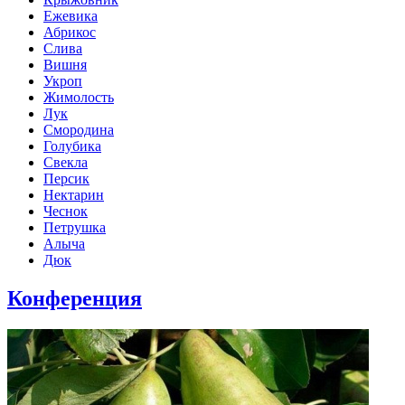
Ежевика
Абрикос
Слива
Вишня
Укроп
Жимолость
Лук
Смородина
Голубика
Свекла
Персик
Нектарин
Чеснок
Петрушка
Алыча
Дюк
Конференция