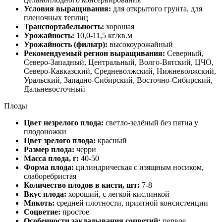
Условия выращивания:
для открытого грунта, для
пленочных теплиц
Транспортабельность:
хорошая
Урожайность:
10,0-11,5 кг/кв.м
Урожайность (фильтр):
высокоурожайный
Рекомендуемый регион выращивания:
Северный,
Северо-Западный, Центральный, Волго-Вятский, ЦЧО,
Северо-Кавказский, Средневолжский, Нижневолжский,
Уральский, Западно-Сибирский, Восточно-Сибирский,
Дальневосточный
Плоды
Цвет незрелого плода:
светло-зелёный без пятна у
плодоножки
Цвет зрелого плода:
красный
Размер плода:
черри
Масса плода, г:
40-50
Форма плода:
цилиндрическая с изящным носиком,
слаборебристая
Количество плодов в кисти, шт:
7-8
Вкус плода:
хороший, с легкой кислинкой
Мякоть:
средней плотности, приятной консистенции
Соцветие:
простое
Особенности закладывания соцветий:
первое