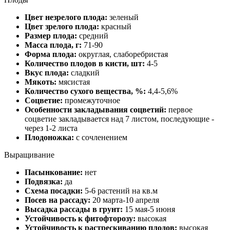
Цвет незрелого плода:
зеленый
Цвет зрелого плода:
красный
Размер плода:
средний
Масса плода, г:
71-90
Форма плода:
округлая, слаборебристая
Количество плодов в кисти, шт:
4-5
Вкус плода:
сладкий
Мякоть:
мясистая
Количество сухого вещества, %:
4,4-5,6%
Соцветие:
промежуточное
Особенности закладывания соцветий:
первое
соцветие закладывается над 7 листом, последующие -
через 1-2 листа
Плодоножка:
с сочленением
Выращивание
Пасынкование:
нет
Подвязка:
да
Схема посадки:
5-6 растений на кв.м
Посев на рассаду:
20 марта-10 апреля
Высадка рассады в грунт:
15 мая-5 июня
Устойчивость к фитофторозу:
высокая
Устойчивость к растрескиванию плодов:
высокая