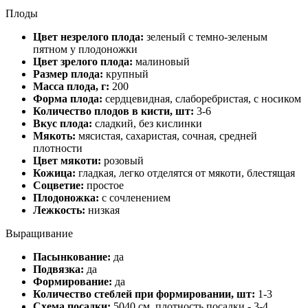
Плоды
Цвет незрелого плода:
зеленый с темно-зеленым
пятном у плодоножки
Цвет зрелого плода:
малиновый
Размер плода:
крупный
Масса плода, г:
200
Форма плода:
сердцевидная, слаборебристая, с носиком
Количество плодов в кисти, шт:
3-6
Вкус плода:
сладкий, без кислинки
Мякоть:
мясистая, сахаристая, сочная, средней
плотности
Цвет мякоти:
розовый
Кожица:
гладкая, легко отделятся от мякоти, блестящая
Соцветие:
простое
Плодоножка:
с сочленением
Лежкость:
низкая
Выращивание
Пасынкование:
да
Подвязка:
да
Формирование:
да
Количество стеблей при формировании, шт:
1-3
Схема посадки:
5040 см, плотность посадки - 3-4