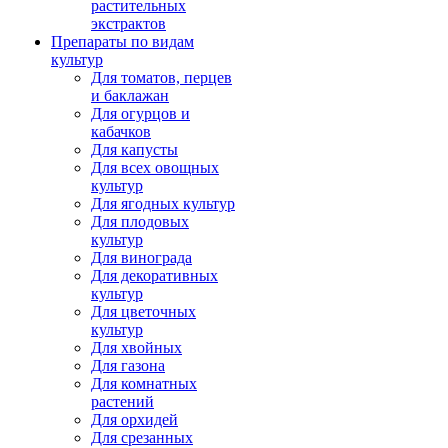
растительных
экстрактов
Препараты по видам
культур
Для томатов, перцев
и баклажан
Для огурцов и
кабачков
Для капусты
Для всех овощных
культур
Для ягодных культур
Для плодовых
культур
Для винограда
Для декоративных
культур
Для цветочных
культур
Для хвойных
Для газона
Для комнатных
растений
Для орхидей
Для срезанных