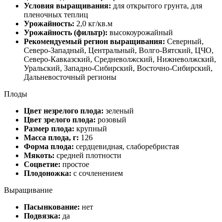
Условия выращивания:
для открытого грунта, для
пленочных теплиц
Урожайность:
2,0 кг/кв.м
Урожайность (фильтр):
высокоурожайный
Рекомендуемый регион выращивания:
Северный,
Северо-Западный, Центральный, Волго-Вятский, ЦЧО,
Северо-Кавказский, Средневолжский, Нижневолжский,
Уральский, Западно-Сибирский, Восточно-Сибирский,
Дальневосточный регионы
Плоды
Цвет незрелого плода:
зеленый
Цвет зрелого плода:
розовый
Размер плода:
крупный
Масса плода, г:
126
Форма плода:
сердцевидная, слаборебристая
Мякоть:
средней плотности
Соцветие:
простое
Плодоножка:
с сочленением
Выращивание
Пасынкование:
нет
Подвязка:
да