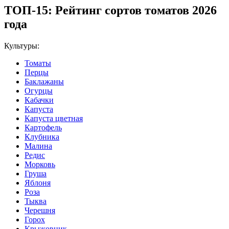
ТОП-15: Рейтинг сортов томатов 2026
года
Культуры:
Томаты
Перцы
Баклажаны
Огурцы
Кабачки
Капуста
Капуста цветная
Картофель
Клубника
Малина
Редис
Морковь
Груша
Яблоня
Роза
Тыква
Черешня
Горох
Крыжовник