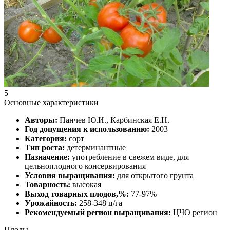
5
Основные характеристики
Авторы:
Панчев Ю.И., Карбинская Е.Н.
Год допущения к использованию:
2003
Категория:
сорт
Тип роста:
детерминантные
Назначение:
употребление в свежем виде, для
цельноплодного консервирования
Условия выращивания:
для открытого грунта
Товарность:
высокая
Выход товарных плодов,%:
77-97%
Урожайность:
258-348 ц/га
Рекомендуемый регион выращивания:
ЦЧО регион
Плоды