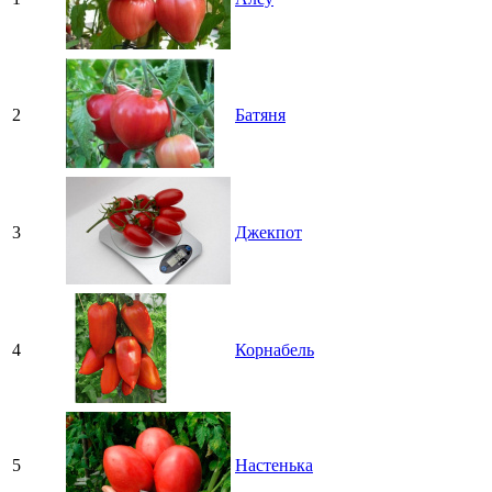
2
Батяня
3
Джекпот
4
Корнабель
5
Настенька