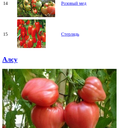
14
Розовый мед
15
Стерлядь
Алсу