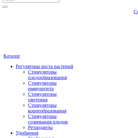
С
Каталог
Регуляторы роста растений
Стимуляторы
плодообразования
Стимуляторы
иммунитета
Стимуляторы
цветения
Стимуляторы
корнеобразования
Стимуляторы
созревания плодов
Ретарданты
Удобрения