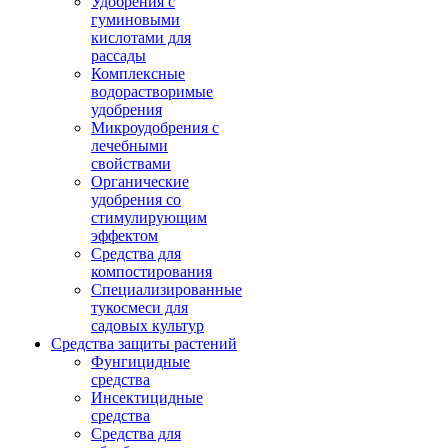
Удобрения с
гуминовыми
кислотами для
рассады
Комплексные
водорастворимые
удобрения
Микроудобрения с
лечебными
свойствами
Органические
удобрения со
стимулирующим
эффектом
Средства для
компостирования
Специализированные
тукосмеси для
садовых культур
Средства защиты растений
Фунгицидные
средства
Инсектицидные
средства
Средства для