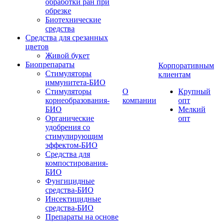
обработки ран при
обрезке
Биотехнические
средства
Средства для срезанных
цветов
Живой букет
Биопрепараты
Корпоративным
Стимуляторы
клиентам
иммунитета-БИО
Стимуляторы
О
Крупный
корнеобразования-
компании
опт
БИО
Мелкий
Органические
опт
удобрения со
стимулирующим
эффектом-БИО
Средства для
компостирования-
БИО
Фунгицидные
средства-БИО
Инсектицидные
средства-БИО
Препараты на основе