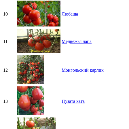
10
Любаша
11
Медвежья лапа
12
Монгольский карлик
13
Пузата хата