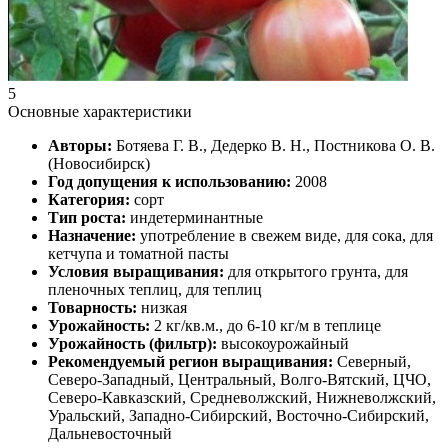
5
Основные характеристики
Авторы:
Ботяева Г. В., Дедерко В. Н., Постникова О. В.
(Новосибирск)
Год допущения к использованию:
2008
Категория:
сорт
Тип роста:
индетерминантные
Назначение:
употребление в свежем виде, для сока, для
кетчупа и томатной пасты
Условия выращивания:
для открытого грунта, для
пленочных теплиц, для теплиц
Товарность:
низкая
Урожайность:
2 кг/кв.м., до 6-10 кг/м в теплице
Урожайность (фильтр):
высокоурожайный
Рекомендуемый регион выращивания:
Северный,
Северо-Западный, Центральный, Волго-Вятский, ЦЧО,
Северо-Кавказский, Средневолжский, Нижневолжский,
Уральский, Западно-Сибирский, Восточно-Сибирский,
Дальневосточный