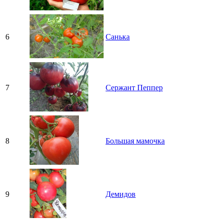
6
Санька
7
Сержант Пеппер
8
Большая мамочка
9
Демидов