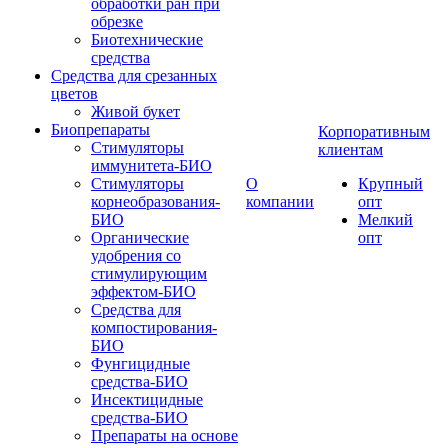
обработки ран при
обрезке
Биотехнические
средства
Средства для срезанных
цветов
Живой букет
Биопрепараты
Корпоративным
Стимуляторы
клиентам
иммунитета-БИО
Стимуляторы
О
Крупный
корнеобразования-
компании
опт
БИО
Мелкий
Органические
опт
удобрения со
стимулирующим
эффектом-БИО
Средства для
компостирования-
БИО
Фунгицидные
средства-БИО
Инсектицидные
средства-БИО
Препараты на основе