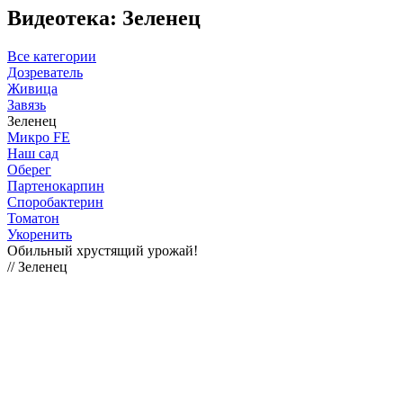
Видеотека: Зеленец
Все категории
Дозреватель
Живица
Завязь
Зеленец
Микро FE
Наш сад
Оберег
Партенокарпин
Споробактерин
Томатон
Укоренить
Обильный хрустящий урожай!
// Зеленец