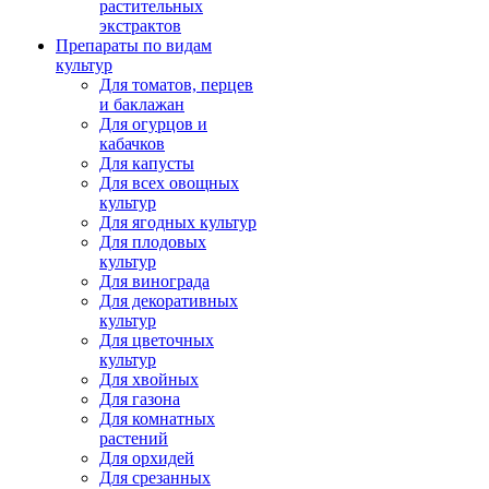
растительных
экстрактов
Препараты по видам
культур
Для томатов, перцев
и баклажан
Для огурцов и
кабачков
Для капусты
Для всех овощных
культур
Для ягодных культур
Для плодовых
культур
Для винограда
Для декоративных
культур
Для цветочных
культур
Для хвойных
Для газона
Для комнатных
растений
Для орхидей
Для срезанных