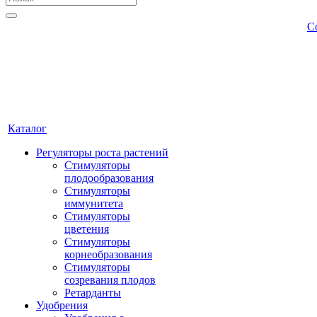
С
Каталог
Регуляторы роста растений
Стимуляторы
плодообразования
Стимуляторы
иммунитета
Стимуляторы
цветения
Стимуляторы
корнеобразования
Стимуляторы
созревания плодов
Ретарданты
Удобрения