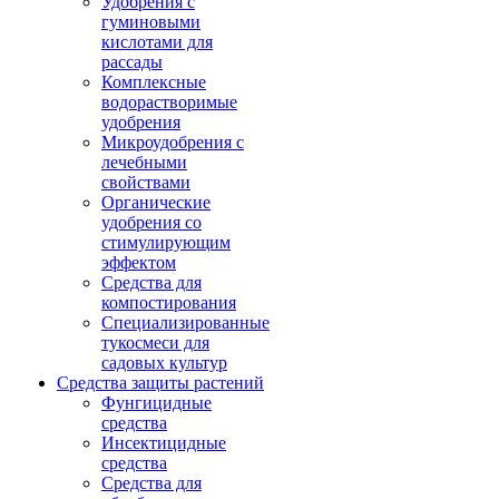
Удобрения с
гуминовыми
кислотами для
рассады
Комплексные
водорастворимые
удобрения
Микроудобрения с
лечебными
свойствами
Органические
удобрения со
стимулирующим
эффектом
Средства для
компостирования
Специализированные
тукосмеси для
садовых культур
Средства защиты растений
Фунгицидные
средства
Инсектицидные
средства
Средства для