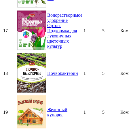
Водорастворимое
удобрение
Ортон-
17
Подкормка для
1
5
Ком
луковичных
цветочных
культур
18
Почвобактерин
1
5
Ком
Железный
19
1
5
Ком
купорос