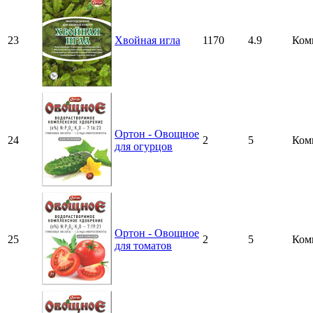
23
Хвойная игла
1170
4.9
Ком
Ортон - Овощное
24
2
5
Ком
для огурцов
Ортон - Овощное
25
2
5
Ком
для томатов