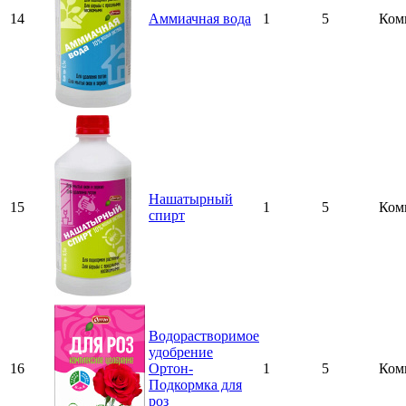
14
Аммиачная вода
1
5
Ком
Нашатырный
15
1
5
Ком
спирт
Водорастворимое
удобрение
16
Ортон-
1
5
Ком
Подкормка для
роз