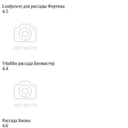
Leafpower для рассады Фертика
4.5
VitaMix рассада Биомастер
4.4
Рассада Биона
4.6