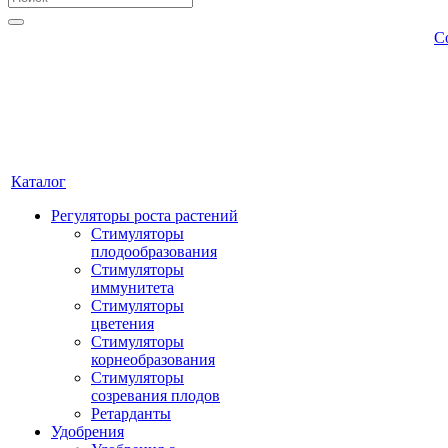
С
Каталог
Регуляторы роста растений
Стимуляторы
плодообразования
Стимуляторы
иммунитета
Стимуляторы
цветения
Стимуляторы
корнеобразования
Стимуляторы
созревания плодов
Ретарданты
Удобрения