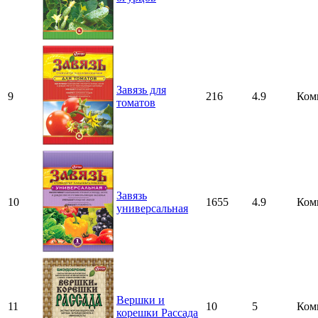
Завязь для
9
216
4.9
Ком
томатов
Завязь
10
1655
4.9
Ком
универсальная
Вершки и
11
10
5
Ком
корешки Рассада