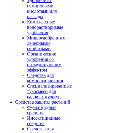
Удобрения с
гуминовыми
кислотами для
рассады
Комплексные
водорастворимые
удобрения
Микроудобрения с
лечебными
свойствами
Органические
удобрения со
стимулирующим
эффектом
Средства для
компостирования
Специализированные
тукосмеси для
садовых культур
Средства защиты растений
Фунгицидные
средства
Инсектицидные
средства
Средства для