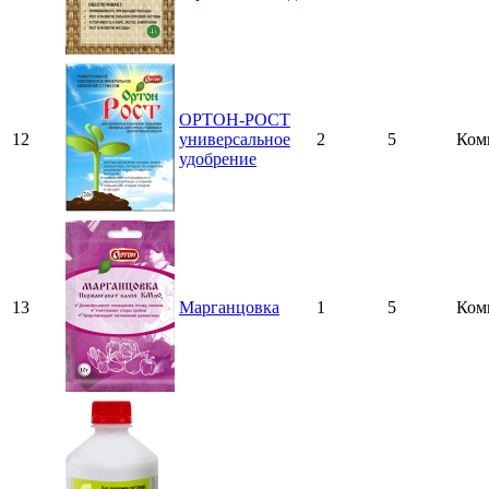
ОРТОН-РОСТ
12
универсальное
2
5
Ком
удобрение
13
Марганцовка
1
5
Ком