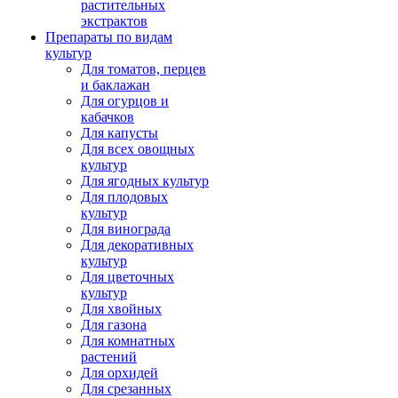
растительных
экстрактов
Препараты по видам
культур
Для томатов, перцев
и баклажан
Для огурцов и
кабачков
Для капусты
Для всех овощных
культур
Для ягодных культур
Для плодовых
культур
Для винограда
Для декоративных
культур
Для цветочных
культур
Для хвойных
Для газона
Для комнатных
растений
Для орхидей
Для срезанных