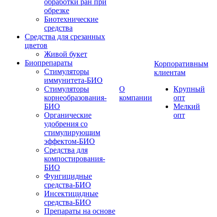
обработки ран при
обрезке
Биотехнические
средства
Средства для срезанных
цветов
Живой букет
Биопрепараты
Корпоративным
Стимуляторы
клиентам
иммунитета-БИО
Стимуляторы
О
Крупный
корнеобразования-
компании
опт
БИО
Мелкий
Органические
опт
удобрения со
стимулирующим
эффектом-БИО
Средства для
компостирования-
БИО
Фунгицидные
средства-БИО
Инсектицидные
средства-БИО
Препараты на основе