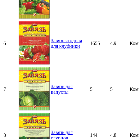
Завязь ягодная
6
1655
4.9
Ком
для клубники
Завязь для
7
5
5
Ком
капусты
Завязь для
8
144
4.8
Ком
огурцов