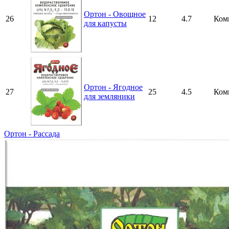
Ортон - Овощное
26
12
4.7
Ком
для капусты
Ортон - Ягодное
27
25
4.5
Ком
для земляники
Ортон - Рассада