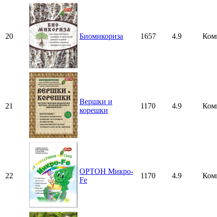
20
Биомикориза
1657
4.9
Ком
Вершки и
21
1170
4.9
Ком
корешки
ОРТОН Микро-
22
1170
4.9
Ком
Fe