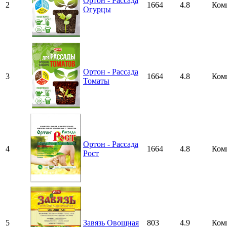
Ортон - Рассада
2
1664
4.8
Ком
Огурцы
Ортон - Рассада
3
1664
4.8
Ком
Томаты
Ортон - Рассада
4
1664
4.8
Ком
Рост
5
Завязь Овощная
803
4.9
Ком