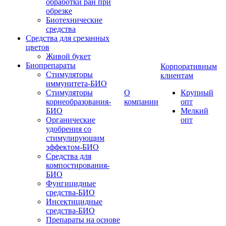
обработки ран при
обрезке
Биотехнические
средства
Средства для срезанных
цветов
Живой букет
Биопрепараты
Корпоративным
Стимуляторы
клиентам
иммунитета-БИО
Стимуляторы
О
Крупный
корнеобразования-
компании
опт
БИО
Мелкий
Органические
опт
удобрения со
стимулирующим
эффектом-БИО
Средства для
компостирования-
БИО
Фунгицидные
средства-БИО
Инсектицидные
средства-БИО
Препараты на основе