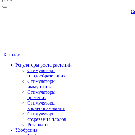
С
Каталог
Регуляторы роста растений
Стимуляторы
плодообразования
Стимуляторы
иммунитета
Стимуляторы
цветения
Стимуляторы
корнеобразования
Стимуляторы
созревания плодов
Ретарданты
Удобрения