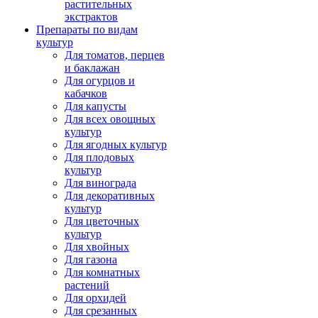
растительных
экстрактов
Препараты по видам
культур
Для томатов, перцев
и баклажан
Для огурцов и
кабачков
Для капусты
Для всех овощных
культур
Для ягодных культур
Для плодовых
культур
Для винограда
Для декоративных
культур
Для цветочных
культур
Для хвойных
Для газона
Для комнатных
растений
Для орхидей
Для срезанных