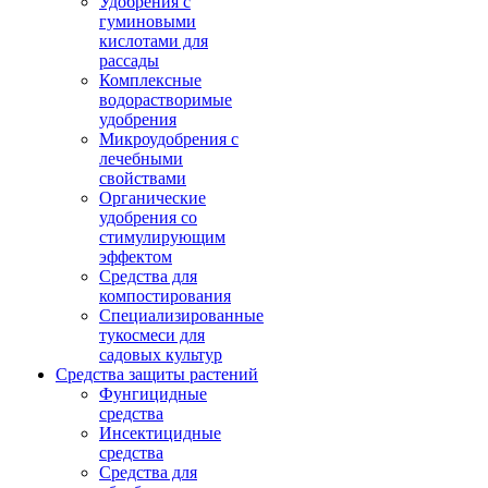
Удобрения с
гуминовыми
кислотами для
рассады
Комплексные
водорастворимые
удобрения
Микроудобрения с
лечебными
свойствами
Органические
удобрения со
стимулирующим
эффектом
Средства для
компостирования
Специализированные
тукосмеси для
садовых культур
Средства защиты растений
Фунгицидные
средства
Инсектицидные
средства
Средства для