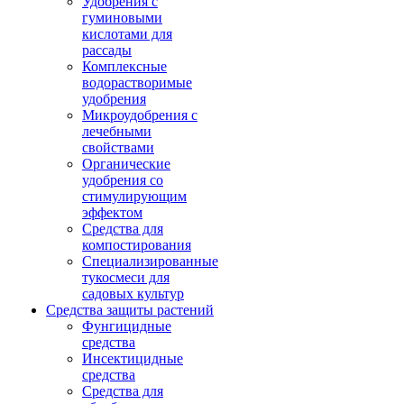
Удобрения с
гуминовыми
кислотами для
рассады
Комплексные
водорастворимые
удобрения
Микроудобрения с
лечебными
свойствами
Органические
удобрения со
стимулирующим
эффектом
Средства для
компостирования
Специализированные
тукосмеси для
садовых культур
Средства защиты растений
Фунгицидные
средства
Инсектицидные
средства
Средства для