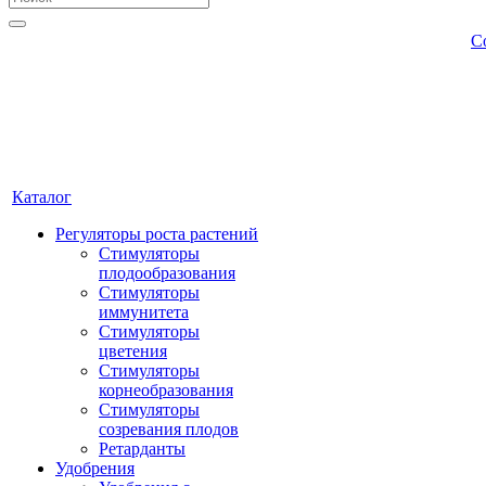
С
Каталог
Регуляторы роста растений
Стимуляторы
плодообразования
Стимуляторы
иммунитета
Стимуляторы
цветения
Стимуляторы
корнеобразования
Стимуляторы
созревания плодов
Ретарданты
Удобрения