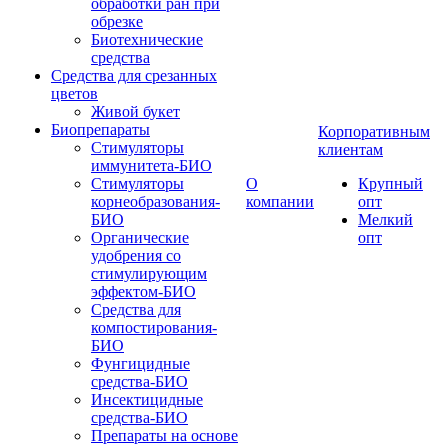
обработки ран при
обрезке
Биотехнические
средства
Средства для срезанных
цветов
Живой букет
Биопрепараты
Корпоративным
Стимуляторы
клиентам
иммунитета-БИО
Стимуляторы
О
Крупный
корнеобразования-
компании
опт
БИО
Мелкий
Органические
опт
удобрения со
стимулирующим
эффектом-БИО
Средства для
компостирования-
БИО
Фунгицидные
средства-БИО
Инсектицидные
средства-БИО
Препараты на основе