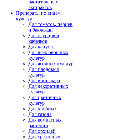
растительных
экстрактов
Препараты по видам
культур
Для томатов, перцев
и баклажан
Для огурцов и
кабачков
Для капусты
Для всех овощных
культур
Для ягодных культур
Для плодовых
культур
Для винограда
Для декоративных
культур
Для цветочных
культур
Для хвойных
Для газона
Для комнатных
растений
Для орхидей
Для срезанных