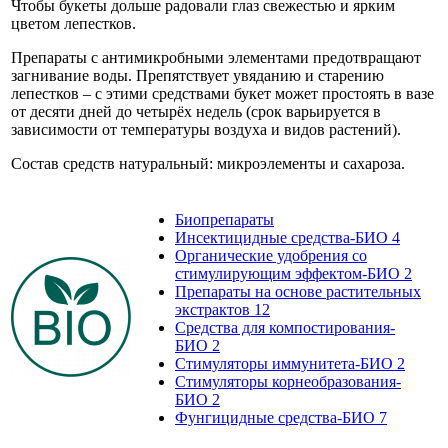
Чтобы букеты дольше радовали глаз свежестью и ярким
цветом лепестков.
Препараты с антимикробными элементами предотвращают
загнивание воды. Препятствует увяданию и старению
лепестков – с этими средствами букет может простоять в вазе
от десяти дней до четырёх недель (срок варьируется в
зависимости от температуры воздуха и видов растений).
Состав средств натуральный: микроэлементы и сахароза.
Биопрепараты
Инсектицидные средства-БИО
4
Органические удобрения со
стимулирующим эффектом-БИО
2
Препараты на основе растительных
экстрактов
12
Средства для компостирования-
БИО
2
Стимуляторы иммунитета-БИО
2
Стимуляторы корнеобразования-
БИО
2
Фунгицидные средства-БИО
7