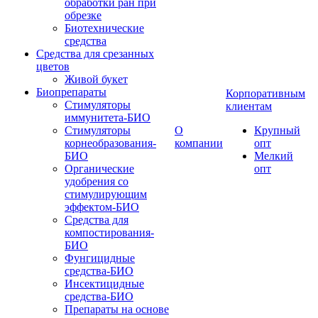
обработки ран при
обрезке
Биотехнические
средства
Средства для срезанных
цветов
Живой букет
Биопрепараты
Корпоративным
Стимуляторы
клиентам
иммунитета-БИО
Стимуляторы
О
Крупный
корнеобразования-
компании
опт
БИО
Мелкий
Органические
опт
удобрения со
стимулирующим
эффектом-БИО
Средства для
компостирования-
БИО
Фунгицидные
средства-БИО
Инсектицидные
средства-БИО
Препараты на основе