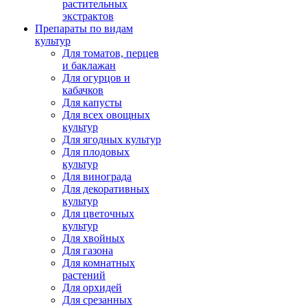
растительных
экстрактов
Препараты по видам
культур
Для томатов, перцев
и баклажан
Для огурцов и
кабачков
Для капусты
Для всех овощных
культур
Для ягодных культур
Для плодовых
культур
Для винограда
Для декоративных
культур
Для цветочных
культур
Для хвойных
Для газона
Для комнатных
растений
Для орхидей
Для срезанных