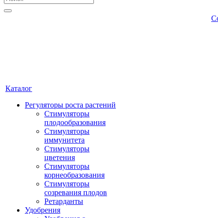
С
Каталог
Регуляторы роста растений
Стимуляторы
плодообразования
Стимуляторы
иммунитета
Стимуляторы
цветения
Стимуляторы
корнеобразования
Стимуляторы
созревания плодов
Ретарданты
Удобрения