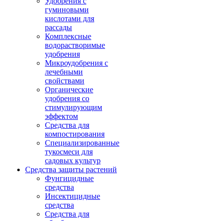
Удобрения с
гуминовыми
кислотами для
рассады
Комплексные
водорастворимые
удобрения
Микроудобрения с
лечебными
свойствами
Органические
удобрения со
стимулирующим
эффектом
Средства для
компостирования
Специализированные
тукосмеси для
садовых культур
Средства защиты растений
Фунгицидные
средства
Инсектицидные
средства
Средства для