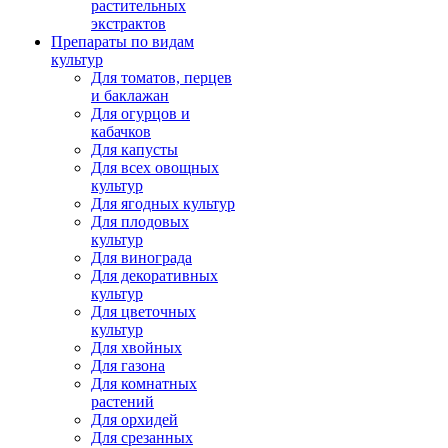
растительных
экстрактов
Препараты по видам
культур
Для томатов, перцев
и баклажан
Для огурцов и
кабачков
Для капусты
Для всех овощных
культур
Для ягодных культур
Для плодовых
культур
Для винограда
Для декоративных
культур
Для цветочных
культур
Для хвойных
Для газона
Для комнатных
растений
Для орхидей
Для срезанных