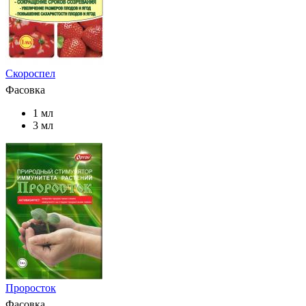
Скороспел
Фасовка
1 мл
3 мл
Проросток
Фасовка