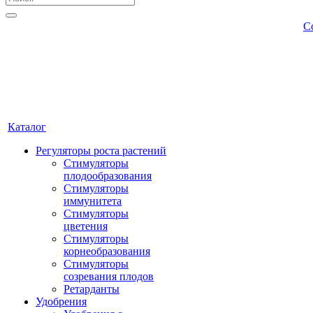
С
Каталог
Регуляторы роста растений
Стимуляторы
плодообразования
Стимуляторы
иммунитета
Стимуляторы
цветения
Стимуляторы
корнеобразования
Стимуляторы
созревания плодов
Ретарданты
Удобрения