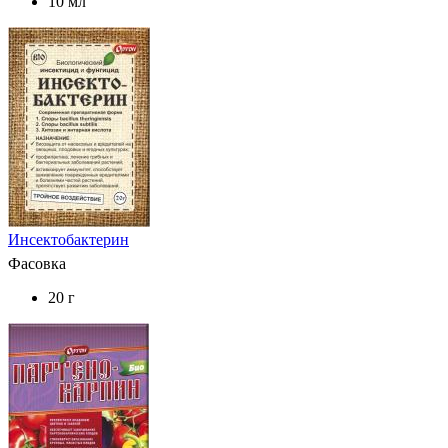
10 мл
Инсектобактерин
Фасовка
20 г