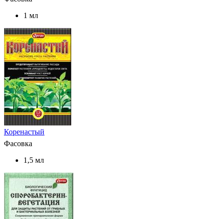
1 мл
Коренастый
Фасовка
1,5 мл