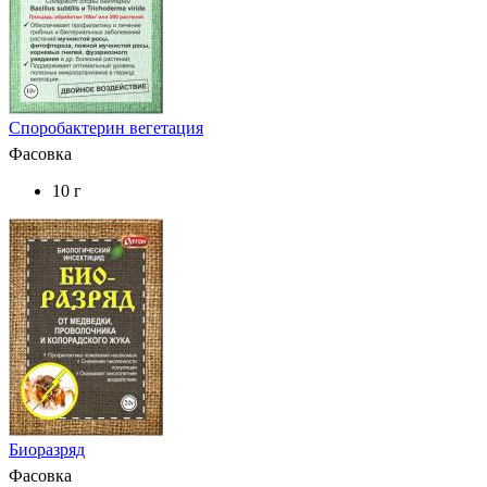
Споробактерин вегетация
Фасовка
10 г
Биоразряд
Фасовка