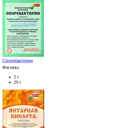
Споробактерин
Фасовка
5 г
20 г