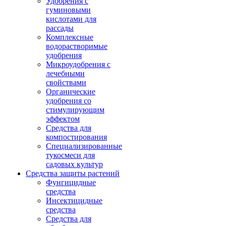
Удобрения с
гуминовыми
кислотами для
рассады
Комплексные
водорастворимые
удобрения
Микроудобрения с
лечебными
свойствами
Органические
удобрения со
стимулирующим
эффектом
Средства для
компостирования
Специализированные
тукосмеси для
садовых культур
Средства защиты растений
Фунгицидные
средства
Инсектицидные
средства
Средства для