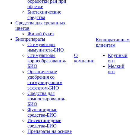
обработки ран при
обрезке
Биотехнические
средства
Средства для срезанных
цветов
Живой букет
Биопрепараты
Корпоративным
Стимуляторы
клиентам
иммунитета-БИО
Стимуляторы
О
Крупный
корнеобразования-
компании
опт
БИО
Мелкий
Органические
опт
удобрения со
стимулирующим
эффектом-БИО
Средства для
компостирования-
БИО
Фунгицидные
средства-БИО
Инсектицидные
средства-БИО
Препараты на основе