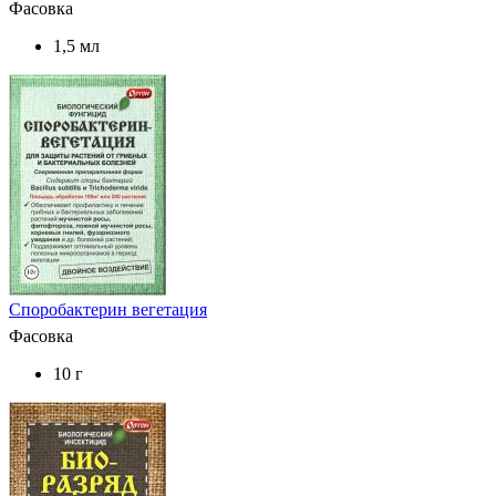
Фасовка
1,5 мл
Споробактерин вегетация
Фасовка
10 г