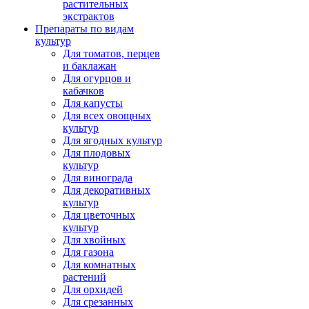
растительных
экстрактов
Препараты по видам
культур
Для томатов, перцев
и баклажан
Для огурцов и
кабачков
Для капусты
Для всех овощных
культур
Для ягодных культур
Для плодовых
культур
Для винограда
Для декоративных
культур
Для цветочных
культур
Для хвойных
Для газона
Для комнатных
растений
Для орхидей
Для срезанных