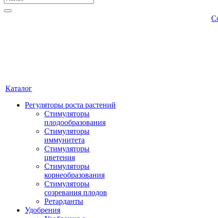
С
Каталог
Регуляторы роста растений
Стимуляторы
плодообразования
Стимуляторы
иммунитета
Стимуляторы
цветения
Стимуляторы
корнеобразования
Стимуляторы
созревания плодов
Ретарданты
Удобрения