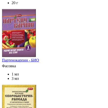
20 г
Партенокарпин - БИО
Фасовка
1 мл
3 мл