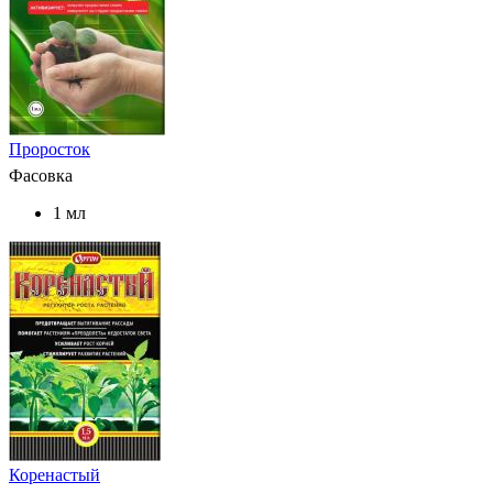
Проросток
Фасовка
1 мл
Коренастый