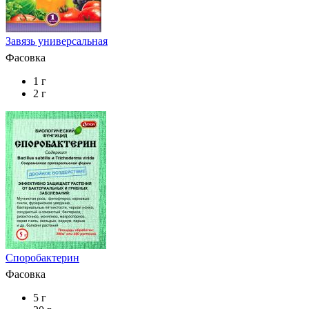
Завязь универсальная
Фасовка
1 г
2 г
Споробактерин
Фасовка
5 г