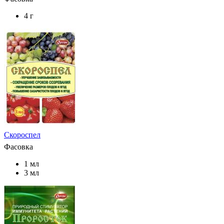
4 г
Скороспел
Фасовка
1 мл
3 мл