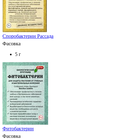
Споробактерин Рассада
Фасовка
5 г
Фитобактерин
Фасовка