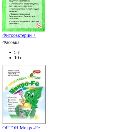
Фитобактерин +
Фасовка
5 г
10 г
ОРТОН Микро-Fe