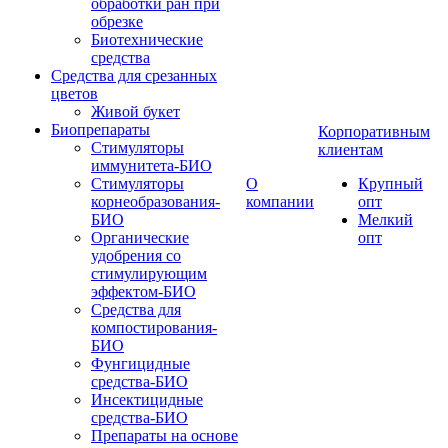
обработки ран при
обрезке
Биотехнические
средства
Средства для срезанных
цветов
Живой букет
Биопрепараты
Корпоративным
Стимуляторы
клиентам
иммунитета-БИО
Стимуляторы
О
Крупный
корнеобразования-
компании
опт
БИО
Мелкий
Органические
опт
удобрения со
стимулирующим
эффектом-БИО
Средства для
компостирования-
БИО
Фунгицидные
средства-БИО
Инсектицидные
средства-БИО
Препараты на основе