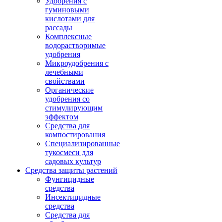
Удобрения с
гуминовыми
кислотами для
рассады
Комплексные
водорастворимые
удобрения
Микроудобрения с
лечебными
свойствами
Органические
удобрения со
стимулирующим
эффектом
Средства для
компостирования
Специализированные
тукосмеси для
садовых культур
Средства защиты растений
Фунгицидные
средства
Инсектицидные
средства
Средства для