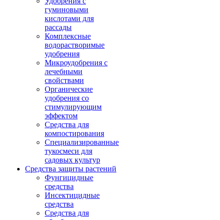
Удобрения с
гуминовыми
кислотами для
рассады
Комплексные
водорастворимые
удобрения
Микроудобрения с
лечебными
свойствами
Органические
удобрения со
стимулирующим
эффектом
Средства для
компостирования
Специализированные
тукосмеси для
садовых культур
Средства защиты растений
Фунгицидные
средства
Инсектицидные
средства
Средства для