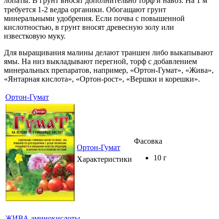
лопаты. В грунт вносят дополнительно торф и навоз. На 1 м
требуется 1-2 ведра органики. Обогащают грунт
минеральными удобрения. Если почва с повышенной
кислотностью, в грунт вносят древесную золу или
известковую муку.
Для выращивания малины делают траншеи либо выкапывают
ямы. На низ выкладывают перегной, торф с добавлением
минеральных препаратов, например, «Ортон-Гумат», «Жива»,
«Янтарная кислота», «Ортон-рост», «Вершки и корешки».
Ортон-Гумат
Фасовка
Ортон-Гумат
10 г
Характеристики
ЖИВА аминокислоты