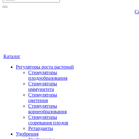
С
Каталог
Регуляторы роста растений
Стимуляторы
плодообразования
Стимуляторы
иммунитета
Стимуляторы
цветения
Стимуляторы
корнеобразования
Стимуляторы
созревания плодов
Ретарданты
Удобрения