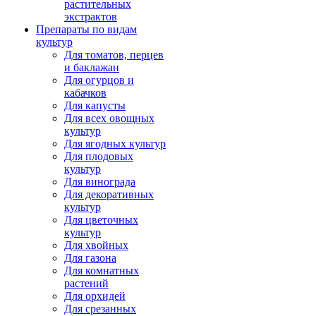
растительных
экстрактов
Препараты по видам
культур
Для томатов, перцев
и баклажан
Для огурцов и
кабачков
Для капусты
Для всех овощных
культур
Для ягодных культур
Для плодовых
культур
Для винограда
Для декоративных
культур
Для цветочных
культур
Для хвойных
Для газона
Для комнатных
растений
Для орхидей
Для срезанных