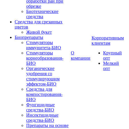
обработки ран при
обрезке
Биотехнические
средства
Средства для срезанных
цветов
Живой букет
Биопрепараты
Корпоративным
Стимуляторы
клиентам
иммунитета-БИО
Стимуляторы
О
Крупный
корнеобразования-
компании
опт
БИО
Мелкий
Органические
опт
удобрения со
стимулирующим
эффектом-БИО
Средства для
компостирования-
БИО
Фунгицидные
средства-БИО
Инсектицидные
средства-БИО
Препараты на основе