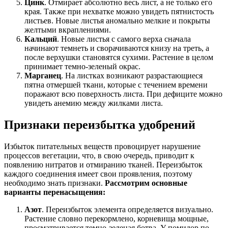
Цинк
. Отмирает абсолютно весь лист, а не только его
края. Также при нехватке можно увидеть пятнистость
листьев. Новые листья аномально мелкие и покрыты
желтыми вкраплениями.
Кальций
. Новые листья с самого верха сначала
начинают темнеть и сворачиваются книзу на треть, а
после верхушки становятся сухими. Растение в целом
принимает темно-зеленый окрас.
Марганец
. На листках возникают разрастающиеся
пятна отмершей ткани, которые с течением времени
поражают всю поверхность листа. При дефиците можно
увидеть анемию между жилками листа.
Признаки переизбытка удобрений
Избыток питательных веществ провоцирует нарушение
процессов вегетации, что, в свою очередь, приводит к
появлению нитратов и отмиранию тканей. Переизбыток
каждого соединения имеет свои проявления, поэтому
необходимо знать признаки.
Рассмотрим основные
варианты перенасыщения:
Азот
. Переизбыток элемента определяется визуально.
Растение словно перекормлено, корневища мощные,
просматривается темно-зеленая ботва. У помидор по