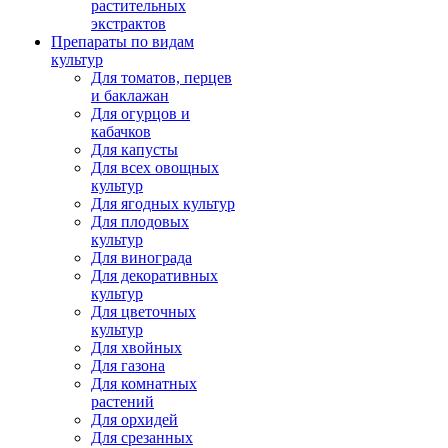
растительных
экстрактов
Препараты по видам
культур
Для томатов, перцев
и баклажан
Для огурцов и
кабачков
Для капусты
Для всех овощных
культур
Для ягодных культур
Для плодовых
культур
Для винограда
Для декоративных
культур
Для цветочных
культур
Для хвойных
Для газона
Для комнатных
растений
Для орхидей
Для срезанных