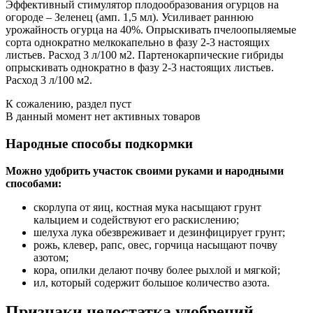
Эффективный стимулятор плодообразования огурцов на
огороде – Зеленец (амп. 1,5 мл). Усиливает раннюю
урожайность огурца на 40%. Опрыскивать пчелоопыляемые
сорта однократно мелкокапельно в фазу 2-3 настоящих
листьев. Расход 3 л/100 м2. Партенокарпические гибриды
опрыскивать однократно в фазу 2-3 настоящих листьев.
Расход 3 л/100 м2.
К сожалению, раздел пуст
В данный момент нет активных товаров
Народные способы подкормки
Можно удобрить участок своими руками и народными
способами:
скорлупа от яиц, костная мука насыщают грунт
кальцием и содействуют его раскислению;
шелуха лука обезвреживает и дезинфицирует грунт;
рожь, клевер, рапс, овес, горчица насыщают почву
азотом;
кора, опилки делают почву более рыхлой и мягкой;
ил, который содержит большое количество азота.
Признаки недостатка удобрений