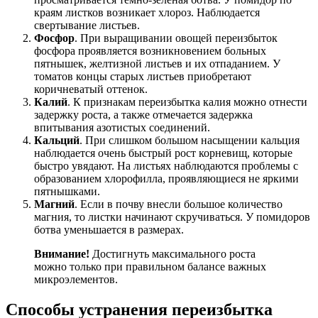
краям листков возникает хлороз. Наблюдается
свертывание листьев.
Фосфор
. При выращивании овощей переизбыток
фосфора проявляется возникновением больных
пятнышек, желтизной листьев и их отпаданием. У
томатов концы старых листьев приобретают
коричневатый оттенок.
Калий
. К признакам переизбытка калия можно отнести
задержку роста, а также отмечается задержка
впитывания азотистых соединений.
Кальций
. При слишком большом насыщении кальция
наблюдается очень быстрый рост корневищ, которые
быстро увядают. На листьях наблюдаются проблемы с
образованием хлорофилла, проявляющиеся не яркими
пятнышками.
Магний
. Если в почву внесли большое количество
магния, то листки начинают скручиваться. У помидоров
ботва уменьшается в размерах.
Внимание!
Достигнуть максимального роста
можно только при правильном балансе важных
микроэлементов.
Способы устранения переизбытка