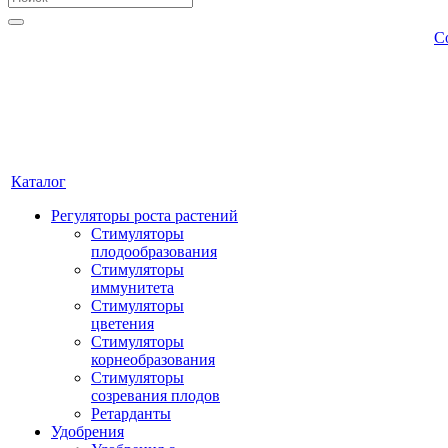
С
Каталог
Регуляторы роста растений
Стимуляторы
плодообразования
Стимуляторы
иммунитета
Стимуляторы
цветения
Стимуляторы
корнеобразования
Стимуляторы
созревания плодов
Ретарданты
Удобрения