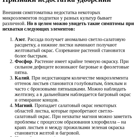
Внешняя симптоматика недостатка некоторых
микроэлементов подпитки у разных культур бывает
различной.
Но в целом можно увидеть такие симптомы при
нехватки следующих элементов:
Азот
. Рассада получает аномально светло-салатовую
расцветку, а нижние листки начинают получают
желтоватый окрас. Созревание растений становится
более быстрым.
Фосфор
. Растение имеет крайне темную окраску. При
сильном дефиците возникают багровые и фиолетовые
пятна.
Калий
. При недостающем количестве микроэлемента
оттенок листьев становится голубоватым, блеклым и
часто с бронзовыми пятнышками. Можно наблюдать
желтизну, а в дальнейшем наблюдается багровый окрас
и отмирание концов.
Магний
. Пропадает салатовый окрас некоторых
областей листка, которые приобретают светло-
салатовый окрас. При нехватке магния можно заметить
проблемы с процессом образования хлорофилла – на
краях листьев и между прожилками зеленая окраска
становится желтой и багровой.