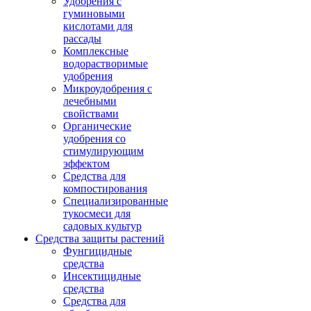
Удобрения с
гуминовыми
кислотами для
рассады
Комплексные
водорастворимые
удобрения
Микроудобрения с
лечебными
свойствами
Органические
удобрения со
стимулирующим
эффектом
Средства для
компостирования
Специализированные
тукосмеси для
садовых культур
Средства защиты растений
Фунгицидные
средства
Инсектицидные
средства
Средства для