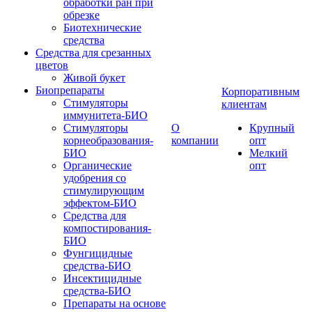
обработки ран при
обрезке
Биотехнические
средства
Средства для срезанных
цветов
Живой букет
Биопрепараты
Корпоративным
Стимуляторы
клиентам
иммунитета-БИО
Стимуляторы
О
Крупный
корнеобразования-
компании
опт
БИО
Мелкий
Органические
опт
удобрения со
стимулирующим
эффектом-БИО
Средства для
компостирования-
БИО
Фунгицидные
средства-БИО
Инсектицидные
средства-БИО
Препараты на основе