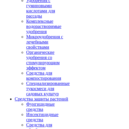
Удобрения с
гуминовыми
кислотами для
рассады
Комплексные
водорастворимые
удобрения
Микроудобрения с
лечебными
свойствами
Органические
удобрения со
стимулирующим
эффектом
Средства для
компостирования
Специализированные
тукосмеси для
садовых культур
Средства защиты растений
Фунгицидные
средства
Инсектицидные
средства
Средства для