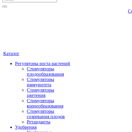
С
Каталог
Регуляторы роста растений
Стимуляторы
плодообразования
Стимуляторы
иммунитета
Стимуляторы
цветения
Стимуляторы
корнеобразования
Стимуляторы
созревания плодов
Ретарданты
Удобрения