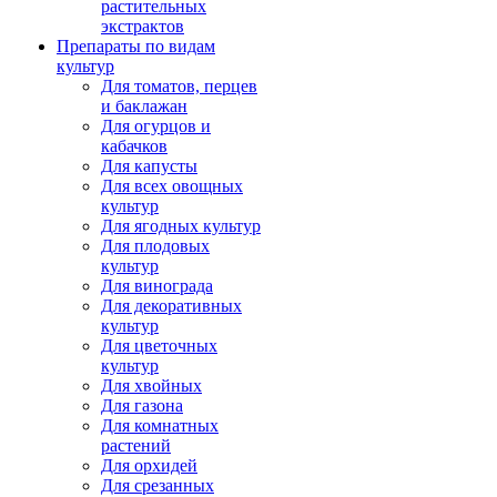
растительных
экстрактов
Препараты по видам
культур
Для томатов, перцев
и баклажан
Для огурцов и
кабачков
Для капусты
Для всех овощных
культур
Для ягодных культур
Для плодовых
культур
Для винограда
Для декоративных
культур
Для цветочных
культур
Для хвойных
Для газона
Для комнатных
растений
Для орхидей
Для срезанных