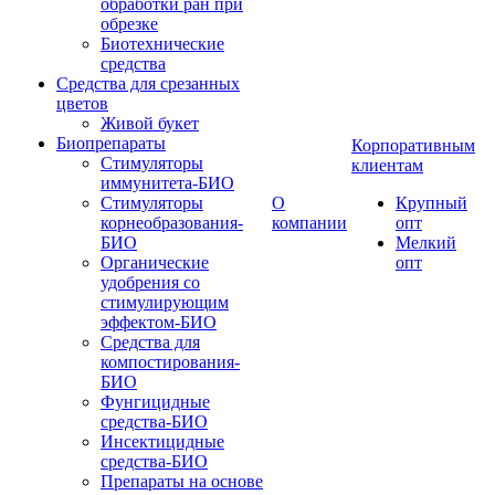
обработки ран при
обрезке
Биотехнические
средства
Средства для срезанных
цветов
Живой букет
Биопрепараты
Корпоративным
Стимуляторы
клиентам
иммунитета-БИО
Стимуляторы
О
Крупный
корнеобразования-
компании
опт
БИО
Мелкий
Органические
опт
удобрения со
стимулирующим
эффектом-БИО
Средства для
компостирования-
БИО
Фунгицидные
средства-БИО
Инсектицидные
средства-БИО
Препараты на основе