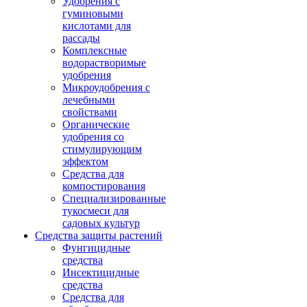
Удобрения с
гуминовыми
кислотами для
рассады
Комплексные
водорастворимые
удобрения
Микроудобрения с
лечебными
свойствами
Органические
удобрения со
стимулирующим
эффектом
Средства для
компостирования
Специализированные
тукосмеси для
садовых культур
Средства защиты растений
Фунгицидные
средства
Инсектицидные
средства
Средства для