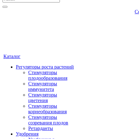
С
Каталог
Регуляторы роста растений
Стимуляторы
плодообразования
Стимуляторы
иммунитета
Стимуляторы
цветения
Стимуляторы
корнеобразования
Стимуляторы
созревания плодов
Ретарданты
Удобрения