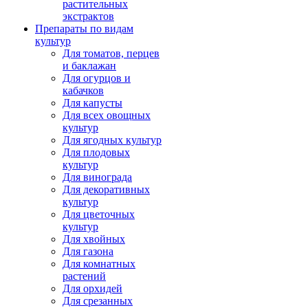
растительных
экстрактов
Препараты по видам
культур
Для томатов, перцев
и баклажан
Для огурцов и
кабачков
Для капусты
Для всех овощных
культур
Для ягодных культур
Для плодовых
культур
Для винограда
Для декоративных
культур
Для цветочных
культур
Для хвойных
Для газона
Для комнатных
растений
Для орхидей
Для срезанных