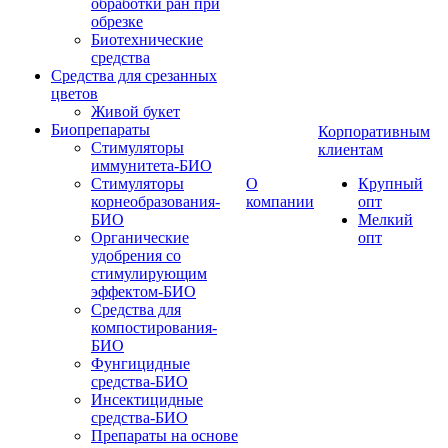
обработки ран при
обрезке
Биотехнические
средства
Средства для срезанных
цветов
Живой букет
Биопрепараты
Корпоративным
Стимуляторы
клиентам
иммунитета-БИО
Стимуляторы
О
Крупный
корнеобразования-
компании
опт
БИО
Мелкий
Органические
опт
удобрения со
стимулирующим
эффектом-БИО
Средства для
компостирования-
БИО
Фунгицидные
средства-БИО
Инсектицидные
средства-БИО
Препараты на основе