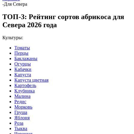
-
Для Севера
ТОП-3: Рейтинг сортов абрикоса для
Севера 2026 года
Культуры:
Томаты
Перцы
Баклажаны
Огурцы
Кабачки
Капуста
Капуста цветная
Картофель
Клубника
Малина
Редис
Морковь
Груша
Яблоня
Роза
Тыква
Черешня