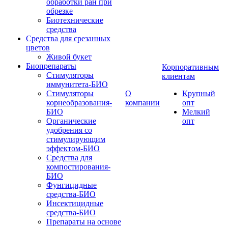
обработки ран при
обрезке
Биотехнические
средства
Средства для срезанных
цветов
Живой букет
Биопрепараты
Корпоративным
Стимуляторы
клиентам
иммунитета-БИО
Стимуляторы
О
Крупный
корнеобразования-
компании
опт
БИО
Мелкий
Органические
опт
удобрения со
стимулирующим
эффектом-БИО
Средства для
компостирования-
БИО
Фунгицидные
средства-БИО
Инсектицидные
средства-БИО
Препараты на основе