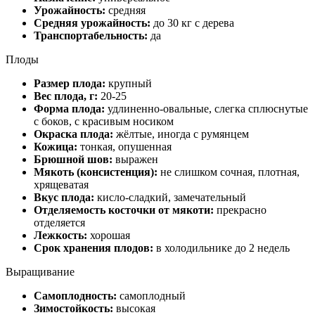
Урожайность:
средняя
Средняя урожайность:
до 30 кг с дерева
Транспортабельность:
да
Плоды
Размер плода:
крупный
Вес плода, г:
20-25
Форма плода:
удлиненно-овальные, слегка сплюснутые
с боков, с красивым носиком
Окраска плода:
жёлтые, иногда с румянцем
Кожица:
тонкая, опушенная
Брюшной шов:
выражен
Мякоть (консистенция):
не слишком сочная, плотная,
хрящеватая
Вкус плода:
кисло-сладкий, замечательный
Отделяемость косточки от мякоти:
прекрасно
отделяется
Лежкость:
хорошая
Срок хранения плодов:
в холодильнике до 2 недель
Выращивание
Самоплодность:
самоплодный
Зимостойкость:
высокая