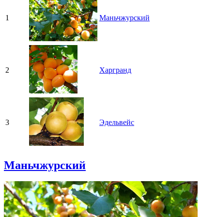
1
Маньчжурский
2
Харгранд
3
Эдельвейс
Маньчжурский