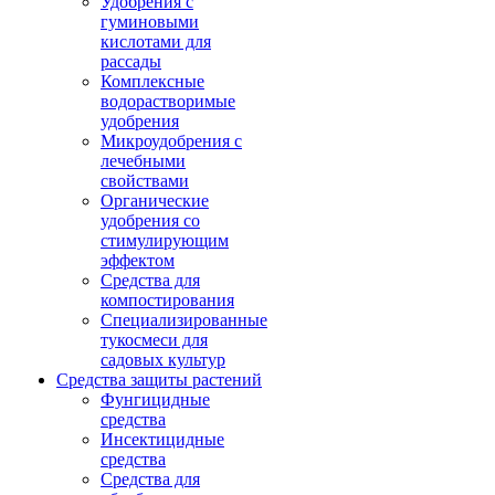
Удобрения с
гуминовыми
кислотами для
рассады
Комплексные
водорастворимые
удобрения
Микроудобрения с
лечебными
свойствами
Органические
удобрения со
стимулирующим
эффектом
Средства для
компостирования
Специализированные
тукосмеси для
садовых культур
Средства защиты растений
Фунгицидные
средства
Инсектицидные
средства
Средства для