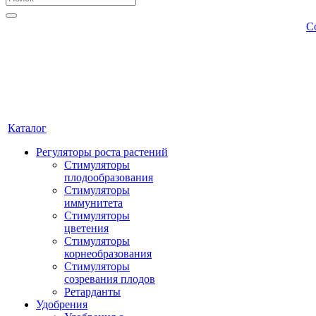
С
Каталог
Регуляторы роста растений
Стимуляторы
плодообразования
Стимуляторы
иммунитета
Стимуляторы
цветения
Стимуляторы
корнеобразования
Стимуляторы
созревания плодов
Ретарданты
Удобрения