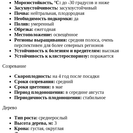
Морозостойкость, °C:
до -30 градусов и ниже
Засухоустойчивость:
засухоустойчивый
Почва:
нейтральная, плодородная
Необходимость подкормки:
да
Полив:
умеренный
Обрезка:
ежегодная
Местоположение:
освещённое
Регионы выращивания:
средняя полоса, очень
перспективен для более северных регионов
Устойчивость к болезням и вредителям:
высокая
Устойчивость к клястероспориозу:
поражается
Созревание
Скороплодность:
на 4 год после посадки
Сроки созревания:
средний
Сроки цветения:
в мае
Период плодоношения:
в середине августа
Периодичность плодоношения:
стабильное
Дерево
Тип роста:
среднерослый
Высота дерева, м:
3
Крона:
густая, округлая