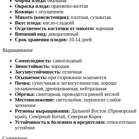
Форма плода:
овальная
Окраска плода:
оранжево-желтая
Кожица:
с опушением
Мякоть (консистенция):
плотная, суховатая
Вкус плода:
кисло-сладкий
Отделяемость косточки от мякоти:
хорошая
Внешний вид:
декоративный
Срок хранения плодов:
10-14 дней
Выращивание
Самоплодность:
самоплодный
Зимостойкость:
хорошая
Засухоустойчивость:
отличная
Осыпаемость:
при созревании осыпаются
Почва:
супесчаная и легкосуглинистая, хорошо
увлажненная, дренированная, нейтральная
Обрезка:
санитарная, проводится ранней весной
Местоположение:
светолюбив, переносит слабое
затенение
Регионы выращивания:
Дальний Восток (Приморский
край), Северный Китай, Северная Корея
Устойчивость к болезням и вредителям:
относительно
устойчив
Созревание