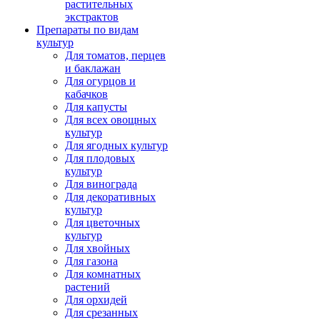
растительных
экстрактов
Препараты по видам
культур
Для томатов, перцев
и баклажан
Для огурцов и
кабачков
Для капусты
Для всех овощных
культур
Для ягодных культур
Для плодовых
культур
Для винограда
Для декоративных
культур
Для цветочных
культур
Для хвойных
Для газона
Для комнатных
растений
Для орхидей
Для срезанных