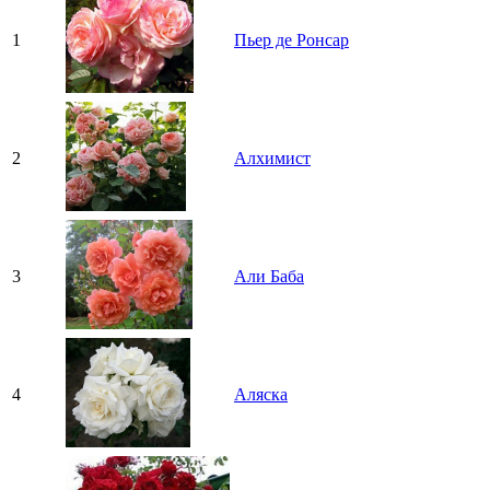
1
Пьер де Ронсар
2
Алхимист
3
Али Баба
4
Аляска