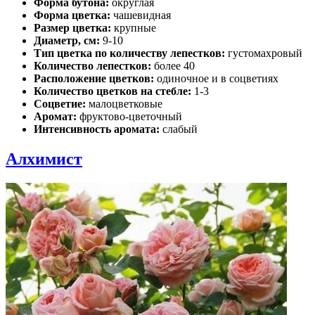
Форма бутона:
округлая
Форма цветка:
чашевидная
Размер цветка:
крупные
Диаметр, см:
9-10
Тип цветка по количеству лепестков:
густомахровый
Количество лепестков:
более 40
Расположение цветков:
одиночное и в соцветиях
Количество цветков на стебле:
1-3
Соцветие:
малоцветковые
Аромат:
фруктово-цветочный
Интенсивность аромата:
слабый
Алхимист