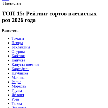
-
Плетистые
ТОП-15: Рейтинг сортов плетистых
роз 2026 года
Культуры:
Томаты
Перцы
Баклажаны
Огурцы
Кабачки
Капуста
Капуста цветная
Картофель
Клубника
Малина
Редис
Морковь
Груша
Яблоня
Роза
Тыква
Черешня