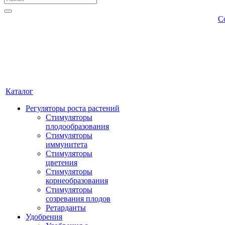
С
Каталог
Регуляторы роста растений
Стимуляторы
плодообразования
Стимуляторы
иммунитета
Стимуляторы
цветения
Стимуляторы
корнеобразования
Стимуляторы
созревания плодов
Ретарданты
Удобрения