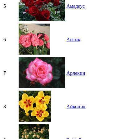
5
Амадеус
6
Антик
7
Арлекин
8
Айконик