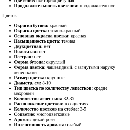
Цветение:
повторноцветущая
Продолжительность цветения:
продолжительное
Цветок
Окраска бутона:
красный
Окраска цветка:
темно-красный
Основная окраска цветка:
красная
Насыщенность цвета:
темная
Двухцветная:
нет
Полосатая:
нет
Пестрая:
нет
Форма бутона:
округлый
Форма цветка:
чашевидный, с загнутыми наружу
лепестками
Размер цветка:
крупные
Диаметр, см:
8-10
Тип цветка по количеству лепестков:
средне
махровый
Количество лепестков:
32-35
Расположение цветков:
в соцветиях
Количество цветков на стебле:
3-5
Соцветие:
многоцветковые
Аромат:
дикой розы
Интенсивность аромата:
слабый