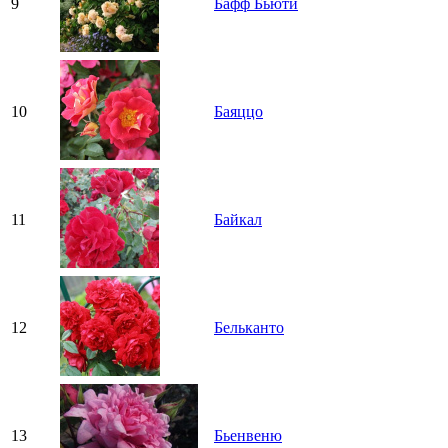
9
Бафф Бьюти
10
Баяццо
11
Байкал
12
Бельканто
13
Бьенвеню