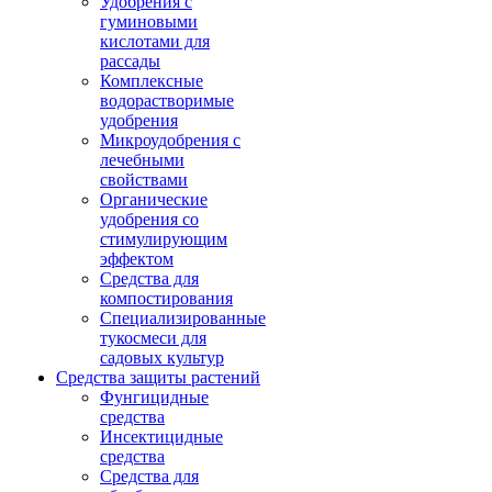
Удобрения с
гуминовыми
кислотами для
рассады
Комплексные
водорастворимые
удобрения
Микроудобрения с
лечебными
свойствами
Органические
удобрения со
стимулирующим
эффектом
Средства для
компостирования
Специализированные
тукосмеси для
садовых культур
Средства защиты растений
Фунгицидные
средства
Инсектицидные
средства
Средства для