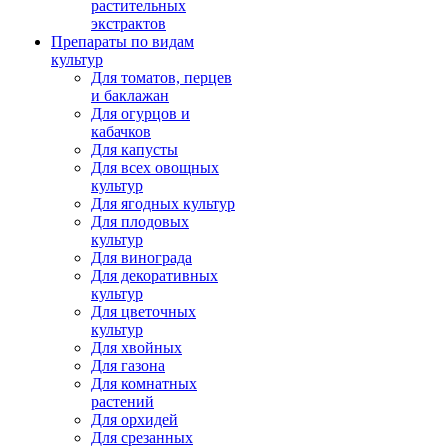
растительных
экстрактов
Препараты по видам
культур
Для томатов, перцев
и баклажан
Для огурцов и
кабачков
Для капусты
Для всех овощных
культур
Для ягодных культур
Для плодовых
культур
Для винограда
Для декоративных
культур
Для цветочных
культур
Для хвойных
Для газона
Для комнатных
растений
Для орхидей
Для срезанных