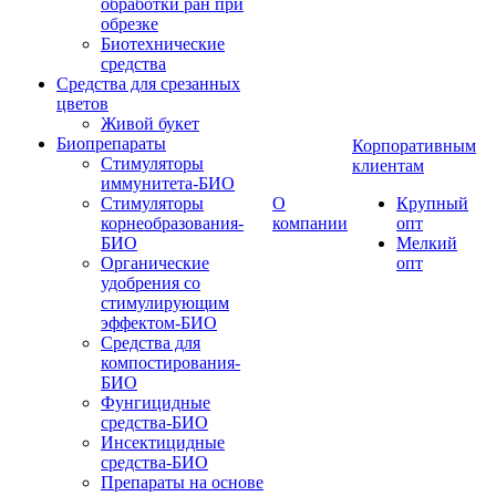
обработки ран при
обрезке
Биотехнические
средства
Средства для срезанных
цветов
Живой букет
Биопрепараты
Корпоративным
Стимуляторы
клиентам
иммунитета-БИО
Стимуляторы
О
Крупный
корнеобразования-
компании
опт
БИО
Мелкий
Органические
опт
удобрения со
стимулирующим
эффектом-БИО
Средства для
компостирования-
БИО
Фунгицидные
средства-БИО
Инсектицидные
средства-БИО
Препараты на основе