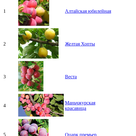
1
Алтайская юбилейная
2
Желтая Хопты
3
Веста
Маньчжурская
4
красавица
5
Оцарк премьер