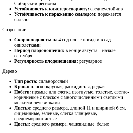
Сибирский регионы
Устойчивость к клястероспориозу:
среднеустойчив
Устойчивость к поражению семяедом:
поражается
сильно
Созревание
Скороплодность:
на 4 год после посадки в сад
однолетками
Период плодоношения:
в конце августа – начале
сентября
Регулярность плодоношения:
регулярное
Дерево
Тип роста:
сильнорослый
Крона:
плоскоокруглая, раскидистая, редкая
Побеги:
прямые или слегка изогнутые, толстые, светло-
коричневые с блеском с многочисленными светлыми
мелкими чечевичками
Листья:
среднего размера, длиной 11 и шириной 6 см,
яйцевидные, зеленые, слегка глянцевые,
среднеморщинистые
Цветы:
среднего размера, чашевидные, белые