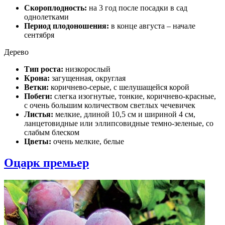
Скороплодность:
на 3 год после посадки в сад
однолетками
Период плодоношения:
в конце августа – начале
сентября
Дерево
Тип роста:
низкорослый
Крона:
загущенная, округлая
Ветки:
коричнево-серые, с шелушащейся корой
Побеги:
слегка изогнутые, тонкие, коричнево-красные,
с очень большим количеством светлых чечевичек
Листья:
мелкие, длиной 10,5 см и шириной 4 см,
ланцетовидные или эллипсовидные темно-зеленые, со
слабым блеском
Цветы:
очень мелкие, белые
Оцарк премьер