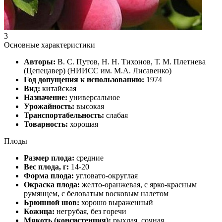
3
Основные характеристики
Авторы:
В. С. Путов, Н. Н. Тихонов, Т. М. Плетнева
(Цепецавер) (НИИСС им. М.А. Лисавенко)
Год допущения к использованию:
1974
Вид:
китайская
Назначение:
универсальное
Урожайность:
высокая
Транспортабельность:
слабая
Товарность:
хорошая
Плоды
Размер плода:
средние
Вес плода, г:
14-20
Форма плода:
угловато-округлая
Окраска плода:
желто-оранжевая, с ярко-красным
румянцем, с беловатым восковым налетом
Брюшной шов:
хорошо выраженный
Кожица:
негрубая, без горечи
Мякоть (консистенция):
рыхлая, сочная