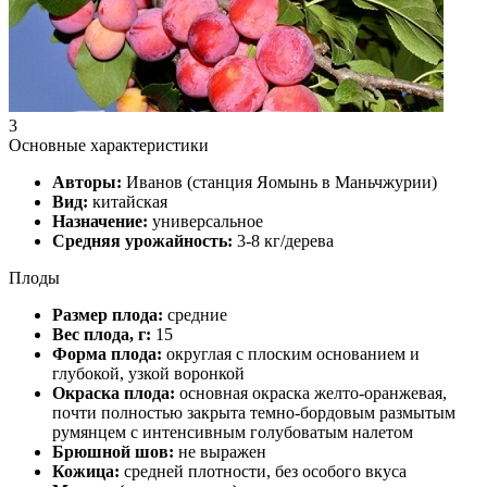
3
Основные характеристики
Авторы:
Иванов (станция Яомынь в Маньчжурии)
Вид:
китайская
Назначение:
универсальное
Средняя урожайность:
3-8 кг/дерева
Плоды
Размер плода:
средние
Вес плода, г:
15
Форма плода:
округлая с плоским основанием и
глубокой, узкой воронкой
Окраска плода:
основная окраска желто-оранжевая,
почти полностью закрыта темно-бордовым размытым
румянцем с интенсивным голубоватым налетом
Брюшной шов:
не выражен
Кожица:
средней плотности, без особого вкуса