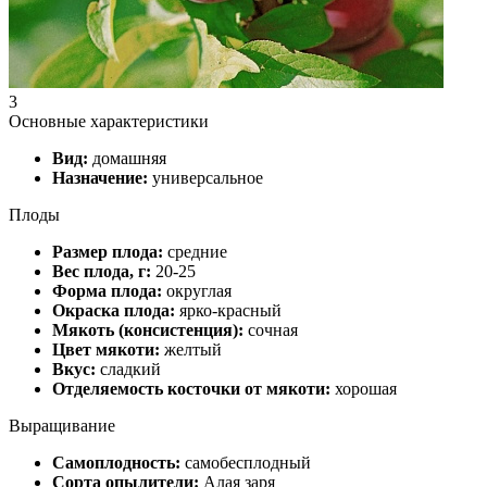
3
Основные характеристики
Вид:
домашняя
Назначение:
универсальное
Плоды
Размер плода:
средние
Вес плода, г:
20-25
Форма плода:
округлая
Окраска плода:
ярко-красный
Мякоть (консистенция):
сочная
Цвет мякоти:
желтый
Вкус:
сладкий
Отделяемость косточки от мякоти:
хорошая
Выращивание
Самоплодность:
самобесплодный
Сорта опылители:
Алая заря