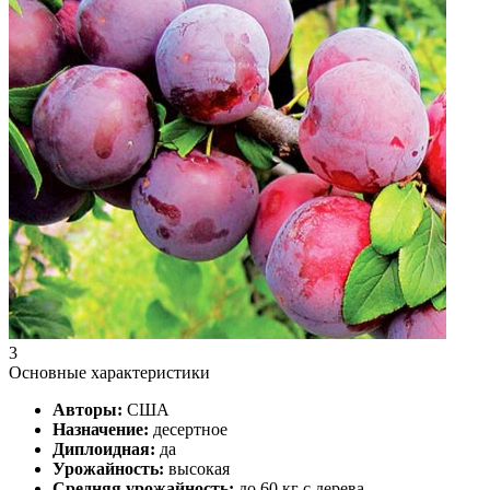
3
Основные характеристики
Авторы:
США
Назначение:
десертное
Диплоидная:
да
Урожайность:
высокая
Средняя урожайность:
до 60 кг с дерева