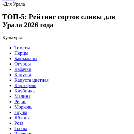
-
Для Урала
ТОП-5: Рейтинг сортов сливы для
Урала 2026 года
Культуры:
Томаты
Перцы
Баклажаны
Огурцы
Кабачки
Капуста
Капуста цветная
Картофель
Клубника
Малина
Редис
Морковь
Груша
Яблоня
Роза
Тыква
Черешня