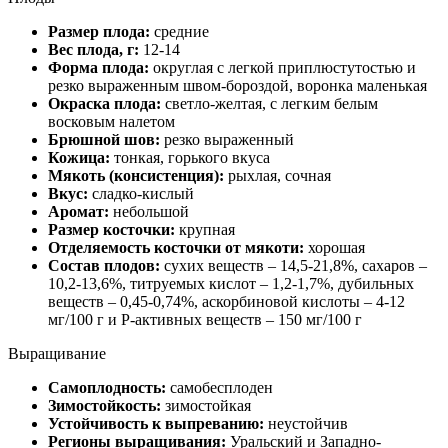
Размер плода:
средние
Вес плода, г:
12-14
Форма плода:
округлая с легкой приплюстутостью и
резко выраженным швом-бороздой, воронка маленькая
Окраска плода:
светло-желтая, с легким белым
восковым налетом
Брюшной шов:
резко выраженный
Кожица:
тонкая, горького вкуса
Мякоть (консистенция):
рыхлая, сочная
Вкус:
сладко-кислый
Аромат:
небольшой
Размер косточки:
крупная
Отделяемость косточки от мякоти:
хорошая
Состав плодов:
сухих веществ – 14,5-21,8%, сахаров –
10,2-13,6%, титруемых кислот – 1,2-1,7%, дубильных
веществ – 0,45-0,74%, аскорбиновой кислоты – 4-12
мг/100 г и Р-активных веществ – 150 мг/100 г
Выращивание
Самоплодность:
самобесплоден
Зимостойкость:
зимостойкая
Устойчивость к выпреванию:
неустойчив
Регионы выращивания:
Уральский и Западно-