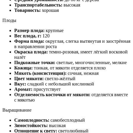
Транспортабельность:
высокая
Товарность:
хорошая
Плоды
Размер плода:
крупные
Вес плода, г:
120
Форма плода:
округлая, слегка вытянутая и заострённая
в направлении роста
Окраска плода:
темно-розовая, имеет лёгкий восковой
налёт
Подкожные точки:
светлые, многочисленные, мелкие
Кожица:
тонкая, от мякоти отделяется плохо
Мякоть (консистенция):
сочная, нежная
Цвет мякоти:
светло-жёлтый
Вкус:
сладкий с небольшой кислинкой
Аромат:
присутствует
Отделяемость косточки от мякоти:
отделяется вместе
с мякотью
Выращивание
Самоплодность:
самобесплодный
Зимостойкость:
высокая
Отношение к свету:
светолюбивый