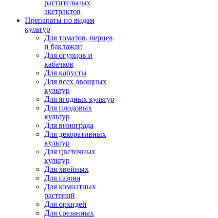
растительных
экстрактов
Препараты по видам
культур
Для томатов, перцев
и баклажан
Для огурцов и
кабачков
Для капусты
Для всех овощных
культур
Для ягодных культур
Для плодовых
культур
Для винограда
Для декоративных
культур
Для цветочных
культур
Для хвойных
Для газона
Для комнатных
растений
Для орхидей
Для срезанных