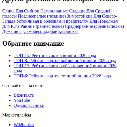
Слива
Для Сибири
Самоплодные
Сладкие
Для Средней
полосы
Позднеспелые (поздние)
Зимостойкие
Для Северо-
Запада
Устойчивая к болезням и вредителям
Для Поволжья
Для Юга
Ранние (раннеспелые)
Среднеранние (среднеспелые)
Домашняя
Самобесплодные
Китайская
Обратите внимание
ТОП-15: Рейтинг сортов вишни 2026 года
ТОП-8: Рейтинг сортов войлочной вишни 2026 года
ТОП-15: Рейтинг сортов обыкновенной вишни 2026
года
ТОП-6: Рейтинг сортов степной вишни 2026 года
Оставайтесь на связи
Вконтакте
YouTube
Одноклассники
Маркетплейсы
Wildberries