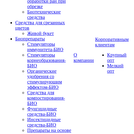
обработки ран при
обрезке
Биотехнические
средства
Средства для срезанных
цветов
Живой букет
Биопрепараты
Корпоративным
Стимуляторы
клиентам
иммунитета-БИО
Стимуляторы
О
Крупный
корнеобразования-
компании
опт
БИО
Мелкий
Органические
опт
удобрения со
стимулирующим
эффектом-БИО
Средства для
компостирования-
БИО
Фунгицидные
средства-БИО
Инсектицидные
средства-БИО
Препараты на основе