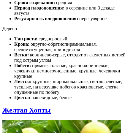
Сроки созревания:
средняя
Период плодоношения:
в середине или 3 декаде
августа
Регулярность плодоношения:
нерегулярное
Дерево
Тип роста:
среднерослый
Крона:
округло-обратнопирамидальная,
среднезагущенная, приподнятая
Ветки:
коричнево-серые, отходят от скелетных ветвей
под острым углом
Побеги:
прямые, толстые, красно-коричневые,
чечевички немногочисленные, крупные, чечевички
крупные
Листья:
крупные, широкоовальные, светло-зеленые,
тусклые, на верхушке побегов красноватые, слегка
опушенные по побегу
Цветы:
чашевидные, белые
Желтая Хопты