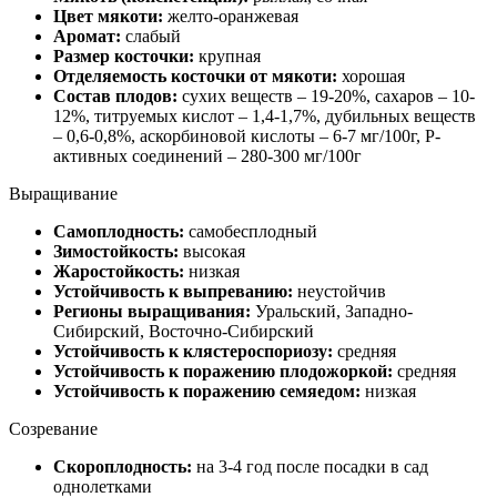
Цвет мякоти:
желто-оранжевая
Аромат:
слабый
Размер косточки:
крупная
Отделяемость косточки от мякоти:
хорошая
Состав плодов:
сухих веществ – 19-20%, сахаров – 10-
12%, титруемых кислот – 1,4-1,7%, дубильных веществ
– 0,6-0,8%, аскорбиновой кислоты – 6-7 мг/100г, Р-
активных соединений – 280-300 мг/100г
Выращивание
Самоплодность:
самобесплодный
Зимостойкость:
высокая
Жаростойкость:
низкая
Устойчивость к выпреванию:
неустойчив
Регионы выращивания:
Уральский, Западно-
Сибирский, Восточно-Сибирский
Устойчивость к клястероспориозу:
средняя
Устойчивость к поражению плодожоркой:
средняя
Устойчивость к поражению семяедом:
низкая
Созревание
Скороплодность:
на 3-4 год после посадки в сад
однолетками