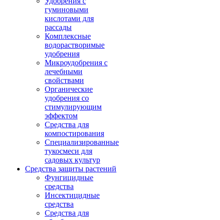
Удобрения с
гуминовыми
кислотами для
рассады
Комплексные
водорастворимые
удобрения
Микроудобрения с
лечебными
свойствами
Органические
удобрения со
стимулирующим
эффектом
Средства для
компостирования
Специализированные
тукосмеси для
садовых культур
Средства защиты растений
Фунгицидные
средства
Инсектицидные
средства
Средства для