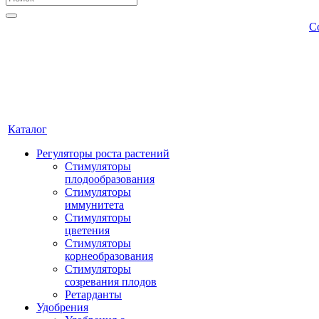
С
Каталог
Регуляторы роста растений
Стимуляторы
плодообразования
Стимуляторы
иммунитета
Стимуляторы
цветения
Стимуляторы
корнеобразования
Стимуляторы
созревания плодов
Ретарданты
Удобрения