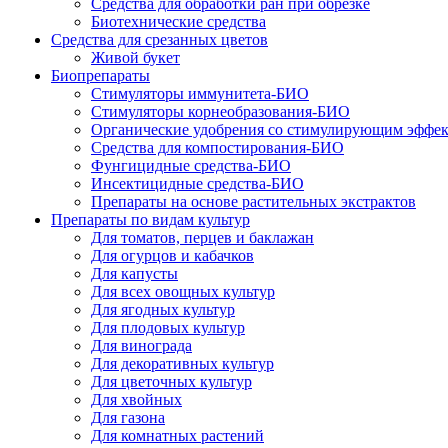
Средства для обработки ран при обрезке
Биотехнические средства
Средства для срезанных цветов
Живой букет
Биопрепараты
Стимуляторы иммунитета-БИО
Стимуляторы корнеобразования-БИО
Органические удобрения со стимулирующим эффе
Средства для компостирования-БИО
Фунгицидные средства-БИО
Инсектицидные средства-БИО
Препараты на основе растительных экстрактов
Препараты по видам культур
Для томатов, перцев и баклажан
Для огурцов и кабачков
Для капусты
Для всех овощных культур
Для ягодных культур
Для плодовых культур
Для винограда
Для декоративных культур
Для цветочных культур
Для хвойных
Для газона
Для комнатных растений