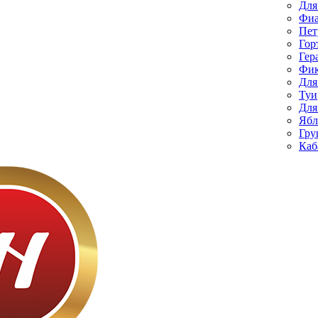
Для
Фиа
Пет
Гор
Гер
Фик
Для
Туи
Для
Ябл
Гру
Каб