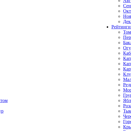
Авг
Сен
Окт
Ноя
Дек
Рейтинги
Том
Пе
Бак
Ог
Каб
Кап
Кап
Кар
Клу
Мал
Ред
Мор
Гру
ктом
Ябл
Роз
ур
Тык
Чер
Гор
Кр