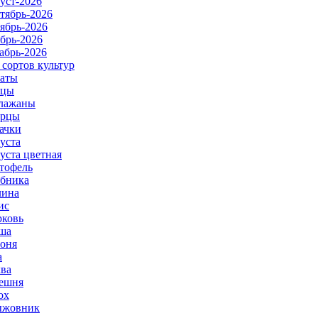
уст-2026
тябрь-2026
ябрь-2026
брь-2026
абрь-2026
 сортов культур
аты
рцы
лажаны
урцы
ачки
уста
уста цветная
тофель
бника
ина
ис
ковь
ша
оня
а
ва
ешня
ох
ыжовник