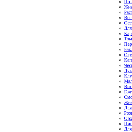
По 
Жи
Рас
Вес
Осе
Для
Кар
Том
Пе
Бак
Ог
Кап
Чес
Лук
Клу
Мал
Вин
Гол
Смо
Жим
Для
Роз
Орх
Пи
Для