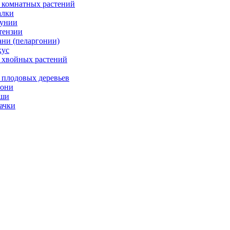
 комнатных растений
лки
унии
тензии
ани (пеларгонии)
ус
 хвойных растений
 плодовых деревьев
они
ши
ачки