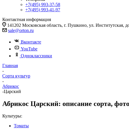
+7(495) 993-37-58
+7(495) 993-41-97
Контактная информация
141202 Московская область, г. Пушкино, ул. Институтская, д
sale@orton.ru
Вконтакте
YouTube
Одноклассники
Главная
-
Сорта культур
-
Абрикос
-
Царский
Абрикос Царский: описание сорта, фото
Культуры:
Томаты