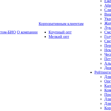
Еже
Абр
Сли
Ви
Укр
Жим
Корпоративным клиентам
Лук
ктом-БИО
О компании
Крупный опт
Смо
Мелкий опт
Гол
Све
Пер
Нек
Чес
Пет
Ал
Дю
Рейтинги
Для
Орг
Кал
Ком
Про
Для
Для
Кор