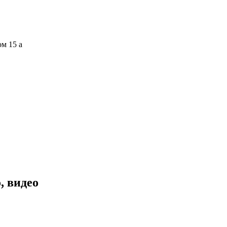
ом 15 а
, видео