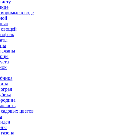
листу
дкие
творимые в воде
ной
нью
 овощей
тофель
аты
рцы
лажаны
урцы
уста
нок
бника
ина
оград
убика
родина
олость
 садовых цветов
ы
идеи
оны
 газона