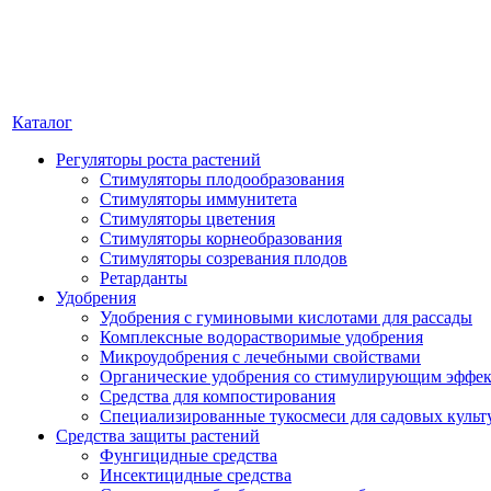
Каталог
Регуляторы роста растений
Стимуляторы плодообразования
Стимуляторы иммунитета
Стимуляторы цветения
Стимуляторы корнеобразования
Стимуляторы созревания плодов
Ретарданты
Удобрения
Удобрения с гуминовыми кислотами для рассады
Комплексные водорастворимые удобрения
Микроудобрения с лечебными свойствами
Органические удобрения со стимулирующим эффе
Средства для компостирования
Специализированные тукосмеси для садовых культ
Средства защиты растений
Фунгицидные средства
Инсектицидные средства