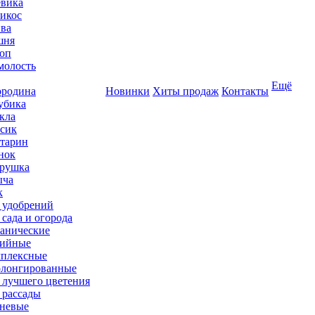
вика
икос
ва
шня
оп
олость
Ещё
родина
Новинки
Хиты продаж
Контакты
убика
кла
сик
тарин
нок
рушка
ыча
к
 удобрений
 сада и огорода
анические
ийные
плексные
лонгированные
 лучшего цветения
 рассады
невые