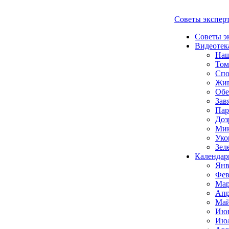
Советы экспер
Советы э
Видеотек
Наш
Том
Спо
Жи
Обе
Зав
Пар
Доз
Мик
Уко
Зел
Календар
Янв
Фев
Мар
Апр
Май
Июн
Июл