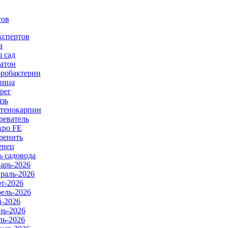
тов
кспертов
а
 сад
атон
робактерин
вица
рег
язь
тенокарпин
реватель
ро FE
ренить
енец
ь садовода
арь-2026
раль-2026
т-2026
ель-2026
-2026
ь-2026
ь-2026