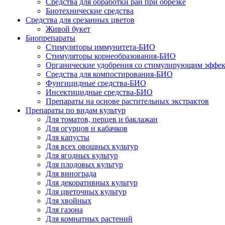
Средства для обработки ран при обрезке
Биотехнические средства
Средства для срезанных цветов
Живой букет
Биопрепараты
Стимуляторы иммунитета-БИО
Стимуляторы корнеобразования-БИО
Органические удобрения со стимулирующим эффе
Средства для компостирования-БИО
Фунгицидные средства-БИО
Инсектицидные средства-БИО
Препараты на основе растительных экстрактов
Препараты по видам культур
Для томатов, перцев и баклажан
Для огурцов и кабачков
Для капусты
Для всех овощных культур
Для ягодных культур
Для плодовых культур
Для винограда
Для декоративных культур
Для цветочных культур
Для хвойных
Для газона
Для комнатных растений