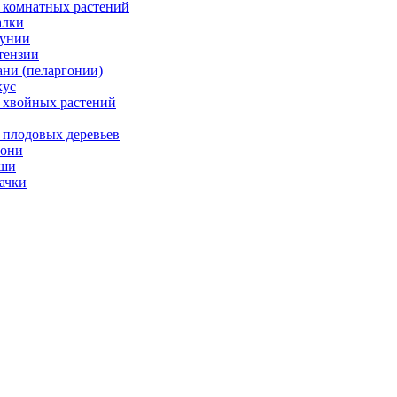
 комнатных растений
лки
унии
тензии
ани (пеларгонии)
ус
 хвойных растений
 плодовых деревьев
они
ши
ачки