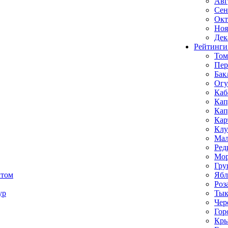
Авг
Сен
Окт
Ноя
Дек
Рейтинги
Том
Пе
Бак
Ог
Каб
Кап
Кап
Кар
Клу
Мал
Ред
Мор
Гру
ктом
Ябл
Роз
ур
Тык
Чер
Гор
Кр