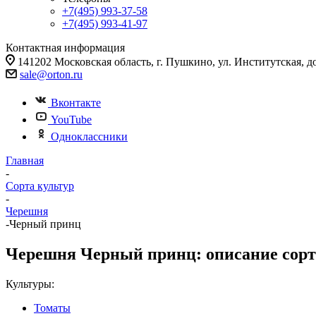
+7(495) 993-37-58
+7(495) 993-41-97
Контактная информация
141202 Московская область, г. Пушкино, ул. Институтская, д
sale@orton.ru
Вконтакте
YouTube
Одноклассники
Главная
-
Сорта культур
-
Черешня
-
Черный принц
Черешня Черный принц: описание сорта
Культуры:
Томаты