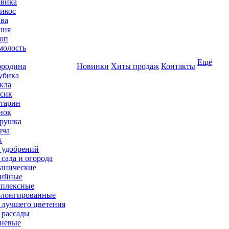
вика
икос
ва
шня
оп
олость
Ещё
родина
Новинки
Хиты продаж
Контакты
убика
кла
сик
тарин
нок
рушка
ыча
к
 удобрений
 сада и огорода
анические
ийные
плексные
лонгированные
 лучшего цветения
 рассады
невые