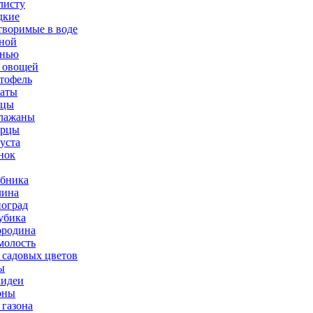
листу
дкие
творимые в воде
ной
нью
 овощей
тофель
аты
рцы
лажаны
урцы
уста
нок
бника
ина
оград
убика
родина
олость
 садовых цветов
ы
идеи
оны
 газона