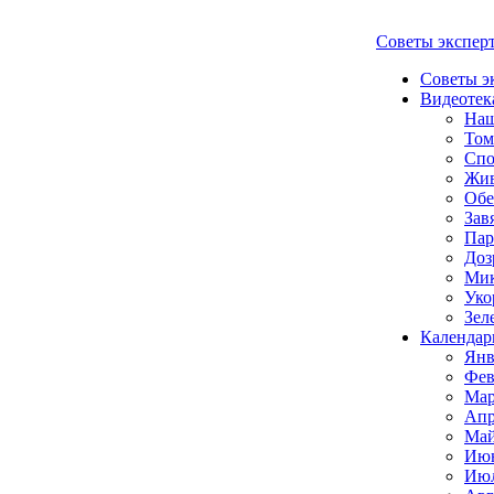
Советы экспер
Советы э
Видеотек
Наш
Том
Спо
Жи
Обе
Зав
Пар
Доз
Мик
Уко
Зел
Календар
Янв
Фев
Мар
Апр
Май
Июн
Июл