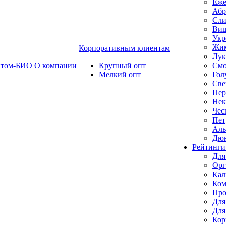
Еже
Абр
Сли
Ви
Укр
Жим
Корпоративным клиентам
Лук
ктом-БИО
О компании
Крупный опт
Смо
Мелкий опт
Гол
Све
Пер
Нек
Чес
Пет
Ал
Дю
Рейтинги
Для
Орг
Кал
Ком
Про
Для
Для
Кор