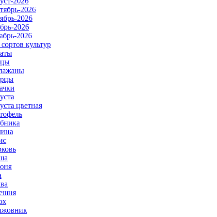
уст-2026
тябрь-2026
ябрь-2026
брь-2026
абрь-2026
 сортов культур
аты
рцы
лажаны
урцы
ачки
уста
уста цветная
тофель
бника
ина
ис
ковь
ша
оня
а
ва
ешня
ох
ыжовник