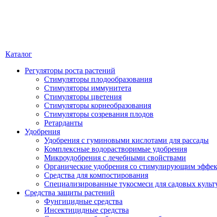
Каталог
Регуляторы роста растений
Стимуляторы плодообразования
Стимуляторы иммунитета
Стимуляторы цветения
Стимуляторы корнеобразования
Стимуляторы созревания плодов
Ретарданты
Удобрения
Удобрения с гуминовыми кислотами для рассады
Комплексные водорастворимые удобрения
Микроудобрения с лечебными свойствами
Органические удобрения со стимулирующим эффе
Средства для компостирования
Специализированные тукосмеси для садовых культ
Средства защиты растений
Фунгицидные средства
Инсектицидные средства