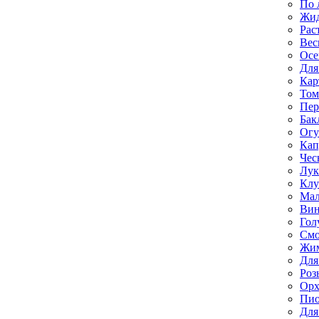
По 
Жи
Рас
Вес
Осе
Для
Кар
Том
Пе
Бак
Ог
Кап
Чес
Лук
Клу
Мал
Вин
Гол
Смо
Жим
Для
Роз
Орх
Пи
Для