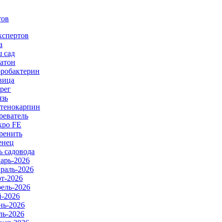
тов
кспертов
а
 сад
атон
робактерин
вица
рег
язь
тенокарпин
реватель
ро FE
ренить
енец
ь садовода
арь-2026
раль-2026
т-2026
ель-2026
-2026
ь-2026
ь-2026