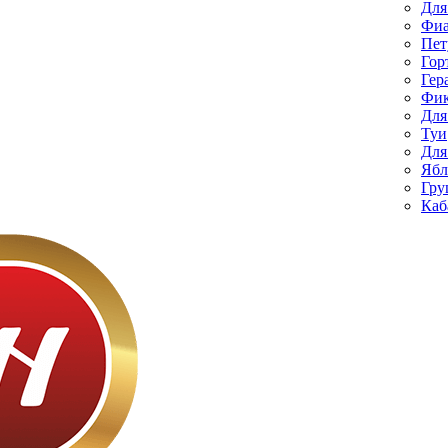
Для
Фиа
Пет
Гор
Гер
Фик
Для
Туи
Для
Ябл
Гру
Каб