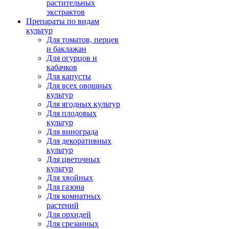
растительных
экстрактов
Препараты по видам
культур
Для томатов, перцев
и баклажан
Для огурцов и
кабачков
Для капусты
Для всех овощных
культур
Для ягодных культур
Для плодовых
культур
Для винограда
Для декоративных
культур
Для цветочных
культур
Для хвойных
Для газона
Для комнатных
растений
Для орхидей
Для срезанных