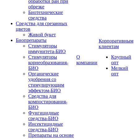
обработки ран при
обрезке
Биотехнические
средства
Средства для срезанных
цветов
Живой букет
Биопрепараты
Корпоративным
Стимуляторы
клиентам
иммунитета-БИО
Стимуляторы
О
Крупный
корнеобразования-
компании
опт
БИО
Мелкий
Органические
опт
удобрения со
стимулирующим
эффектом-БИО
Средства для
компостирования-
БИО
Фунгицидные
средства-БИО
Инсектицидные
средства-БИО
Препараты на основе