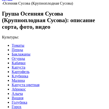
-
Осенняя Сусова (Крупноплодная Сусова)
Груша Осенняя Сусова
(Крупноплодная Сусова): описание
сорта, фото, видео
Культуры:
Томаты
Перцы
Баклажаны
Огурцы
Кабачки
Капуста
Картофель
Клубника
Малина
Капуста цветная
Абрикос
Алыча
Вишня
Голубика
Горох