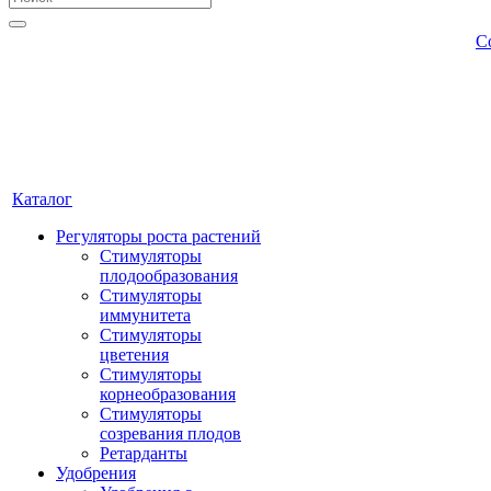
С
Каталог
Регуляторы роста растений
Стимуляторы
плодообразования
Стимуляторы
иммунитета
Стимуляторы
цветения
Стимуляторы
корнеобразования
Стимуляторы
созревания плодов
Ретарданты
Удобрения