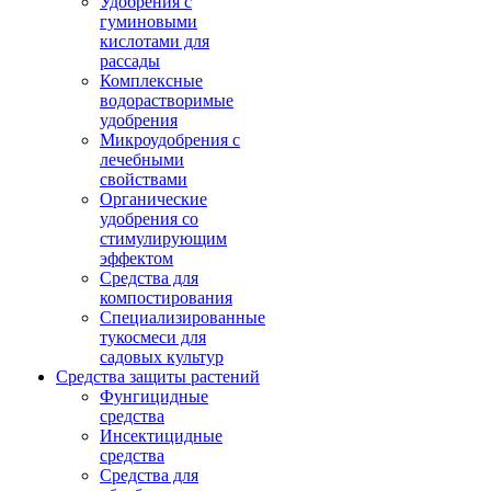
Удобрения с
гуминовыми
кислотами для
рассады
Комплексные
водорастворимые
удобрения
Микроудобрения с
лечебными
свойствами
Органические
удобрения со
стимулирующим
эффектом
Средства для
компостирования
Специализированные
тукосмеси для
садовых культур
Средства защиты растений
Фунгицидные
средства
Инсектицидные
средства
Средства для