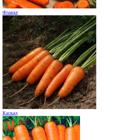
Флакке
Каскад