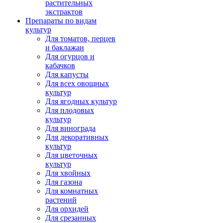
растительных
экстрактов
Препараты по видам
культур
Для томатов, перцев
и баклажан
Для огурцов и
кабачков
Для капусты
Для всех овощных
культур
Для ягодных культур
Для плодовых
культур
Для винограда
Для декоративных
культур
Для цветочных
культур
Для хвойных
Для газона
Для комнатных
растений
Для орхидей
Для срезанных