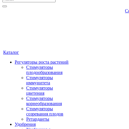
С
Каталог
Регуляторы роста растений
Стимуляторы
плодообразования
Стимуляторы
иммунитета
Стимуляторы
цветения
Стимуляторы
корнеобразования
Стимуляторы
созревания плодов
Ретарданты
Удобрения