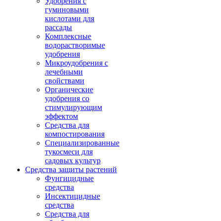
Удобрения с
гуминовыми
кислотами для
рассады
Комплексные
водорастворимые
удобрения
Микроудобрения с
лечебными
свойствами
Органические
удобрения со
стимулирующим
эффектом
Средства для
компостирования
Специализированные
тукосмеси для
садовых культур
Средства защиты растений
Фунгицидные
средства
Инсектицидные
средства
Средства для