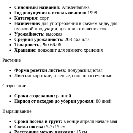
Синонимы названия:
Amsterdamska
Год допущения к использованию:
1998
Категория:
сорт
Назначение:
для употребления в свежем виде, для
пучковой продукции, для приготовления сока
Урожайность:
высокая
Средняя урожайность:
208-463 ц/га
Товарность , %:
66-96
Хранение:
подходит для зимнего хранения
Растение
Форма розетки листьев:
полураскидистая
Листья:
короткие, зеленые, сильнорассеченные
Созревание
Сроки созревания:
ранний
Период от всходов до уборки урожая:
80 дней
Выращивание
Сроки посева в грунт:
в конце апреля-начале мая
Схема посева:
5-7х15 см
Расстояние между рядками:
15 см