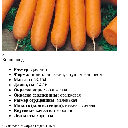
3
Корнеплод
Размер:
средний
Форма:
цилиндрический, с тупым кончиком
Масса, г:
53-154
Длина, см:
14-16
Окраска коры:
оранжевая
Окраска сердцевины:
оранжевая
Размер сердцевины:
маленькая
Мякоть (консистенция):
нежная, сочная
Вкусовые качества:
хорошие
Лежкость:
хорошая
Основные характеристики