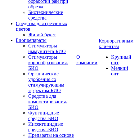
обработки ран при
обрезке
Биотехнические
средства
Средства для срезанных
цветов
Живой букет
Биопрепараты
Корпоративным
Стимуляторы
клиентам
иммунитета-БИО
Стимуляторы
О
Крупный
корнеобразования-
компании
опт
БИО
Мелкий
Органические
опт
удобрения со
стимулирующим
эффектом-БИО
Средства для
компостирования-
БИО
Фунгицидные
средства-БИО
Инсектицидные
средства-БИО
Препараты на основе