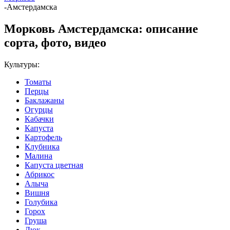
-
Амстердамска
Морковь Амстердамска: описание
сорта, фото, видео
Культуры:
Томаты
Перцы
Баклажаны
Огурцы
Кабачки
Капуста
Картофель
Клубника
Малина
Капуста цветная
Абрикос
Алыча
Вишня
Голубика
Горох
Груша
Дюк