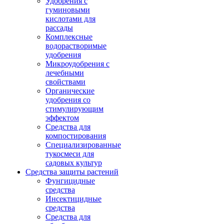
Удобрения с
гуминовыми
кислотами для
рассады
Комплексные
водорастворимые
удобрения
Микроудобрения с
лечебными
свойствами
Органические
удобрения со
стимулирующим
эффектом
Средства для
компостирования
Специализированные
тукосмеси для
садовых культур
Средства защиты растений
Фунгицидные
средства
Инсектицидные
средства
Средства для