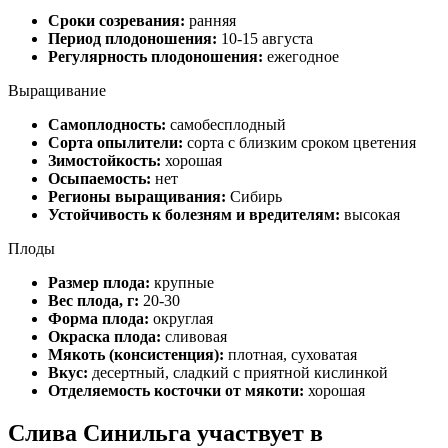
Сроки созревания:
ранняя
Период плодоношения:
10-15 августа
Регулярность плодоношения:
ежегодное
Выращивание
Самоплодность:
самобесплодный
Сорта опылители:
сорта с близким сроком цветения
Зимостойкость:
хорошая
Осыпаемость:
нет
Регионы выращивания:
Сибирь
Устойчивость к болезням и вредителям:
высокая
Плоды
Размер плода:
крупные
Вес плода, г:
20-30
Форма плода:
округлая
Окраска плода:
сливовая
Мякоть (консистенция):
плотная, суховатая
Вкус:
десертный, сладкий с приятной кислинкой
Отделяемость косточки от мякоти:
хорошая
Слива Синильга участвует в