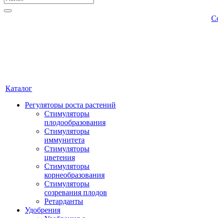
С
Каталог
Регуляторы роста растений
Стимуляторы
плодообразования
Стимуляторы
иммунитета
Стимуляторы
цветения
Стимуляторы
корнеобразования
Стимуляторы
созревания плодов
Ретарданты
Удобрения