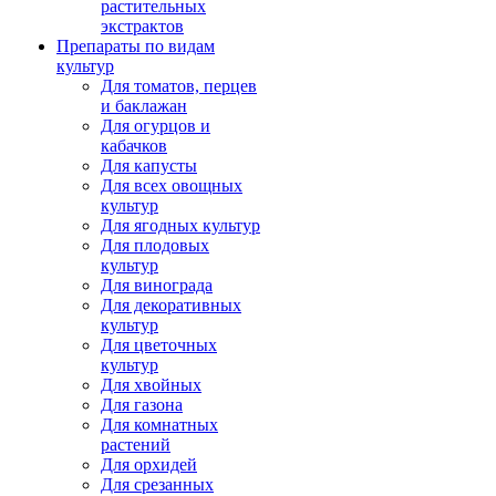
растительных
экстрактов
Препараты по видам
культур
Для томатов, перцев
и баклажан
Для огурцов и
кабачков
Для капусты
Для всех овощных
культур
Для ягодных культур
Для плодовых
культур
Для винограда
Для декоративных
культур
Для цветочных
культур
Для хвойных
Для газона
Для комнатных
растений
Для орхидей
Для срезанных