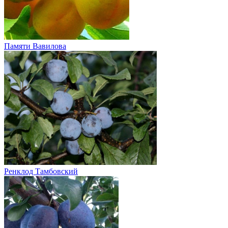
Памяти Вавилова
Ренклод Тамбовский