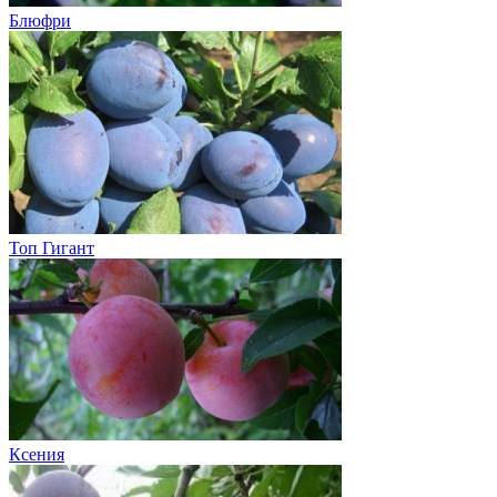
Блюфри
Топ Гигант
Ксения