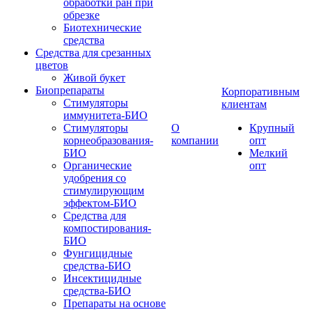
обработки ран при
обрезке
Биотехнические
средства
Средства для срезанных
цветов
Живой букет
Биопрепараты
Корпоративным
Стимуляторы
клиентам
иммунитета-БИО
Стимуляторы
О
Крупный
корнеобразования-
компании
опт
БИО
Мелкий
Органические
опт
удобрения со
стимулирующим
эффектом-БИО
Средства для
компостирования-
БИО
Фунгицидные
средства-БИО
Инсектицидные
средства-БИО
Препараты на основе