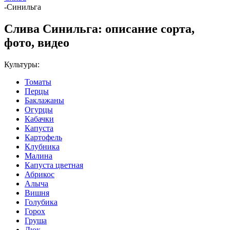
-
Синильга
Слива Синильга: описание сорта,
фото, видео
Культуры:
Томаты
Перцы
Баклажаны
Огурцы
Кабачки
Капуста
Картофель
Клубника
Малина
Капуста цветная
Абрикос
Алыча
Вишня
Голубика
Горох
Груша
Дюк