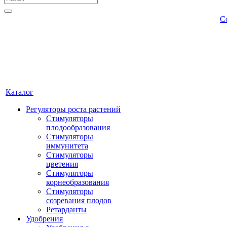
С
Каталог
Регуляторы роста растений
Стимуляторы
плодообразования
Стимуляторы
иммунитета
Стимуляторы
цветения
Стимуляторы
корнеобразования
Стимуляторы
созревания плодов
Ретарданты
Удобрения