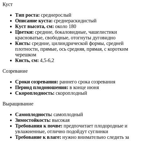
Куст
Тип роста:
среднерослый
Описание куста:
среднераскидистый
Куст высота, см:
около 180
Цветки:
средние, бокаловидные, чашелистики
красноватые, свободные, отогнуты дуговидно
Кисть:
средние, цилиндрической формы, средней
плотности, прямые, ось средняя, прямая, с коротким
черешком
Кисть, см:
4,5-6,2
Созревание
Сроки созревания:
раннего срока созревания
Период плодоношения:
в конце июня
Скороплодность:
скороплодный
Выращивание
Самоплодность:
самоплодный
Зимостойкость:
высокая
Требования к почве:
предпочитает плодородные и
увлажненные, отлично подойдут суглинки
Требование к влаге:
нужно внимательно следить за