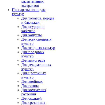
растительных
экстрактов
Препараты по видам
культур
Для томатов, перцев
и баклажан
Для огурцов и
кабачков
Для капусты
Для всех овощных
культур
Для ягодных культур
Для плодовых
культур
Для винограда
Для декоративных
культур
Для цветочных
культур
Для хвойных
Для газона
Для комнатных
растений
Для орхидей
Для срезанных