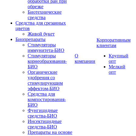
обработки ран при
обрезке
Биотехнические
средства
Средства для срезанных
цветов
Живой букет
Биопрепараты
Корпоративным
Стимуляторы
клиентам
иммунитета-БИО
Стимуляторы
О
Крупный
корнеобразования-
компании
опт
БИО
Мелкий
Органические
опт
удобрения со
стимулирующим
эффектом-БИО
Средства для
компостирования-
БИО
Фунгицидные
средства-БИО
Инсектицидные
средства-БИО
Препараты на основе