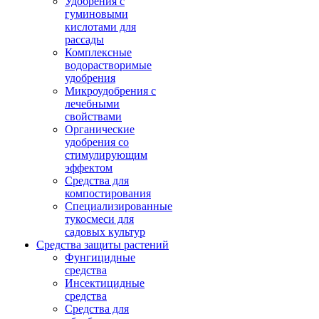
Удобрения с
гуминовыми
кислотами для
рассады
Комплексные
водорастворимые
удобрения
Микроудобрения с
лечебными
свойствами
Органические
удобрения со
стимулирующим
эффектом
Средства для
компостирования
Специализированные
тукосмеси для
садовых культур
Средства защиты растений
Фунгицидные
средства
Инсектицидные
средства
Средства для