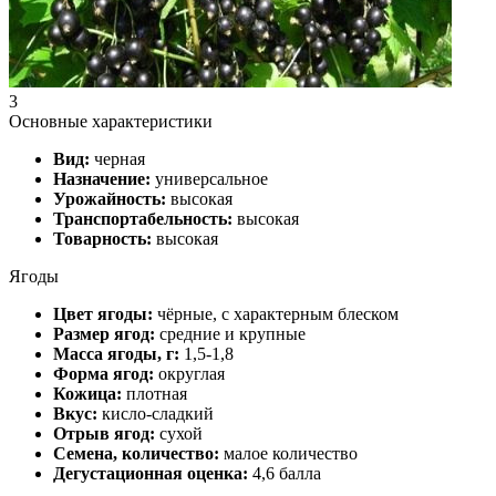
3
Основные характеристики
Вид:
черная
Назначение:
универсальное
Урожайность:
высокая
Транспортабельность:
высокая
Товарность:
высокая
Ягоды
Цвет ягоды:
чёрные, с характерным блеском
Размер ягод:
средние и крупные
Масса ягоды, г:
1,5-1,8
Форма ягод:
округлая
Кожица:
плотная
Вкус:
кисло-сладкий
Отрыв ягод:
сухой
Семена, количество:
малое количество
Дегустационная оценка:
4,6 балла