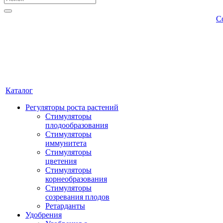
С
Каталог
Регуляторы роста растений
Стимуляторы
плодообразования
Стимуляторы
иммунитета
Стимуляторы
цветения
Стимуляторы
корнеобразования
Стимуляторы
созревания плодов
Ретарданты
Удобрения