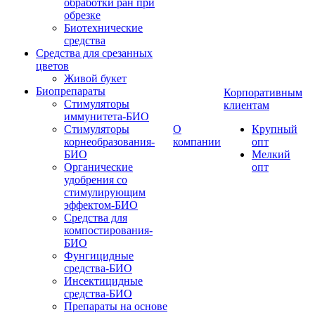
обработки ран при
обрезке
Биотехнические
средства
Средства для срезанных
цветов
Живой букет
Биопрепараты
Корпоративным
Стимуляторы
клиентам
иммунитета-БИО
Стимуляторы
О
Крупный
корнеобразования-
компании
опт
БИО
Мелкий
Органические
опт
удобрения со
стимулирующим
эффектом-БИО
Средства для
компостирования-
БИО
Фунгицидные
средства-БИО
Инсектицидные
средства-БИО
Препараты на основе