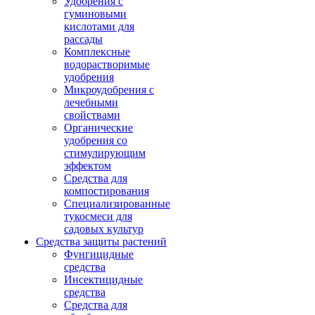
Удобрения с
гуминовыми
кислотами для
рассады
Комплексные
водорастворимые
удобрения
Микроудобрения с
лечебными
свойствами
Органические
удобрения со
стимулирующим
эффектом
Средства для
компостирования
Специализированные
тукосмеси для
садовых культур
Средства защиты растений
Фунгицидные
средства
Инсектицидные
средства
Средства для