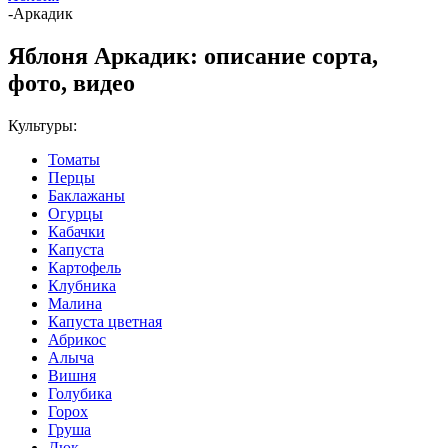
-
Аркадик
Яблоня Аркадик: описание сорта,
фото, видео
Культуры:
Томаты
Перцы
Баклажаны
Огурцы
Кабачки
Капуста
Картофель
Клубника
Малина
Капуста цветная
Абрикос
Алыча
Вишня
Голубика
Горох
Груша
Дюк