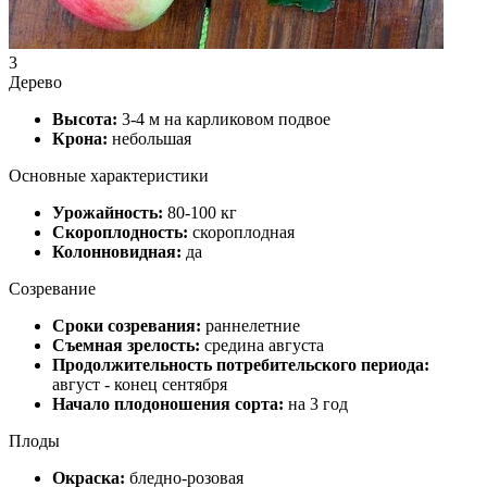
3
Дерево
Высота:
3-4 м на карликовом подвое
Крона:
небольшая
Основные характеристики
Урожайность:
80-100 кг
Скороплодность:
скороплодная
Колонновидная:
да
Созревание
Сроки созревания:
раннелетние
Съемная зрелость:
средина августа
Продолжительность потребительского перио­да:
август - конец сентября
Начало плодоношения сорта:
на 3 год
Плоды
Окраска:
бледно-розовая