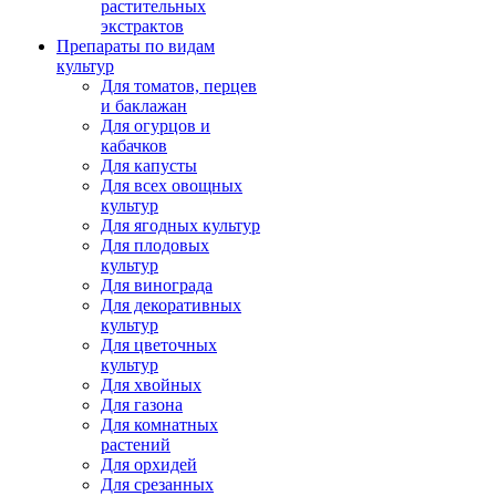
растительных
экстрактов
Препараты по видам
культур
Для томатов, перцев
и баклажан
Для огурцов и
кабачков
Для капусты
Для всех овощных
культур
Для ягодных культур
Для плодовых
культур
Для винограда
Для декоративных
культур
Для цветочных
культур
Для хвойных
Для газона
Для комнатных
растений
Для орхидей
Для срезанных