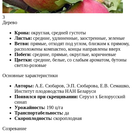
3
Дерево
Крона:
округлая, средней густоты
Листья:
средние, удлиненные, заостренные, зеленые
Ветви:
прямые, отходят под углом, близким к прямому,
расположены компактно, концы направлены вверх
Побеги:
средние, прямые, округлые, коричневые
Цветки:
средние, белые, со слабым ароматом, бутоны
светло-розовые
Основные характеристики
Авторы:
А.Е. Сюбаров, Э.П. Сюбарова, Е.В. Семашко,
Институт плодоводства НАН Беларуси
Появился при скрещивании:
Серуэл x Белорусский
синап
Урожайность:
190 ц/га
Транспортабельность:
да
Скороплодность:
скороплодная
Созревание