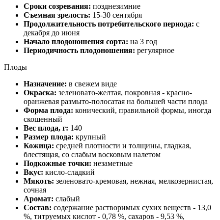
Сроки созревания:
позднезимние
Съемная зрелость:
15-30 сентября
Продолжительность потребительского перио­да:
с
декабря до июня
Начало плодоношения сорта:
на 3 год
Периодичность плодоношения:
регулярное
Плоды
Назначение:
в свежем виде
Окраска:
зеленовато-желтая, покровная - красно-
оранжевая размыто-полосатая на большей части плода
Форма плода:
конический, правильной формы, иногда
скошенный
Вес плода, г:
140
Размер плода:
крупный
Кожица:
средней плотности и толщины, гладкая,
блестящая, со слабым восковым налетом
Подкожные точки:
незаметные
Вкус:
кисло-сладкий
Мякоть:
зеленовато-кремовая, нежная, мелкозернистая,
сочная
Аромат:
слабый
Состав:
содержание растворимых сухих веществ - 13,0
%, титруемых кислот - 0,78 %, сахаров - 9,53 %,