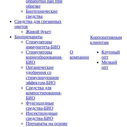
обработки ран при
обрезке
Биотехнические
средства
Средства для срезанных
цветов
Живой букет
Биопрепараты
Корпоративным
Стимуляторы
клиентам
иммунитета-БИО
Стимуляторы
О
Крупный
корнеобразования-
компании
опт
БИО
Мелкий
Органические
опт
удобрения со
стимулирующим
эффектом-БИО
Средства для
компостирования-
БИО
Фунгицидные
средства-БИО
Инсектицидные
средства-БИО
Препараты на основе