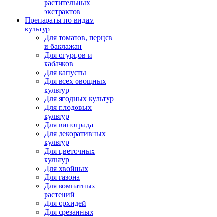
растительных
экстрактов
Препараты по видам
культур
Для томатов, перцев
и баклажан
Для огурцов и
кабачков
Для капусты
Для всех овощных
культур
Для ягодных культур
Для плодовых
культур
Для винограда
Для декоративных
культур
Для цветочных
культур
Для хвойных
Для газона
Для комнатных
растений
Для орхидей
Для срезанных