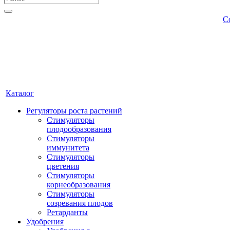
С
Каталог
Регуляторы роста растений
Стимуляторы
плодообразования
Стимуляторы
иммунитета
Стимуляторы
цветения
Стимуляторы
корнеобразования
Стимуляторы
созревания плодов
Ретарданты
Удобрения