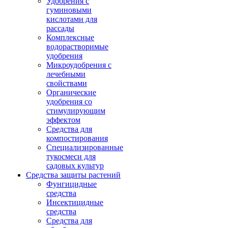
Удобрения с
гуминовыми
кислотами для
рассады
Комплексные
водорастворимые
удобрения
Микроудобрения с
лечебными
свойствами
Органические
удобрения со
стимулирующим
эффектом
Средства для
компостирования
Специализированные
тукосмеси для
садовых культур
Средства защиты растений
Фунгицидные
средства
Инсектицидные
средства
Средства для