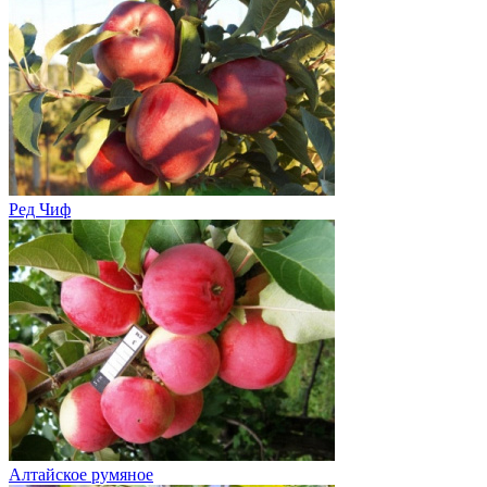
Ред Чиф
Алтайское румяное