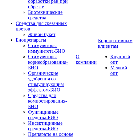
обработки ран при
обрезке
Биотехнические
средства
Средства для срезанных
цветов
Живой букет
Биопрепараты
Корпоративным
Стимуляторы
клиентам
иммунитета-БИО
Стимуляторы
О
Крупный
корнеобразования-
компании
опт
БИО
Мелкий
Органические
опт
удобрения со
стимулирующим
эффектом-БИО
Средства для
компостирования-
БИО
Фунгицидные
средства-БИО
Инсектицидные
средства-БИО
Препараты на основе