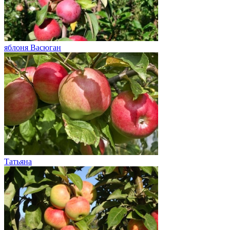
яблоня Васюган
Татьяна