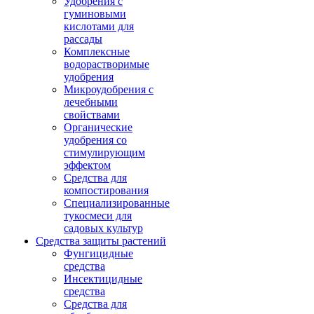
Удобрения с
гуминовыми
кислотами для
рассады
Комплексные
водорастворимые
удобрения
Микроудобрения с
лечебными
свойствами
Органические
удобрения со
стимулирующим
эффектом
Средства для
компостирования
Специализированные
тукосмеси для
садовых культур
Средства защиты растений
Фунгицидные
средства
Инсектицидные
средства
Средства для