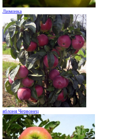
Лимонка
яблоня Червонец