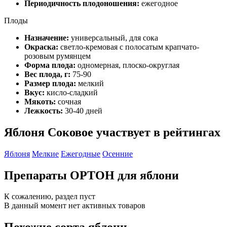
Периодичность плодоношения:
ежегодное
Плоды
Назначение:
универсальный, для сока
Окраска:
светло-кремовая с полосатым крапчато-
розовым румянцем
Форма плода:
одномерная, плоско-округлая
Вес плода, г:
75-90
Размер плода:
мелкий
Вкус:
кисло-сладкий
Мякоть:
сочная
Лежкость:
30-40 дней
Яблоня Соковое участвует в рейтингах
Яблоня
Мелкие
Ежегодные
Осенние
Препараты ОРТОН для яблони
К сожалению, раздел пуст
В данный момент нет активных товаров