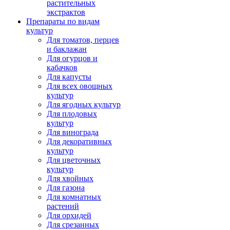
растительных
экстрактов
Препараты по видам
культур
Для томатов, перцев
и баклажан
Для огурцов и
кабачков
Для капусты
Для всех овощных
культур
Для ягодных культур
Для плодовых
культур
Для винограда
Для декоративных
культур
Для цветочных
культур
Для хвойных
Для газона
Для комнатных
растений
Для орхидей
Для срезанных