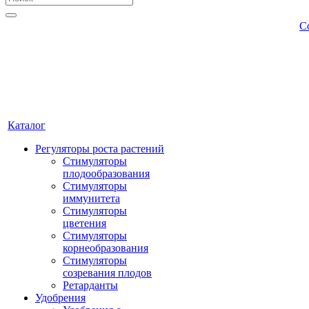
С
Каталог
Регуляторы роста растений
Стимуляторы
плодообразования
Стимуляторы
иммунитета
Стимуляторы
цветения
Стимуляторы
корнеобразования
Стимуляторы
созревания плодов
Ретарданты
Удобрения