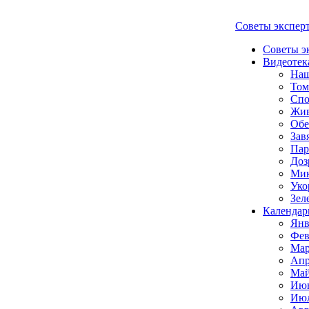
Советы экспер
Советы э
Видеотек
Наш
Том
Спо
Жи
Обе
Зав
Пар
Доз
Мик
Уко
Зел
Календар
Янв
Фев
Мар
Апр
Май
Июн
Июл