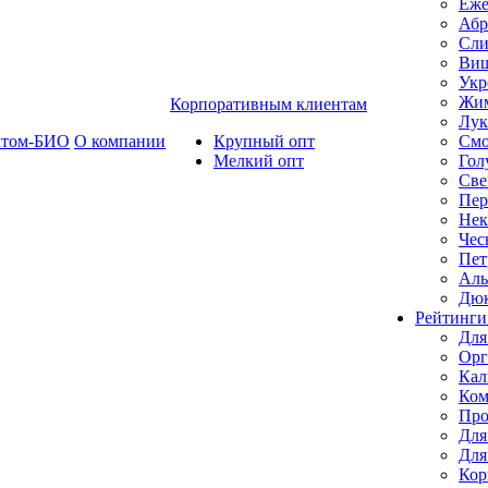
Еже
Абр
Сли
Ви
Укр
Жим
Корпоративным клиентам
Лук
ктом-БИО
О компании
Крупный опт
Смо
Мелкий опт
Гол
Све
Пер
Нек
Чес
Пет
Ал
Дю
Рейтинги
Для
Орг
Кал
Ком
Про
Для
Для
Кор