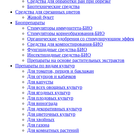
Средства для обработки ран при обрезке
Биотехнические средства
Средства для срезанных цветов
Живой букет
Биопрепараты
Стимуляторы иммунитета-БИО
Стимуляторы корнеобразования-БИО
Органические удобрения со стимулирующим эффе
Средства для компостирования-БИО
Фунгицидные средства-БИО
Инсектицидные средства-БИО
Препараты на основе растительных экстрактов
Препараты по видам культур
Для томатов, перцев и баклажан
Для огурцов и кабачков
Для капусты
Для всех овощных культур
Для ягодных культур
Для плодовых культур
Для винограда
Для декоративных культур
Для цветочных культур
Для хвойных
Для газона
Для комнатных растений