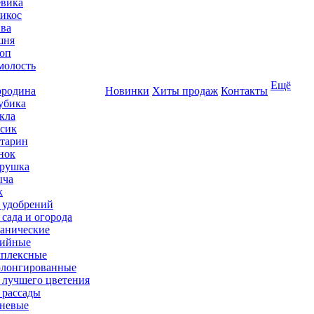
вика
икос
ва
шня
оп
олость
Ещё
родина
Новинки
Хиты продаж
Контакты
убика
кла
сик
тарин
нок
рушка
ыча
к
 удобрений
 сада и огорода
анические
ийные
плексные
лонгированные
 лучшего цветения
 рассады
невые