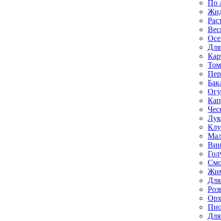
По 
Жи
Рас
Вес
Осе
Для
Кар
Том
Пе
Бак
Ог
Кап
Чес
Лук
Клу
Мал
Вин
Гол
Смо
Жим
Для
Роз
Орх
Пи
Для