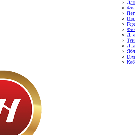
Для
Фиа
Пет
Гор
Гер
Фик
Для
Туи
Для
Ябл
Гру
Каб