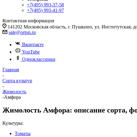
+7(495) 993-37-58
+7(495) 993-41-97
Контактная информация
141202 Московская область, г. Пушкино, ул. Институтская, д
sale@orton.ru
Вконтакте
YouTube
Одноклассники
Главная
-
Сорта культур
-
Жимолость
-
Амфора
Жимолость Амфора: описание сорта, фо
Культуры:
Томаты