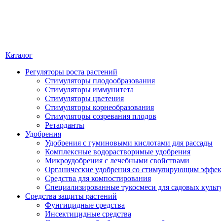
Каталог
Регуляторы роста растений
Стимуляторы плодообразования
Стимуляторы иммунитета
Стимуляторы цветения
Стимуляторы корнеобразования
Стимуляторы созревания плодов
Ретарданты
Удобрения
Удобрения с гуминовыми кислотами для рассады
Комплексные водорастворимые удобрения
Микроудобрения с лечебными свойствами
Органические удобрения со стимулирующим эффе
Средства для компостирования
Специализированные тукосмеси для садовых культ
Средства защиты растений
Фунгицидные средства
Инсектицидные средства