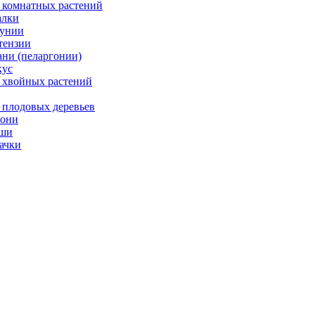
 комнатных растений
лки
унии
тензии
ани (пеларгонии)
ус
 хвойных растений
 плодовых деревьев
они
ши
ачки