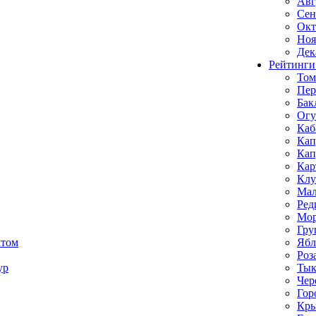
Авг
Сен
Окт
Ноя
Дек
Рейтинги
Том
Пе
Бак
Ог
Каб
Кап
Кап
Кар
Клу
Мал
Ред
Мор
Гру
ктом
Ябл
Роз
ур
Тык
Чер
Гор
Кр