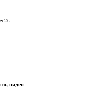
ом 15 а
то, видео