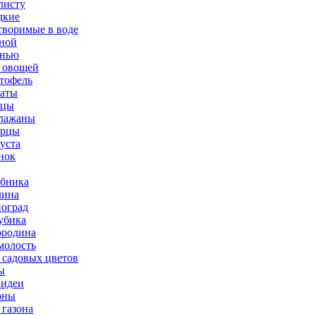
листу
дкие
творимые в воде
ной
нью
 овощей
тофель
аты
рцы
лажаны
урцы
уста
нок
бника
ина
оград
убика
родина
олость
 садовых цветов
ы
идеи
оны
 газона