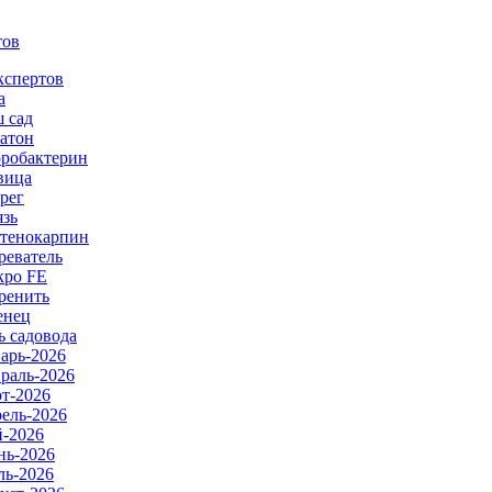
тов
кспертов
а
 сад
атон
робактерин
вица
рег
язь
тенокарпин
реватель
ро FE
ренить
енец
ь садовода
арь-2026
раль-2026
т-2026
ель-2026
-2026
ь-2026
ь-2026