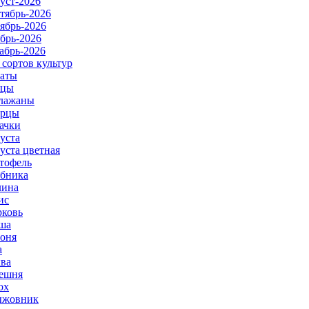
уст-2026
тябрь-2026
ябрь-2026
брь-2026
абрь-2026
 сортов культур
аты
рцы
лажаны
урцы
ачки
уста
уста цветная
тофель
бника
ина
ис
ковь
ша
оня
а
ва
ешня
ох
ыжовник