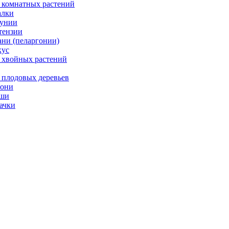
 комнатных растений
лки
унии
тензии
ани (пеларгонии)
ус
 хвойных растений
 плодовых деревьев
они
ши
ачки