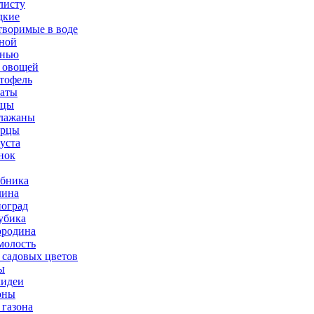
листу
дкие
творимые в воде
ной
нью
 овощей
тофель
аты
рцы
лажаны
урцы
уста
нок
бника
ина
оград
убика
родина
олость
 садовых цветов
ы
идеи
оны
 газона