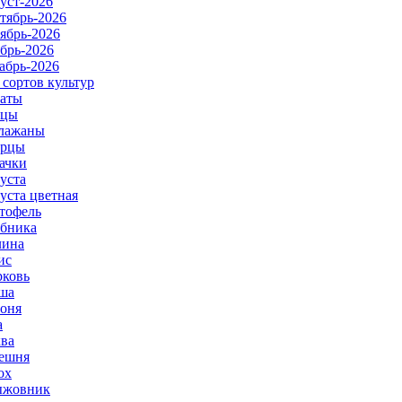
уст-2026
тябрь-2026
ябрь-2026
брь-2026
абрь-2026
 сортов культур
аты
рцы
лажаны
урцы
ачки
уста
уста цветная
тофель
бника
ина
ис
ковь
ша
оня
а
ва
ешня
ох
ыжовник