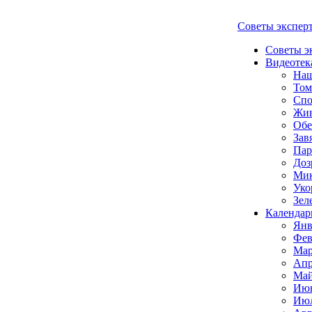
Советы экспер
Советы э
Видеотек
Наш
Том
Спо
Жи
Обе
Зав
Пар
Доз
Мик
Уко
Зел
Календар
Янв
Фев
Мар
Апр
Май
Июн
Июл