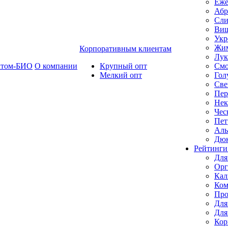
Еже
Абр
Сли
Ви
Укр
Жим
Корпоративным клиентам
Лук
ктом-БИО
О компании
Крупный опт
Смо
Мелкий опт
Гол
Све
Пер
Нек
Чес
Пет
Ал
Дю
Рейтинги
Для
Орг
Кал
Ком
Про
Для
Для
Кор