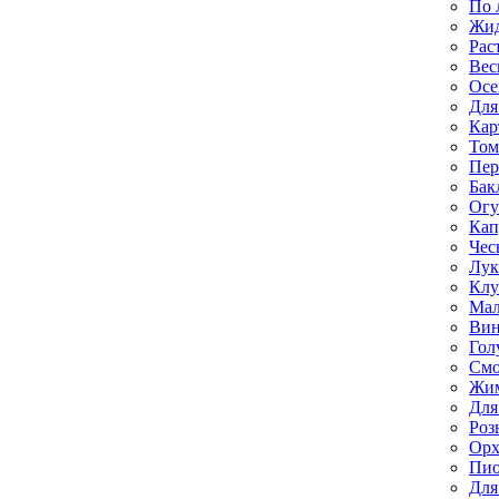
По 
Жи
Рас
Вес
Осе
Для
Кар
Том
Пе
Бак
Ог
Кап
Чес
Лук
Клу
Мал
Вин
Гол
Смо
Жим
Для
Роз
Орх
Пи
Для