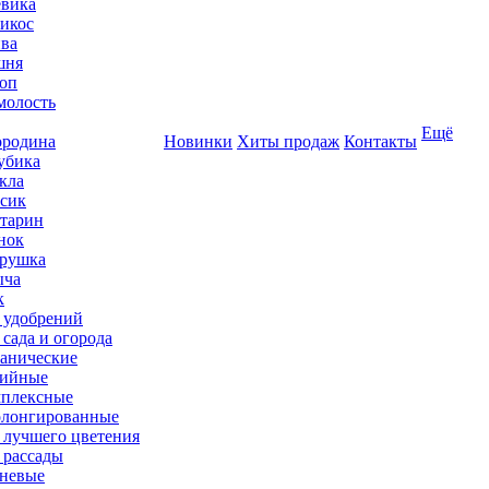
вика
икос
ва
шня
оп
олость
Ещё
родина
Новинки
Хиты продаж
Контакты
убика
кла
сик
тарин
нок
рушка
ыча
к
 удобрений
 сада и огорода
анические
ийные
плексные
лонгированные
 лучшего цветения
 рассады
невые