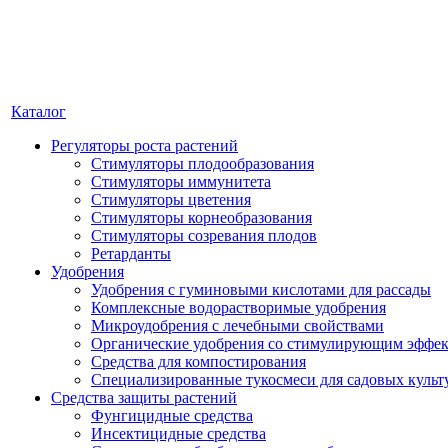
Каталог
Регуляторы роста растений
Стимуляторы плодообразования
Стимуляторы иммунитета
Стимуляторы цветения
Стимуляторы корнеобразования
Стимуляторы созревания плодов
Ретарданты
Удобрения
Удобрения с гуминовыми кислотами для рассады
Комплексные водорастворимые удобрения
Микроудобрения с лечебными свойствами
Органические удобрения со стимулирующим эффе
Средства для компостирования
Специализированные тукосмеси для садовых культ
Средства защиты растений
Фунгицидные средства
Инсектицидные средства