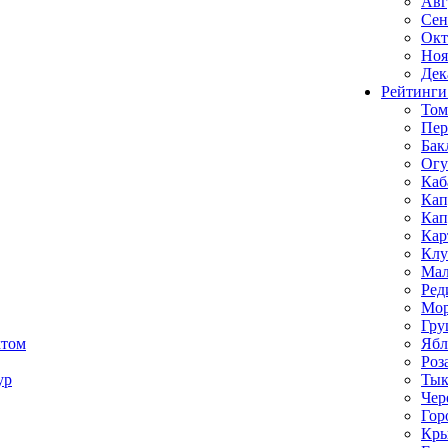
Авг
Сен
Окт
Ноя
Дек
Рейтинги
Том
Пе
Бак
Ог
Каб
Кап
Кап
Кар
Клу
Мал
Ред
Мор
Гру
ктом
Ябл
Роз
ур
Тык
Чер
Гор
Кр