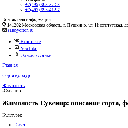
+7(495) 993-37-58
+7(495) 993-41-97
Контактная информация
141202 Московская область, г. Пушкино, ул. Институтская, д
sale@orton.ru
Вконтакте
YouTube
Одноклассники
Главная
-
Сорта культур
-
Жимолость
-
Сувенир
Жимолость Сувенир: описание сорта, фо
Культуры:
Томаты