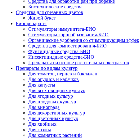
Средства для обработки ран при обрезке
Биотехнические средства
Средства для срезанных цветов
Живой букет
Биопрепараты
Стимуляторы иммунитета-БИО
Стимуляторы корнеобразования-БИО
Органические удобрения со стимулирующим эффе
Средства для компостирования-БИО
Фунгицидные средства-БИО
Инсектицидные средства-БИО
Препараты на основе растительных экстрактов
Препараты по видам культур
Для томатов, перцев и баклажан
Для огурцов и кабачков
Для капусты
Для всех овощных культур
Для ягодных культур
Для плодовых культур
Для винограда
Для декоративных культур
Для цветочных культур
Для хвойных
Для газона
Для комнатных растений