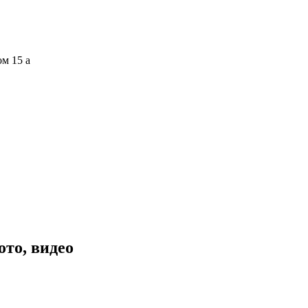
ом 15 а
то, видео