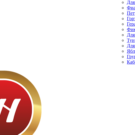
Для
Фиа
Пет
Гор
Гер
Фик
Для
Туи
Для
Ябл
Гру
Каб