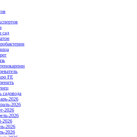
тов
кспертов
а
 сад
атон
робактерин
вица
рег
язь
тенокарпин
реватель
ро FE
ренить
енец
ь садовода
арь-2026
раль-2026
т-2026
ель-2026
-2026
ь-2026
ь-2026