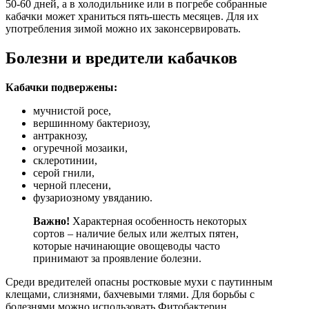
50-60 дней, а в холодильнике или в погребе собранные
кабачки может храниться пять-шесть месяцев. Для их
употребления зимой можно их законсервировать.
Болезни и вредители кабачков
Кабачки подвержены:
мучнистой росе,
вершинному бактериозу,
антракнозу,
огуречной мозаики,
склеротинии,
серой гнили,
черной плесени,
фузариозному увяданию.
Важно!
Характерная особенность некоторых
сортов – наличие белых или желтых пятен,
которые начинающие овощеводы часто
принимают за проявление болезни.
Среди вредителей опасны ростковые мухи с паутинным
клещами, слизнями, бахчевыми тлями. Для борьбы с
болезнями можно использовать Фитобактерин.