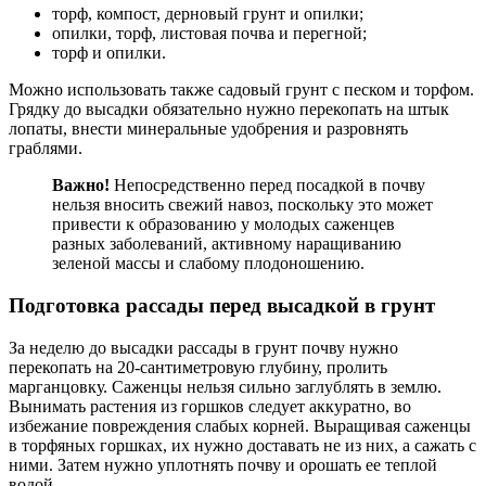
торф, компост, дерновый грунт и опилки;
опилки, торф, листовая почва и перегной;
торф и опилки.
Можно использовать также садовый грунт с песком и торфом.
Грядку до высадки обязательно нужно перекопать на штык
лопаты, внести минеральные удобрения и разровнять
граблями.
Важно!
Непосредственно перед посадкой в почву
нельзя вносить свежий навоз, поскольку это может
привести к образованию у молодых саженцев
разных заболеваний, активному наращиванию
зеленой массы и слабому плодоношению.
Подготовка рассады перед высадкой в грунт
За неделю до высадки рассады в грунт почву нужно
перекопать на 20-сантиметровую глубину, пролить
марганцовку. Саженцы нельзя сильно заглублять в землю.
Вынимать растения из горшков следует аккуратно, во
избежание повреждения слабых корней. Выращивая саженцы
в торфяных горшках, их нужно доставать не из них, а сажать с
ними. Затем нужно уплотнять почву и орошать ее теплой
водой.