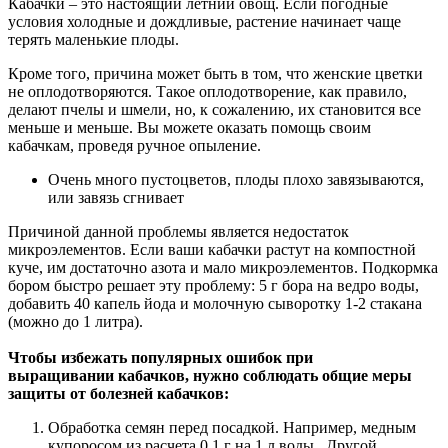
Кабачки – это настоящий летний овощ. Если погодные
условия холодные и дождливые, растение начинает чаще
терять маленькие плоды.
Кроме того, причина может быть в том, что женские цветки
не оплодотворяются. Такое оплодотворение, как правило,
делают пчелы и шмели, но, к сожалению, их становится все
меньше и меньше. Вы можете оказать помощь своим
кабачкам, проведя ручное опыление.
Очень много пустоцветов, плоды плохо завязываются,
или завязь сгнивает
Причиной данной проблемы является недостаток
микроэлементов. Если ваши кабачки растут на компостной
куче, им достаточно азота и мало микроэлементов. Подкормка
бором быстро решает эту проблему: 5 г бора на ведро воды,
добавить 40 капель йода и молочную сыворотку 1-2 стакана
(можно до 1 литра).
Чтобы избежать популярных ошибок при
выращивании кабачков, нужно соблюдать общие меры
защиты от болезней кабачков:
Обработка семян перед посадкой. Например, медным
купоросом из расчета 0,1 г на 1 л воды. Другой