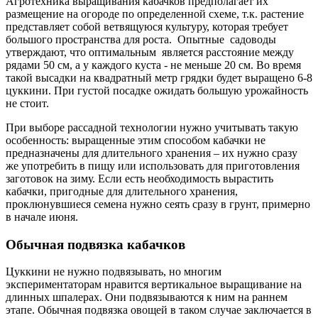
Агротехника выращивания кабачков предполагает их
размещение на огороде по определенной схеме, т.к. растение
представляет собой ветвящуюся культуру, которая требует
большого пространства для роста. Опытные садоводы
утверждают, что оптимальным является расстояние между
рядами 50 см, а у каждого куста - не меньше 20 см. Во время
такой высадки на квадратный метр грядки будет выращено 6-8
цуккини. При густой посадке ожидать большую урожайность
не стоит.
При выборе рассадной технологии нужно учитывать такую
особенность: выращенные этим способом кабачки не
предназначены для длительного хранения – их нужно сразу
же употребить в пищу или использовать для приготовления
заготовок на зиму. Если есть необходимость вырастить
кабачки, пригодные для длительного хранения,
проклюнувшиеся семена нужно сеять сразу в грунт, примерно
в начале июня.
Обычная подвязка кабачков
Цуккини не нужно подвязывать, но многим
экспериментаторам нравится вертикальное выращивание на
длинных шпалерах. Они подвязываются к ним на раннем
этапе. Обычная подвязка овощей в таком случае заключается в