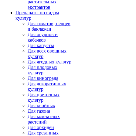
растительных
экстрактов
Препараты по видам
культур
Для томатов, перцев
и баклажан
Для огурцов и
кабачков
Для капусты
Для всех овощных
культур
Для ягодных культур
Для плодовых
культур
Для винограда
Для декоративных
культур
Для цветочных
культур
Для хвойных
Для газона
Для комнатных
растений
Для орхидей
Для срезанных