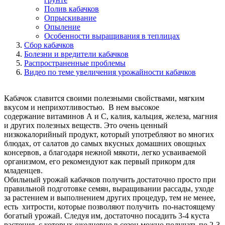
Полив кабачков
Опрыскивание
Опыление
Особенности выращивания в теплицах
Сбор кабачков
Болезни и вредители кабачков
Распространенные проблемы
Видео по теме увеличения урожайности кабачков
Кабачок славится своими полезными свойствами, мягким
вкусом и неприхотливостью. В нем высокое
содержание витаминов А и С, калия, кальция, железа, магния
и других полезных веществ. Это очень ценный
низкокалорийный продукт, который употребляют во многих
блюдах, от салатов до самых вкусных домашних овощных
консервов, а благодаря нежной мякоти, легко усваиваемой
организмом, его рекомендуют как первый прикорм для
младенцев.
Обильный урожай кабачков получить достаточно просто при
правильной подготовке семян, выращивании рассады, уходе
за растением и выполнением других процедур, тем не менее,
есть хитрости, которые позволяют получить по-настоящему
богатый урожай. Следуя им, достаточно посадить 3-4 куста
растения, с которых ежедневно в сезон можно получать по 2-3