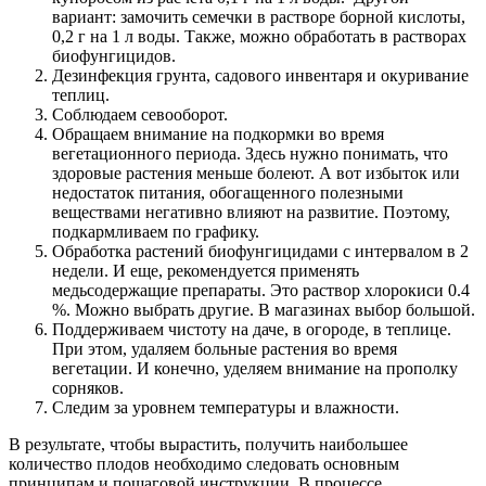
вариант: замочить семечки в растворе борной кислоты,
0,2 г на 1 л воды. Также, можно обработать в растворах
биофунгицидов.
Дезинфекция грунта, садового инвентаря и окуривание
теплиц.
Соблюдаем севооборот.
Обращаем внимание на подкормки во время
вегетационного периода. Здесь нужно понимать, что
здоровые растения меньше болеют. А вот избыток или
недостаток питания, обогащенного полезными
веществами негативно влияют на развитие. Поэтому,
подкармливаем по графику.
Обработка растений биофунгицидами с интервалом в 2
недели. И еще, рекомендуется применять
медьсодержащие препараты. Это раствор хлорокиси 0.4
%. Можно выбрать другие. В магазинах выбор большой.
Поддерживаем чистоту на даче, в огороде, в теплице.
При этом, удаляем больные растения во время
вегетации. И конечно, уделяем внимание на прополку
сорняков.
Следим за уровнем температуры и влажности.
В результате, чтобы вырастить, получить наибольшее
количество плодов необходимо следовать основным
принципам и пошаговой инструкции. В процессе