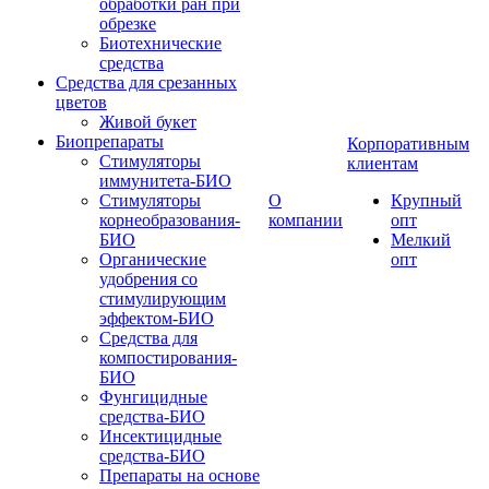
обработки ран при
обрезке
Биотехнические
средства
Средства для срезанных
цветов
Живой букет
Биопрепараты
Корпоративным
Стимуляторы
клиентам
иммунитета-БИО
Стимуляторы
О
Крупный
корнеобразования-
компании
опт
БИО
Мелкий
Органические
опт
удобрения со
стимулирующим
эффектом-БИО
Средства для
компостирования-
БИО
Фунгицидные
средства-БИО
Инсектицидные
средства-БИО
Препараты на основе