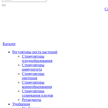
С
Каталог
Регуляторы роста растений
Стимуляторы
плодообразования
Стимуляторы
иммунитета
Стимуляторы
цветения
Стимуляторы
корнеобразования
Стимуляторы
созревания плодов
Ретарданты
Удобрения