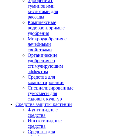
Удобрения с
гуминовыми
кислотами для
рассады
Комплексные
водорастворимые
удобрения
Микроудобрения с
лечебными
свойствами
Органические
удобрения со
стимулирующим
эффектом
Средства для
компостирования
Специализированные
тукосмеси для
садовых культур
Средства защиты растений
Фунгицидные
средства
Инсектицидные
средства
Средства для