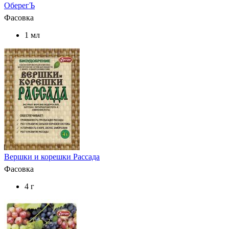
ОберегЪ
Фасовка
1 мл
Вершки и корешки Рассада
Фасовка
4 г