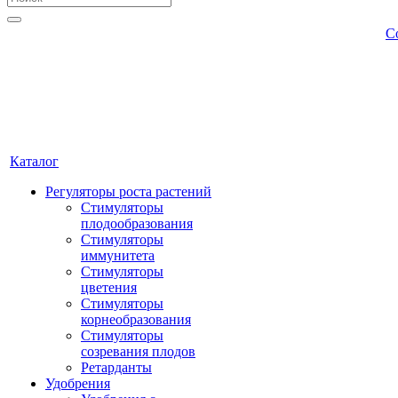
С
Каталог
Регуляторы роста растений
Стимуляторы
плодообразования
Стимуляторы
иммунитета
Стимуляторы
цветения
Стимуляторы
корнеобразования
Стимуляторы
созревания плодов
Ретарданты
Удобрения