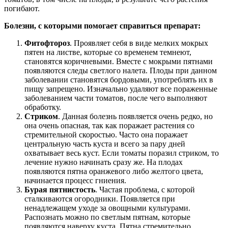
погибают.
Болезни, с которыми помогает справиться препарат:
Фитофтороз
. Проявляет себя в виде мелких мокрых
пятен на листве, которые со временем темнеют,
становятся коричневыми. Вместе с мокрыми пятнами
появляются следы светлого налета. Плоды при данном
заболевании становятся бордовыми, употреблять их в
пищу запрещено. Изначально удаляют все пораженные
заболеванием части томатов, после чего выполняют
обработку.
Стриком
. Данная болезнь появляется очень редко, но
она очень опасная, так как поражает растения со
стремительной скоростью. Часто она поражает
центральную часть куста и всего за пару дней
охватывает весь куст. Если томаты поразил стриком, то
лечение нужно начинать сразу же. На плодах
появляются пятна оранжевого либо желтого цвета,
начинается процесс гниения.
Бурая пятнистость
. Частая проблема, с которой
сталкиваются огородники. Появляется при
ненадлежащем уходе за овощными культурами.
Распознать можно по светлым пятнам, которые
появляются наверху куста. Пятна стремительно