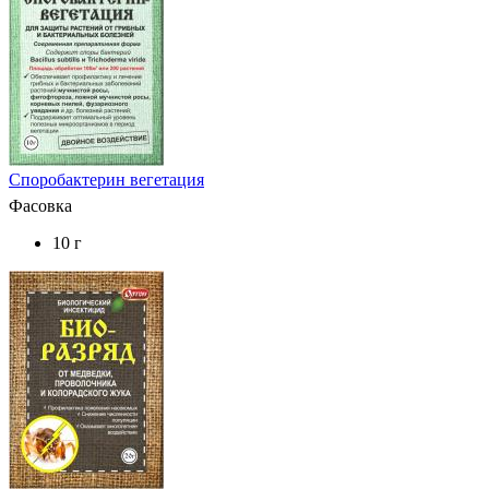
Споробактерин вегетация
Фасовка
10 г