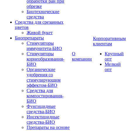
обработки ран при
обрезке
Биотехнические
средства
Средства для срезанных
цветов
Живой букет
Биопрепараты
Корпоративным
Стимуляторы
клиентам
иммунитета-БИО
Стимуляторы
О
Крупный
корнеобразования-
компании
опт
БИО
Мелкий
Органические
опт
удобрения со
стимулирующим
эффектом-БИО
Средства для
компостирования-
БИО
Фунгицидные
средства-БИО
Инсектицидные
средства-БИО
Препараты на основе