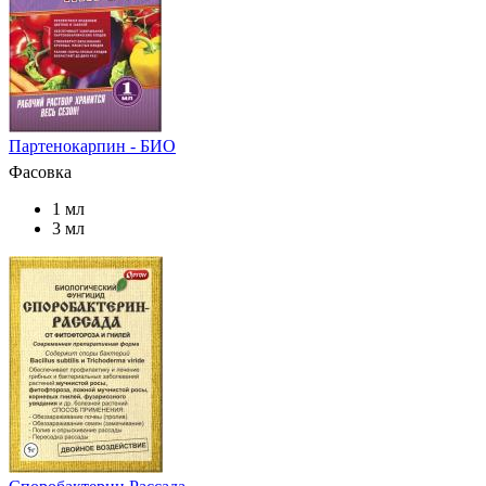
Партенокарпин - БИО
Фасовка
1 мл
3 мл