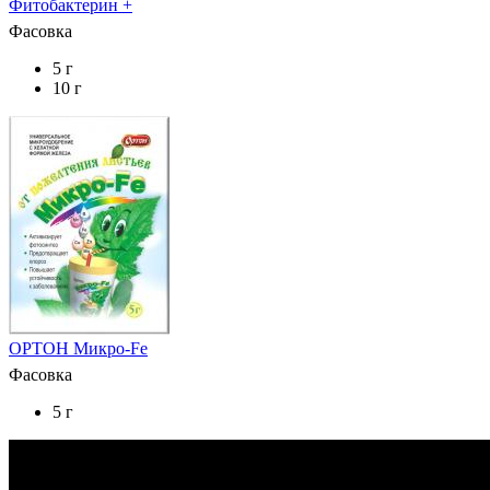
Фитобактерин +
Фасовка
5 г
10 г
ОРТОН Микро-Fe
Фасовка
5 г