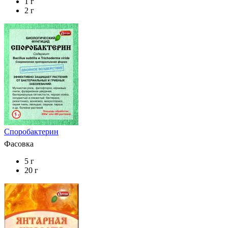
1 г
2 г
Споробактерин
Фасовка
5 г
20 г