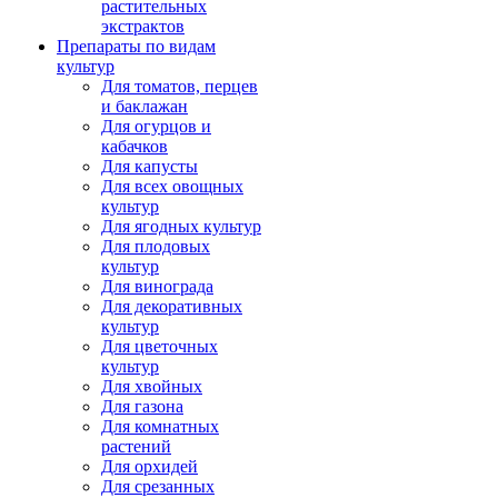
растительных
экстрактов
Препараты по видам
культур
Для томатов, перцев
и баклажан
Для огурцов и
кабачков
Для капусты
Для всех овощных
культур
Для ягодных культур
Для плодовых
культур
Для винограда
Для декоративных
культур
Для цветочных
культур
Для хвойных
Для газона
Для комнатных
растений
Для орхидей
Для срезанных