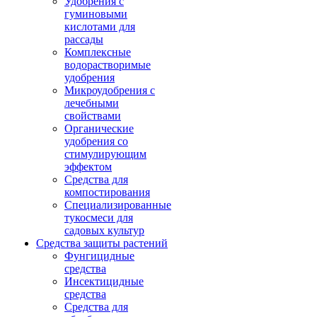
Удобрения с
гуминовыми
кислотами для
рассады
Комплексные
водорастворимые
удобрения
Микроудобрения с
лечебными
свойствами
Органические
удобрения со
стимулирующим
эффектом
Средства для
компостирования
Специализированные
тукосмеси для
садовых культур
Средства защиты растений
Фунгицидные
средства
Инсектицидные
средства
Средства для