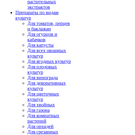
растительных
экстрактов
Препараты по видам
культур
Для томатов, перцев
и баклажан
Для огурцов и
кабачков
Для капусты
Для всех овощных
культур
Для ягодных культур
Для плодовых
культур
Для винограда
Для декоративных
культур
Для цветочных
культур
Для хвойных
Для газона
Для комнатных
растений
Для орхидей
Для срезанных