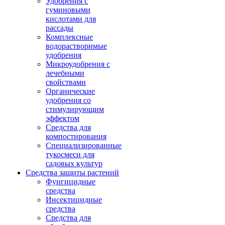
Удобрения с
гуминовыми
кислотами для
рассады
Комплексные
водорастворимые
удобрения
Микроудобрения с
лечебными
свойствами
Органические
удобрения со
стимулирующим
эффектом
Средства для
компостирования
Специализированные
тукосмеси для
садовых культур
Средства защиты растений
Фунгицидные
средства
Инсектицидные
средства
Средства для