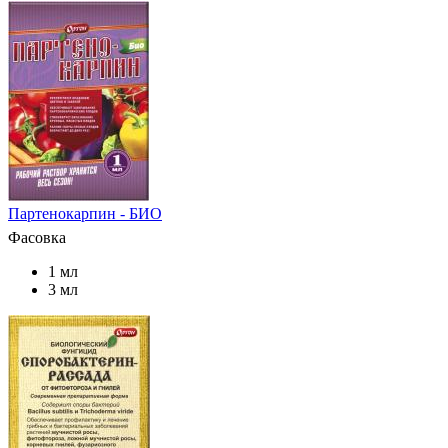
Партенокарпин - БИО
Фасовка
1 мл
3 мл