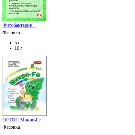
Фитобактерин +
Фасовка
5 г
10 г
ОРТОН Микро-Fe
Фасовка