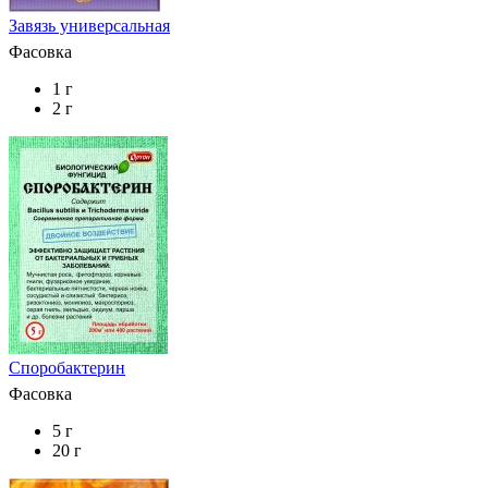
Завязь универсальная
Фасовка
1 г
2 г
Споробактерин
Фасовка
5 г
20 г