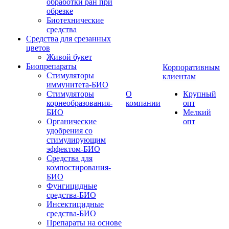
обработки ран при
обрезке
Биотехнические
средства
Средства для срезанных
цветов
Живой букет
Биопрепараты
Корпоративным
Стимуляторы
клиентам
иммунитета-БИО
Стимуляторы
О
Крупный
корнеобразования-
компании
опт
БИО
Мелкий
Органические
опт
удобрения со
стимулирующим
эффектом-БИО
Средства для
компостирования-
БИО
Фунгицидные
средства-БИО
Инсектицидные
средства-БИО
Препараты на основе