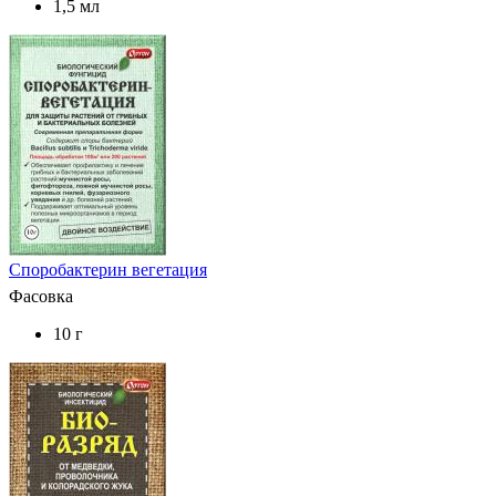
1,5 мл
Споробактерин вегетация
Фасовка
10 г