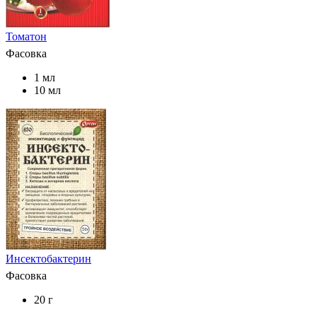
Томатон
Фасовка
1 мл
10 мл
Инсектобактерин
Фасовка
20 г