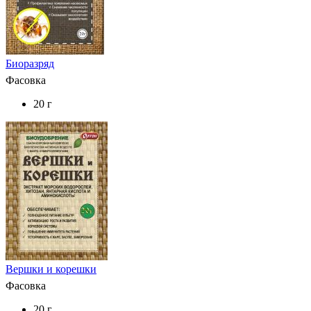
Биоразряд
Фасовка
20 г
Вершки и корешки
Фасовка
20 г