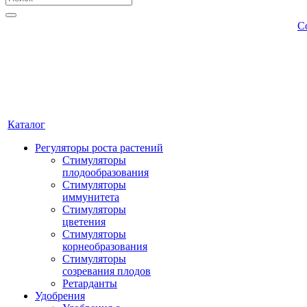
С
Каталог
Регуляторы роста растений
Стимуляторы
плодообразования
Стимуляторы
иммунитета
Стимуляторы
цветения
Стимуляторы
корнеобразования
Стимуляторы
созревания плодов
Ретарданты
Удобрения