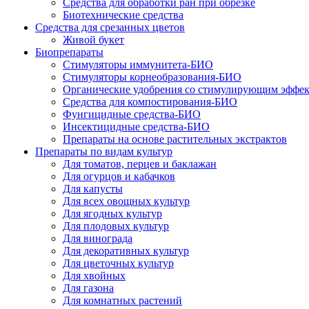
Средства для обработки ран при обрезке
Биотехнические средства
Средства для срезанных цветов
Живой букет
Биопрепараты
Стимуляторы иммунитета-БИО
Стимуляторы корнеобразования-БИО
Органические удобрения со стимулирующим эффе
Средства для компостирования-БИО
Фунгицидные средства-БИО
Инсектицидные средства-БИО
Препараты на основе растительных экстрактов
Препараты по видам культур
Для томатов, перцев и баклажан
Для огурцов и кабачков
Для капусты
Для всех овощных культур
Для ягодных культур
Для плодовых культур
Для винограда
Для декоративных культур
Для цветочных культур
Для хвойных
Для газона
Для комнатных растений