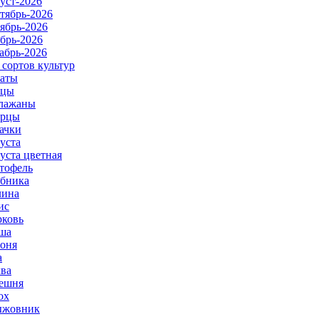
уст-2026
тябрь-2026
ябрь-2026
брь-2026
абрь-2026
 сортов культур
аты
рцы
лажаны
урцы
ачки
уста
уста цветная
тофель
бника
ина
ис
ковь
ша
оня
а
ва
ешня
ох
ыжовник