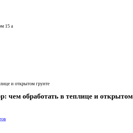
ом 15 а
плице и открытом грунте
р: чем обработать в теплице и открытом
тов