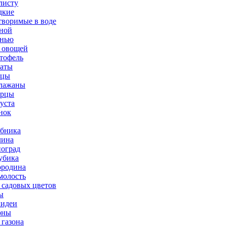
листу
дкие
творимые в воде
ной
нью
 овощей
тофель
аты
рцы
лажаны
урцы
уста
нок
бника
ина
оград
убика
родина
олость
 садовых цветов
ы
идеи
оны
 газона