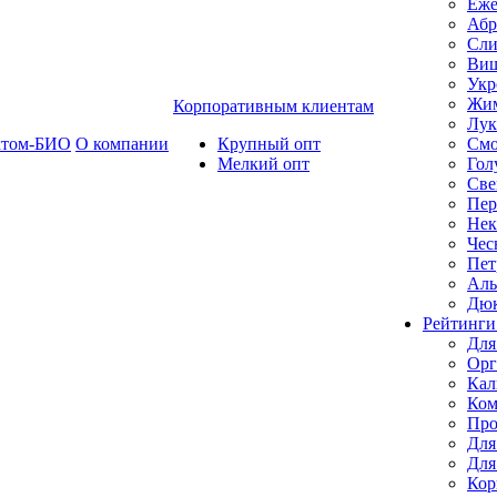
Еже
Абр
Сли
Ви
Укр
Жим
Корпоративным клиентам
Лук
ктом-БИО
О компании
Крупный опт
Смо
Мелкий опт
Гол
Све
Пер
Нек
Чес
Пет
Ал
Дю
Рейтинги
Для
Орг
Кал
Ком
Про
Для
Для
Кор