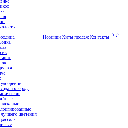
вика
икос
ва
шня
оп
олость
Ещё
родина
Новинки
Хиты продаж
Контакты
убика
кла
сик
тарин
нок
рушка
ыча
к
 удобрений
 сада и огорода
анические
ийные
плексные
лонгированные
 лучшего цветения
 рассады
невые