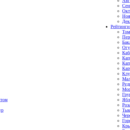
Авг
Сен
Окт
Ноя
Дек
Рейтинги
Том
Пе
Бак
Ог
Каб
Кап
Кап
Кар
Клу
Мал
Ред
Мор
Гру
ктом
Ябл
Роз
ур
Тык
Чер
Гор
Кр