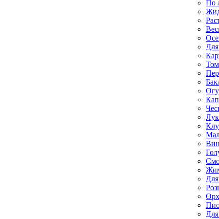
По 
Жи
Рас
Вес
Осе
Для
Кар
Том
Пе
Бак
Ог
Кап
Чес
Лук
Клу
Мал
Вин
Гол
Смо
Жим
Для
Роз
Орх
Пи
Для