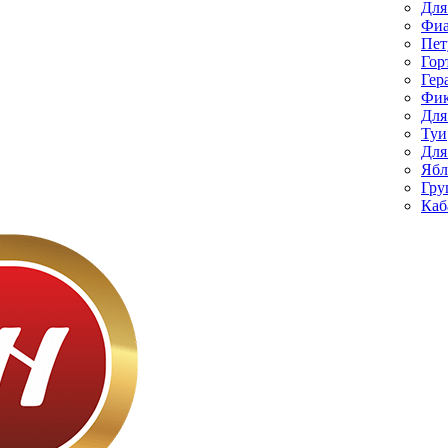
Для
Фиа
Пет
Гор
Гер
Фик
Для
Туи
Для
Ябл
Гру
Каб