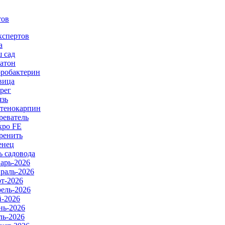
тов
кспертов
а
 сад
атон
робактерин
вица
рег
язь
тенокарпин
реватель
ро FE
ренить
енец
ь садовода
арь-2026
раль-2026
т-2026
ель-2026
-2026
ь-2026
ь-2026