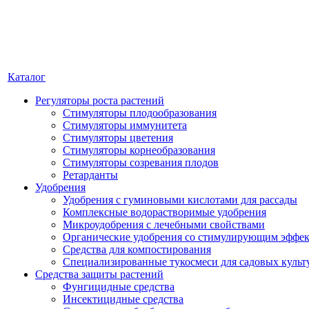
Каталог
Регуляторы роста растений
Стимуляторы плодообразования
Стимуляторы иммунитета
Стимуляторы цветения
Стимуляторы корнеобразования
Стимуляторы созревания плодов
Ретарданты
Удобрения
Удобрения с гуминовыми кислотами для рассады
Комплексные водорастворимые удобрения
Микроудобрения с лечебными свойствами
Органические удобрения со стимулирующим эффе
Средства для компостирования
Специализированные тукосмеси для садовых культ
Средства защиты растений
Фунгицидные средства
Инсектицидные средства