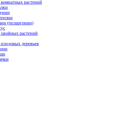
 комнатных растений
лки
унии
тензии
ани (пеларгонии)
ус
 хвойных растений
 плодовых деревьев
они
ши
ачки