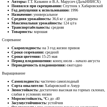
Авторы:
Г.Т. Казьмин и В.А. Марусич (ДальНИИСХ)
Появился при скрещивании:
Спутник x Хабаровский
Год допущения к использованию:
1996
Назначение:
универсальное
Средняя урожайность:
36,6 кг с дерева
Максимальная урожайность:
124 ц/га
Транспортабельность:
средняя
Товарность:
хорошая
Созревание
Скороплодность:
на 3 год жизни привоя
Сроки созревания:
средний
Сроки цветения:
15-25 мая
Период плодоношения:
конец июля – начало августа
Периодичность плодоношения:
ежегодно
Выращивание
Самоплодность:
частично самоплодный
Сорта опылители:
Хабаровский и Амур
Зимостойкость:
достаточно высокая на горных склонах,
слабая в условиях низин
Морозостойкость, °C:
до -40
Засухоустойчивость:
устойчив