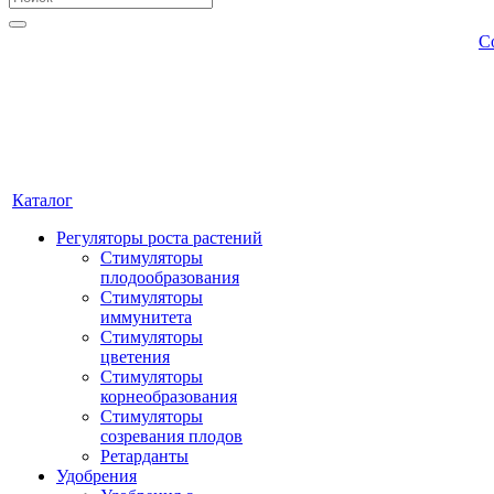
С
Каталог
Регуляторы роста растений
Стимуляторы
плодообразования
Стимуляторы
иммунитета
Стимуляторы
цветения
Стимуляторы
корнеобразования
Стимуляторы
созревания плодов
Ретарданты
Удобрения