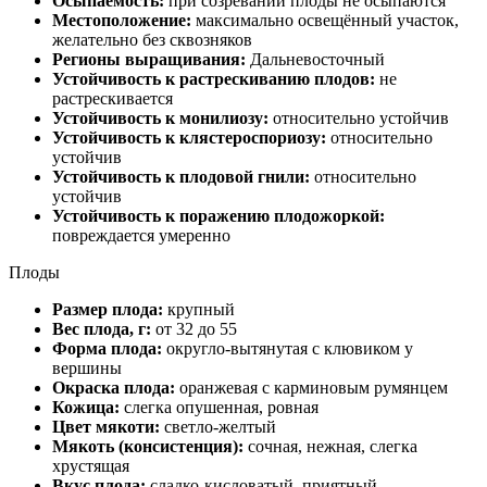
Осыпаемость:
при созревании плоды не осыпаются
Местоположение:
максимально освещённый участок,
желательно без сквозняков
Регионы выращивания:
Дальневосточный
Устойчивость к растрескиванию плодов:
не
растрескивается
Устойчивость к монилиозу:
относительно устойчив
Устойчивость к клястероспориозу:
относительно
устойчив
Устойчивость к плодовой гнили:
относительно
устойчив
Устойчивость к поражению плодожоркой:
повреждается умеренно
Плоды
Размер плода:
крупный
Вес плода, г:
от 32 до 55
Форма плода:
округло-вытянутая с клювиком у
вершины
Окраска плода:
оранжевая с карминовым румянцем
Кожица:
слегка опушенная, ровная
Цвет мякоти:
светло-желтый
Мякоть (консистенция):
сочная, нежная, слегка
хрустящая
Вкус плода:
сладко-кисловатый, приятный