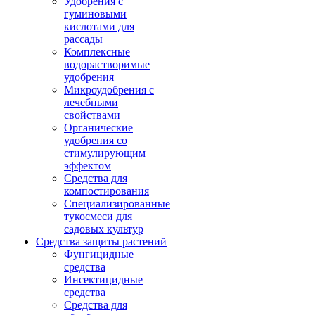
Удобрения с
гуминовыми
кислотами для
рассады
Комплексные
водорастворимые
удобрения
Микроудобрения с
лечебными
свойствами
Органические
удобрения со
стимулирующим
эффектом
Средства для
компостирования
Специализированные
тукосмеси для
садовых культур
Средства защиты растений
Фунгицидные
средства
Инсектицидные
средства
Средства для