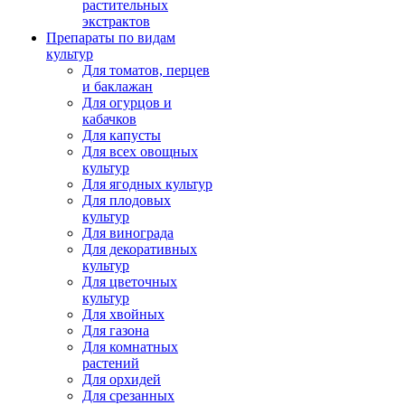
растительных
экстрактов
Препараты по видам
культур
Для томатов, перцев
и баклажан
Для огурцов и
кабачков
Для капусты
Для всех овощных
культур
Для ягодных культур
Для плодовых
культур
Для винограда
Для декоративных
культур
Для цветочных
культур
Для хвойных
Для газона
Для комнатных
растений
Для орхидей
Для срезанных