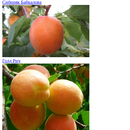
Сибиряк Байкалова
Голд Рич