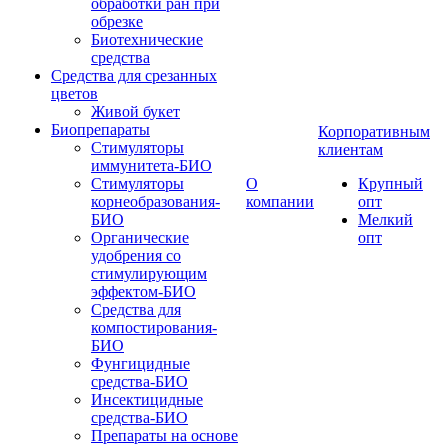
обработки ран при
обрезке
Биотехнические
средства
Средства для срезанных
цветов
Живой букет
Биопрепараты
Корпоративным
Стимуляторы
клиентам
иммунитета-БИО
Стимуляторы
О
Крупный
корнеобразования-
компании
опт
БИО
Мелкий
Органические
опт
удобрения со
стимулирующим
эффектом-БИО
Средства для
компостирования-
БИО
Фунгицидные
средства-БИО
Инсектицидные
средства-БИО
Препараты на основе