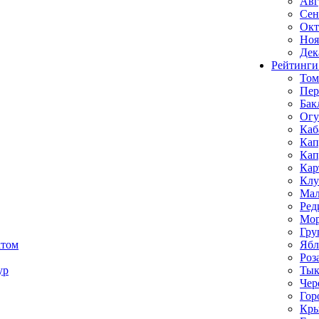
Авг
Сен
Окт
Ноя
Дек
Рейтинги
Том
Пе
Бак
Ог
Каб
Кап
Кап
Кар
Клу
Мал
Ред
Мор
Гру
ктом
Ябл
Роз
ур
Тык
Чер
Гор
Кр