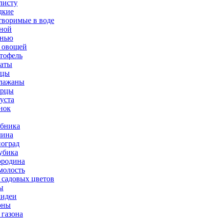
листу
дкие
творимые в воде
ной
нью
 овощей
тофель
аты
рцы
лажаны
урцы
уста
нок
бника
ина
оград
убика
родина
олость
 садовых цветов
ы
идеи
оны
 газона