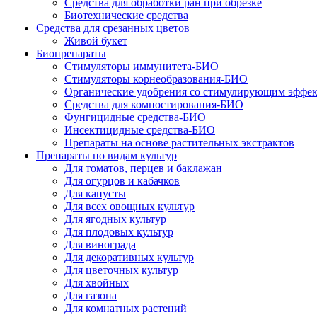
Средства для обработки ран при обрезке
Биотехнические средства
Средства для срезанных цветов
Живой букет
Биопрепараты
Стимуляторы иммунитета-БИО
Стимуляторы корнеобразования-БИО
Органические удобрения со стимулирующим эффе
Средства для компостирования-БИО
Фунгицидные средства-БИО
Инсектицидные средства-БИО
Препараты на основе растительных экстрактов
Препараты по видам культур
Для томатов, перцев и баклажан
Для огурцов и кабачков
Для капусты
Для всех овощных культур
Для ягодных культур
Для плодовых культур
Для винограда
Для декоративных культур
Для цветочных культур
Для хвойных
Для газона
Для комнатных растений