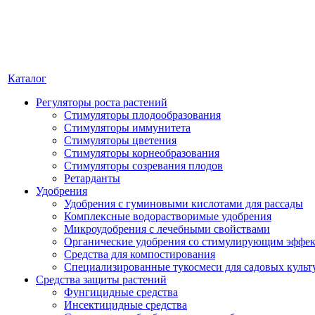
Каталог
Регуляторы роста растений
Стимуляторы плодообразования
Стимуляторы иммунитета
Стимуляторы цветения
Стимуляторы корнеобразования
Стимуляторы созревания плодов
Ретарданты
Удобрения
Удобрения с гуминовыми кислотами для рассады
Комплексные водорастворимые удобрения
Микроудобрения с лечебными свойствами
Органические удобрения со стимулирующим эффе
Средства для компостирования
Специализированные тукосмеси для садовых культ
Средства защиты растений
Фунгицидные средства
Инсектицидные средства