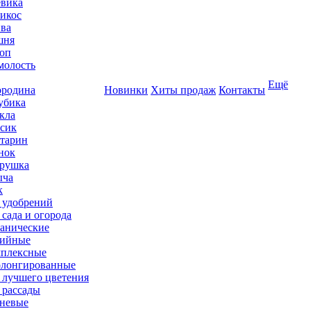
вика
икос
ва
шня
оп
олость
Ещё
родина
Новинки
Хиты продаж
Контакты
убика
кла
сик
тарин
нок
рушка
ыча
к
 удобрений
 сада и огорода
анические
ийные
плексные
лонгированные
 лучшего цветения
 рассады
невые