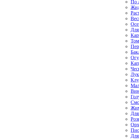
По 
Жи
Рас
Вес
Осе
Для
Кар
Том
Пе
Бак
Ог
Кап
Чес
Лук
Клу
Мал
Вин
Гол
Смо
Жим
Для
Роз
Орх
Пи
Для