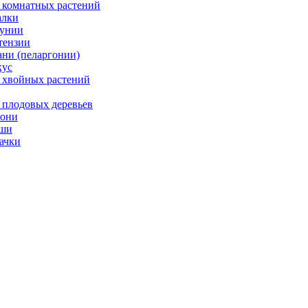
 комнатных растений
лки
унии
тензии
ани (пеларгонии)
ус
 хвойных растений
 плодовых деревьев
они
ши
ачки