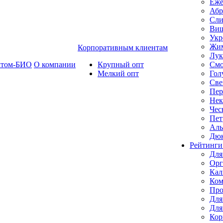
Еже
Абр
Сли
Ви
Укр
Жим
Корпоративным клиентам
Лук
ктом-БИО
О компании
Крупный опт
Смо
Мелкий опт
Гол
Све
Пер
Нек
Чес
Пет
Ал
Дю
Рейтинги
Для
Орг
Кал
Ком
Про
Для
Для
Кор