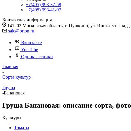
+7(495) 993-37-58
+7(495) 993-41-97
Контактная информация
141202 Московская область, г. Пушкино, ул. Институтская, д
sale@orton.ru
Вконтакте
YouTube
Одноклассники
Главная
-
Сорта культур
-
Груша
-
Банановая
Груша Банановая: описание сорта, фото
Культуры:
Томаты