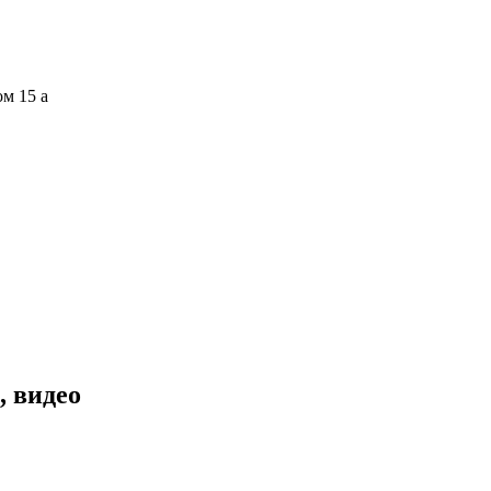
ом 15 а
, видео