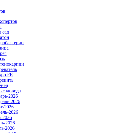
тов
кспертов
а
 сад
атон
робактерин
вица
рег
язь
тенокарпин
реватель
ро FE
ренить
енец
ь садовода
арь-2026
раль-2026
т-2026
ель-2026
-2026
ь-2026
ь-2026