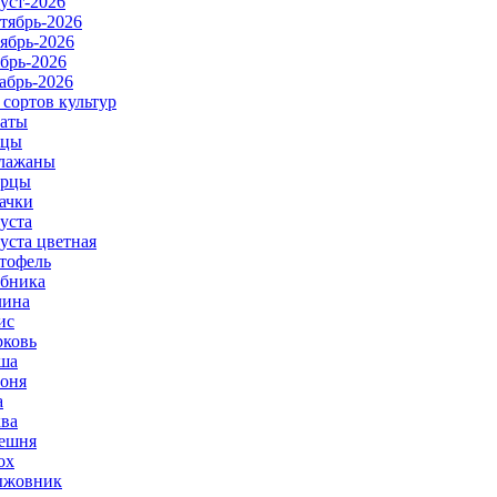
уст-2026
тябрь-2026
ябрь-2026
брь-2026
абрь-2026
 сортов культур
аты
рцы
лажаны
урцы
ачки
уста
уста цветная
тофель
бника
ина
ис
ковь
ша
оня
а
ва
ешня
ох
ыжовник