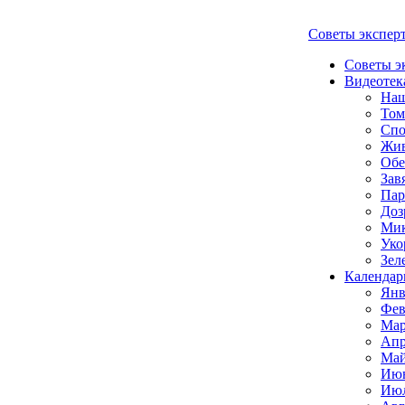
Советы экспер
Советы э
Видеотек
Наш
Том
Спо
Жи
Обе
Зав
Пар
Доз
Мик
Уко
Зел
Календар
Янв
Фев
Мар
Апр
Май
Июн
Июл