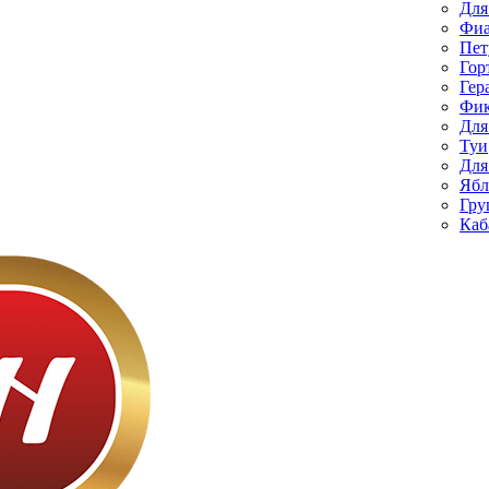
Для
Фиа
Пет
Гор
Гер
Фик
Для
Туи
Для
Ябл
Гру
Каб