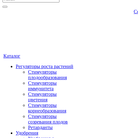
С
Каталог
Регуляторы роста растений
Стимуляторы
плодообразования
Стимуляторы
иммунитета
Стимуляторы
цветения
Стимуляторы
корнеобразования
Стимуляторы
созревания плодов
Ретарданты
Удобрения