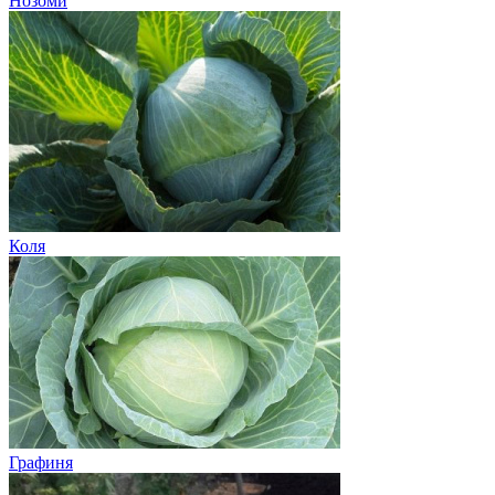
Нозоми
Коля
Графиня