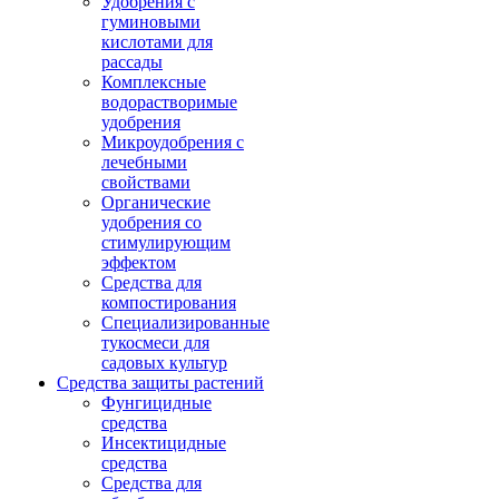
Удобрения с
гуминовыми
кислотами для
рассады
Комплексные
водорастворимые
удобрения
Микроудобрения с
лечебными
свойствами
Органические
удобрения со
стимулирующим
эффектом
Средства для
компостирования
Специализированные
тукосмеси для
садовых культур
Средства защиты растений
Фунгицидные
средства
Инсектицидные
средства
Средства для