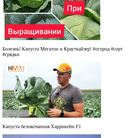
Болезнь! Капуста Мегатон и Крауткайзер! #огород #сорт
#грядки
Капуста белокочанная Харрикейн F1