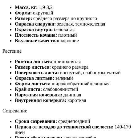
Масса, кг:
1,9-3,2
Форма:
округлый
Размер:
среднего размера до крупного
Окраска снаружи:
зеленая, темно-зеленая
Окраска внутри:
беловатая
Плотность кочана:
плотный
Вкусовые качества:
хорошие
Растение
Розетка листьев:
приподнятая
Размер листьев:
среднего размера
Поверхность листа:
вогнутый, слабопузырчатый
Окраска листьев:
зеленый
Форма листьев:
широкообратнояйцевидная
Край листа:
слабоволнистый
Наружная кочерыга:
длинная
Внутренняя кочерыга:
короткая
Созревание
Сроки созревания:
среднепоздний
Период от всходов до технической спелости:
140-170
дней
Время сбора урожая:
август-сентябрь