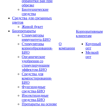
обработки ран при
обрезке
Биотехнические
средства
Средства для срезанных
цветов
Живой букет
Биопрепараты
Корпоративным
Стимуляторы
клиентам
иммунитета-БИО
Стимуляторы
О
Крупный
корнеобразования-
компании
опт
БИО
Мелкий
Органические
опт
удобрения со
стимулирующим
эффектом-БИО
Средства для
компостирования-
БИО
Фунгицидные
средства-БИО
Инсектицидные
средства-БИО
Препараты на основе