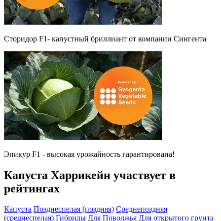
Сторидор F1- капустный бриллиант от компании Сингента
Эпикур F1 - высокая урожайность гарантирована!
Капуста Харрикейн участвует в
рейтингах
Капуста
Позднеспелая (поздняя)
Среднепоздняя
(среднеспелая)
Гибриды
Для Поволжья
Для открытого грунта