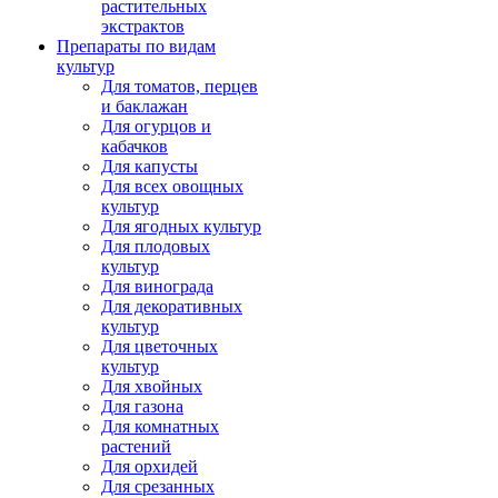
растительных
экстрактов
Препараты по видам
культур
Для томатов, перцев
и баклажан
Для огурцов и
кабачков
Для капусты
Для всех овощных
культур
Для ягодных культур
Для плодовых
культур
Для винограда
Для декоративных
культур
Для цветочных
культур
Для хвойных
Для газона
Для комнатных
растений
Для орхидей
Для срезанных