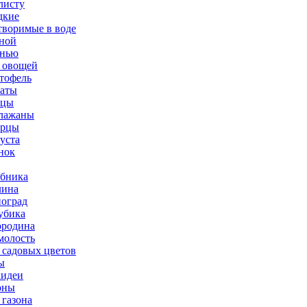
листу
дкие
творимые в воде
ной
нью
 овощей
тофель
аты
рцы
лажаны
урцы
уста
нок
бника
ина
оград
убика
родина
олость
 садовых цветов
ы
идеи
оны
 газона