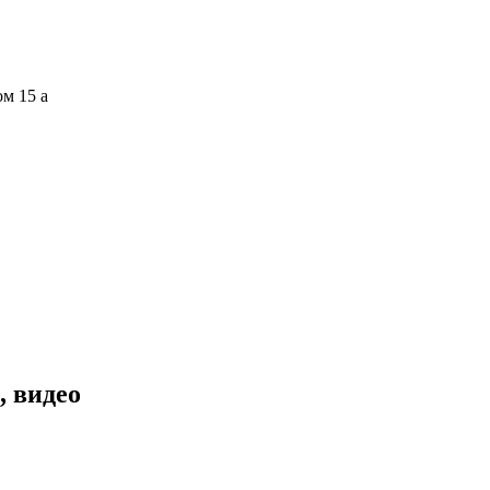
ом 15 а
, видео