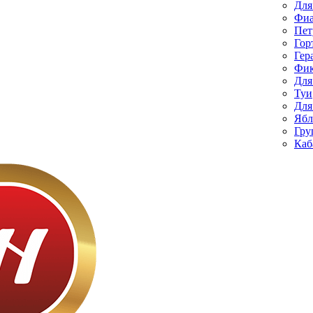
Для
Фиа
Пет
Гор
Гер
Фик
Для
Туи
Для
Ябл
Гру
Каб