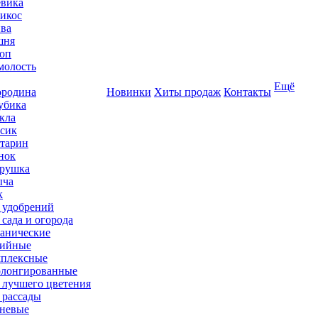
вика
икос
ва
шня
оп
олость
Ещё
родина
Новинки
Хиты продаж
Контакты
убика
кла
сик
тарин
нок
рушка
ыча
к
 удобрений
 сада и огорода
анические
ийные
плексные
лонгированные
 лучшего цветения
 рассады
невые