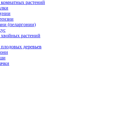
 комнатных растений
лки
унии
тензии
ани (пеларгонии)
ус
 хвойных растений
 плодовых деревьев
они
ши
ачки