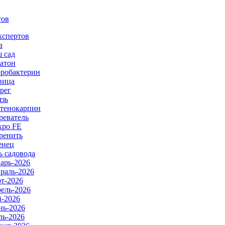
тов
кспертов
а
 сад
атон
робактерин
вица
рег
язь
тенокарпин
реватель
ро FE
ренить
енец
ь садовода
арь-2026
раль-2026
т-2026
ель-2026
-2026
ь-2026
ь-2026