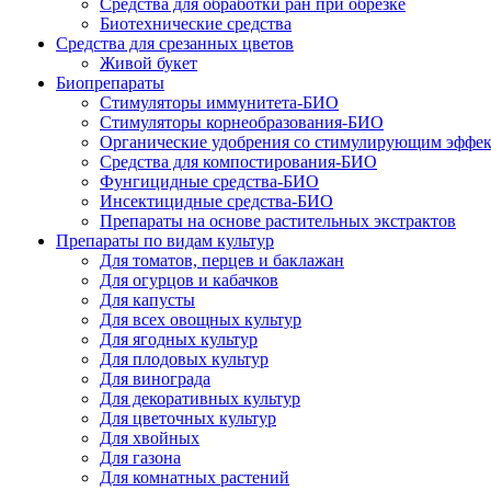
Средства для обработки ран при обрезке
Биотехнические средства
Средства для срезанных цветов
Живой букет
Биопрепараты
Стимуляторы иммунитета-БИО
Стимуляторы корнеобразования-БИО
Органические удобрения со стимулирующим эффе
Средства для компостирования-БИО
Фунгицидные средства-БИО
Инсектицидные средства-БИО
Препараты на основе растительных экстрактов
Препараты по видам культур
Для томатов, перцев и баклажан
Для огурцов и кабачков
Для капусты
Для всех овощных культур
Для ягодных культур
Для плодовых культур
Для винограда
Для декоративных культур
Для цветочных культур
Для хвойных
Для газона
Для комнатных растений