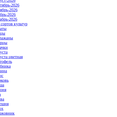
уст-2026
тябрь-2026
ябрь-2026
брь-2026
абрь-2026
 сортов культур
аты
рцы
лажаны
урцы
ачки
уста
уста цветная
тофель
бника
ина
ис
ковь
ша
оня
а
ва
ешня
ох
ыжовник