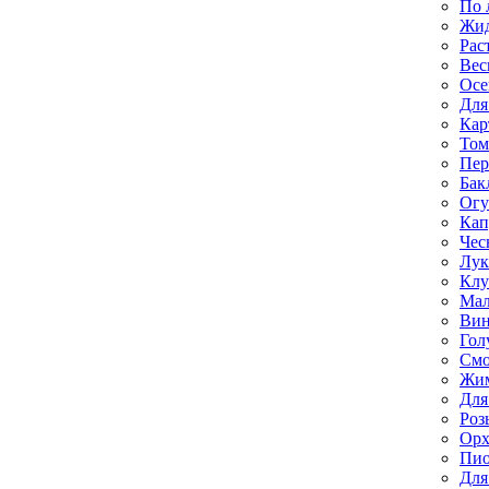
По 
Жи
Рас
Вес
Осе
Для
Кар
Том
Пе
Бак
Ог
Кап
Чес
Лук
Клу
Мал
Вин
Гол
Смо
Жим
Для
Роз
Орх
Пи
Для