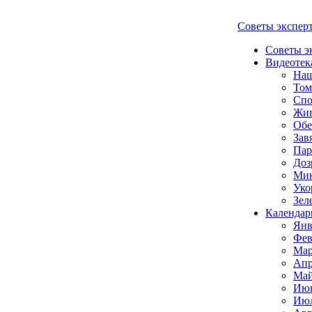
Советы экспер
Советы э
Видеотек
Наш
Том
Спо
Жи
Обе
Зав
Пар
Доз
Мик
Уко
Зел
Календар
Янв
Фев
Мар
Апр
Май
Июн
Июл