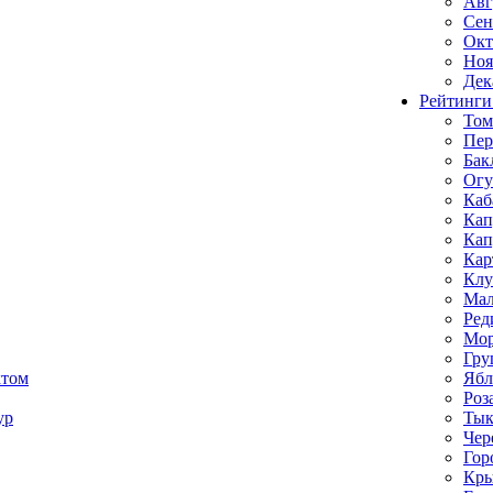
Авг
Сен
Окт
Ноя
Дек
Рейтинги
Том
Пе
Бак
Ог
Каб
Кап
Кап
Кар
Клу
Мал
Ред
Мор
Гру
ктом
Ябл
Роз
ур
Тык
Чер
Гор
Кр