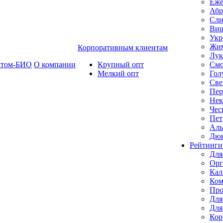
Еже
Абр
Сли
Ви
Укр
Жим
Корпоративным клиентам
Лук
ктом-БИО
О компании
Крупный опт
Смо
Мелкий опт
Гол
Све
Пер
Нек
Чес
Пет
Ал
Дю
Рейтинги
Для
Орг
Кал
Ком
Про
Для
Для
Кор