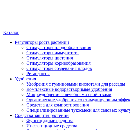
Каталог
Регуляторы роста растений
Стимуляторы плодообразования
Стимуляторы иммунитета
Стимуляторы цветения
Стимуляторы корнеобразования
Стимуляторы созревания плодов
Ретарданты
Удобрения
Удобрения с гуминовыми кислотами для рассады
Комплексные водорастворимые удобрения
Микроудобрения с лечебными свойствами
Органические удобрения со стимулирующим эффе
Средства для компостирования
Специализированные тукосмеси для садовых культ
Средства защиты растений
Фунгицидные средства
Инсектицидные средства