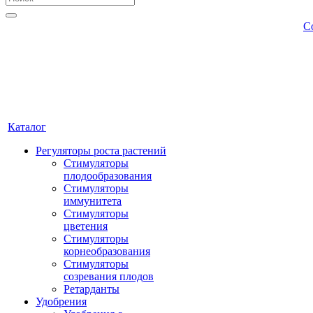
С
Каталог
Регуляторы роста растений
Стимуляторы
плодообразования
Стимуляторы
иммунитета
Стимуляторы
цветения
Стимуляторы
корнеобразования
Стимуляторы
созревания плодов
Ретарданты
Удобрения