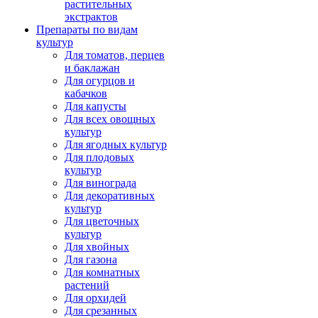
растительных
экстрактов
Препараты по видам
культур
Для томатов, перцев
и баклажан
Для огурцов и
кабачков
Для капусты
Для всех овощных
культур
Для ягодных культур
Для плодовых
культур
Для винограда
Для декоративных
культур
Для цветочных
культур
Для хвойных
Для газона
Для комнатных
растений
Для орхидей
Для срезанных