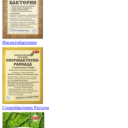
Инсектобактерин
Споробактерин Рассада