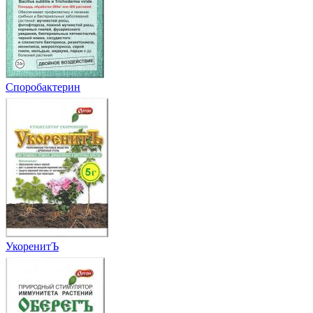
Споробактерин
УкоренитЪ