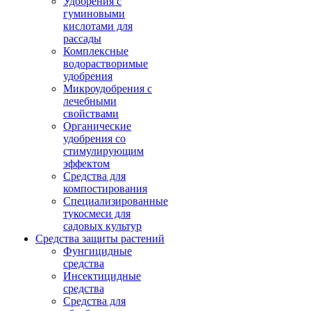
Удобрения с
гуминовыми
кислотами для
рассады
Комплексные
водорастворимые
удобрения
Микроудобрения с
лечебными
свойствами
Органические
удобрения со
стимулирующим
эффектом
Средства для
компостирования
Специализированные
тукосмеси для
садовых культур
Средства защиты растений
Фунгицидные
средства
Инсектицидные
средства
Средства для