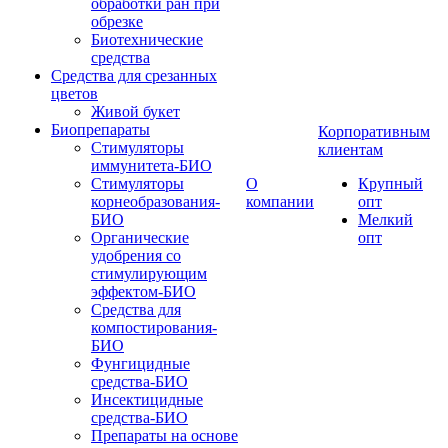
обработки ран при
обрезке
Биотехнические
средства
Средства для срезанных
цветов
Живой букет
Биопрепараты
Корпоративным
Стимуляторы
клиентам
иммунитета-БИО
Стимуляторы
О
Крупный
корнеобразования-
компании
опт
БИО
Мелкий
Органические
опт
удобрения со
стимулирующим
эффектом-БИО
Средства для
компостирования-
БИО
Фунгицидные
средства-БИО
Инсектицидные
средства-БИО
Препараты на основе