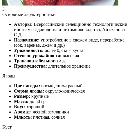
3
Основные характеристики
Авторы:
Всероссийский селекционно-технологический
институт садоводства и питомниководства, Айтжанова
С.Д.
Назначение:
употребление в свежем виде, переработка
(сок, варенье, джем и др.)
Урожайность:
более 0,8 кг с куста
Степень урожайности:
высокая
Транспортабельность:
да
Преимущества:
длительное хранение
Ягоды
Цвет ягоды:
насыщенно-красный
Форма ягоды:
округло-коническая
Размер:
крупные
Масса:
до 50 гр
Вкус:
хороший
Аромат:
лесной земляники
Мякоть:
плотная, сочная
Куст