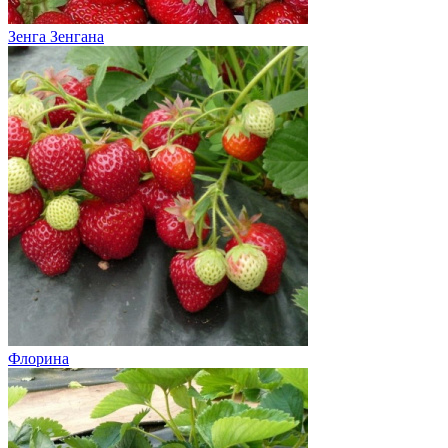
Зенга Зенгана
Флорина