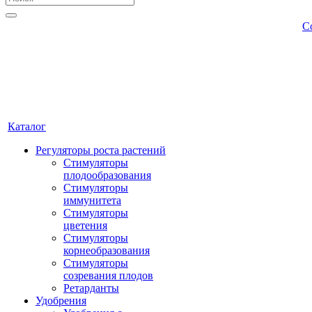
С
Каталог
Регуляторы роста растений
Стимуляторы
плодообразования
Стимуляторы
иммунитета
Стимуляторы
цветения
Стимуляторы
корнеобразования
Стимуляторы
созревания плодов
Ретарданты
Удобрения