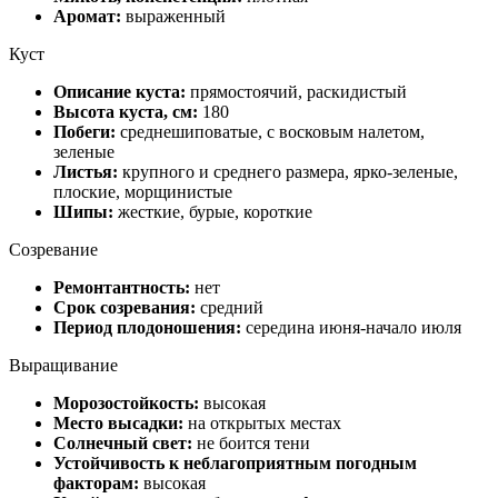
Аромат:
выраженный
Куст
Описание куста:
прямостоячий, раскидистый
Высота куста, см:
180
Побеги:
среднешиповатые, с восковым налетом,
зеленые
Листья:
крупного и среднего размера, ярко-зеленые,
плоские, морщинистые
Шипы:
жесткие, бурые, короткие
Созревание
Ремонтантность:
нет
Срок созревания:
средний
Период плодоношения:
середина июня-начало июля
Выращивание
Морозостойкость:
высокая
Место высадки:
на открытых местах
Солнечный свет:
не боится тени
Устойчивость к неблагоприятным погодным
факторам:
высокая