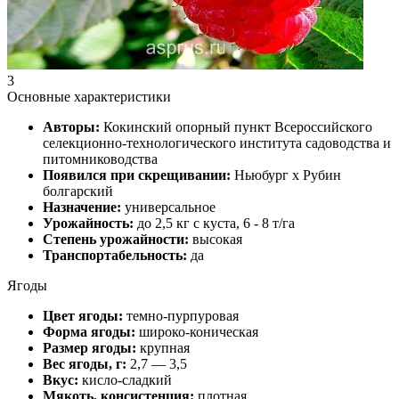
3
Основные характеристики
Авторы:
Кокинский опорный пункт Всероссийского
селекционно-технологического института садоводства и
питомниководства
Появился при скрещивании:
Ньюбург х Рубин
бoлгapcкий
Назначение:
универсальное
Урожайность:
до 2,5 кг с куста, 6 - 8 т/га
Степень урожайности:
высокая
Транспортабельность:
да
Ягоды
Цвет ягоды:
темно-пурпуровая
Форма ягоды:
широко-коническая
Размер ягоды:
крупная
Вес ягоды, г:
2,7 — 3,5
Вкус:
кисло-сладкий
Мякоть, консистенция:
плотная