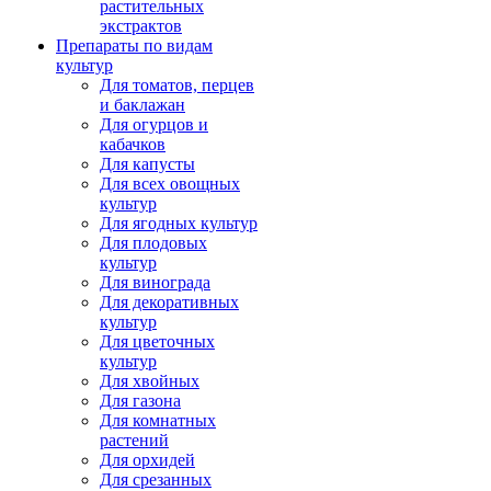
растительных
экстрактов
Препараты по видам
культур
Для томатов, перцев
и баклажан
Для огурцов и
кабачков
Для капусты
Для всех овощных
культур
Для ягодных культур
Для плодовых
культур
Для винограда
Для декоративных
культур
Для цветочных
культур
Для хвойных
Для газона
Для комнатных
растений
Для орхидей
Для срезанных