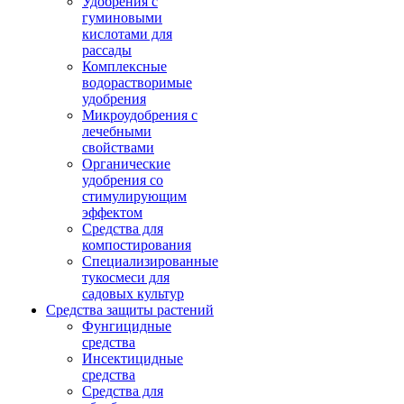
Удобрения с
гуминовыми
кислотами для
рассады
Комплексные
водорастворимые
удобрения
Микроудобрения с
лечебными
свойствами
Органические
удобрения со
стимулирующим
эффектом
Средства для
компостирования
Специализированные
тукосмеси для
садовых культур
Средства защиты растений
Фунгицидные
средства
Инсектицидные
средства
Средства для