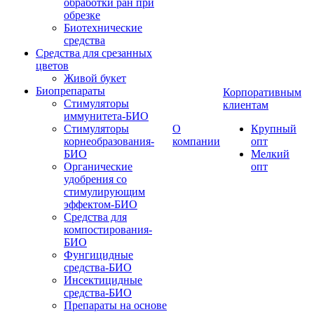
обработки ран при
обрезке
Биотехнические
средства
Средства для срезанных
цветов
Живой букет
Биопрепараты
Корпоративным
Стимуляторы
клиентам
иммунитета-БИО
Стимуляторы
О
Крупный
корнеобразования-
компании
опт
БИО
Мелкий
Органические
опт
удобрения со
стимулирующим
эффектом-БИО
Средства для
компостирования-
БИО
Фунгицидные
средства-БИО
Инсектицидные
средства-БИО
Препараты на основе