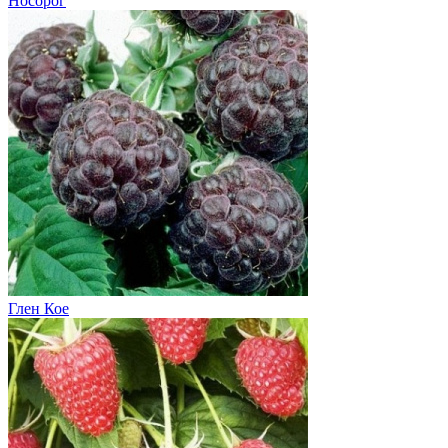
Носорог
Глен Кое