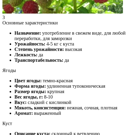
3
Основные характеристики
Назначение:
употребление в свежем виде, для любой
переработки, для заморозки
Урожайность:
4-5 кг с куста
Степень урожайности:
высокая
Лежкость:
да
Транспортабельность:
да
Ягоды
Цвет ягоды:
темно-красная
Форма ягоды:
удлиненная тупоконическая
Размер ягоды:
крупная
Вес ягоды, г:
8-10
Вкус:
сладкий с кислинкой
Мякоть, консистенция:
нежная, сочная, плотная
Аромат:
выраженный
Куст
Описание куста:
склонный к ветвлению