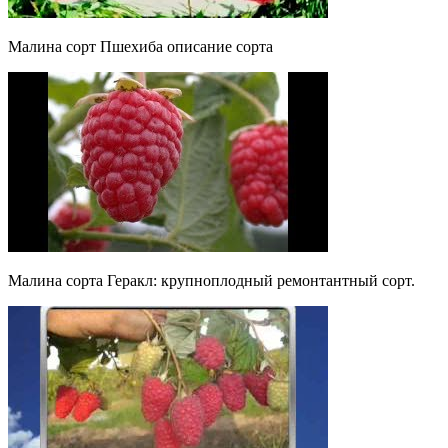
Малина сорт Пшехиба описание сорта
Малина сорта Геракл: крупноплодный ремонтантный сорт.