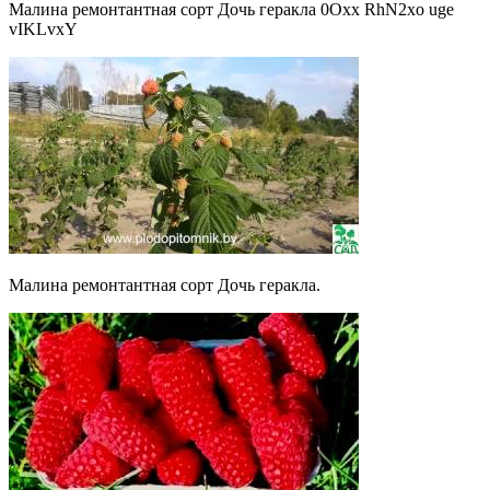
Малина ремонтантная сорт Дочь геракла 0Oxx RhN2xo uge
vIKLvxY
Малина ремонтантная сорт Дочь геракла.