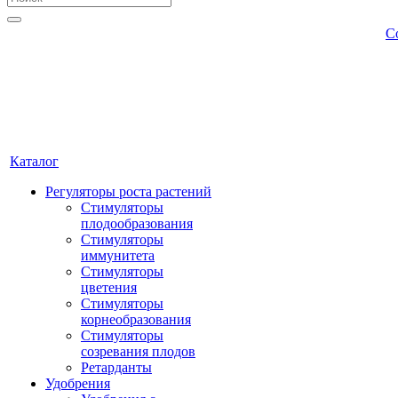
С
Каталог
Регуляторы роста растений
Стимуляторы
плодообразования
Стимуляторы
иммунитета
Стимуляторы
цветения
Стимуляторы
корнеобразования
Стимуляторы
созревания плодов
Ретарданты
Удобрения