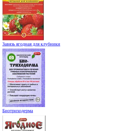
Завязь ягодная для клубники
Биотриходерма