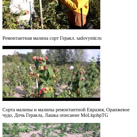
Ремонтантная малина сорт Геракл. sadovymir.ru
Сорта малины и малины ремонтантной Евразия, Оранжевое
чудо, Дочь Геракла, Лашка описание MoLlqohpTG