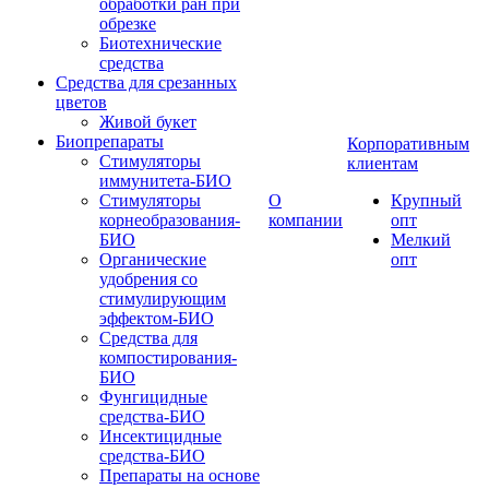
обработки ран при
обрезке
Биотехнические
средства
Средства для срезанных
цветов
Живой букет
Биопрепараты
Корпоративным
Стимуляторы
клиентам
иммунитета-БИО
Стимуляторы
О
Крупный
корнеобразования-
компании
опт
БИО
Мелкий
Органические
опт
удобрения со
стимулирующим
эффектом-БИО
Средства для
компостирования-
БИО
Фунгицидные
средства-БИО
Инсектицидные
средства-БИО
Препараты на основе