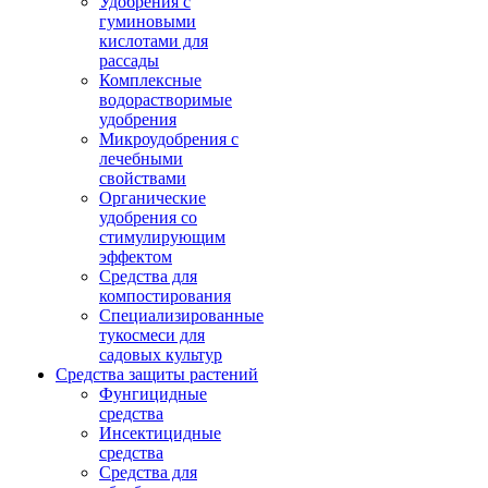
Удобрения с
гуминовыми
кислотами для
рассады
Комплексные
водорастворимые
удобрения
Микроудобрения с
лечебными
свойствами
Органические
удобрения со
стимулирующим
эффектом
Средства для
компостирования
Специализированные
тукосмеси для
садовых культур
Средства защиты растений
Фунгицидные
средства
Инсектицидные
средства
Средства для