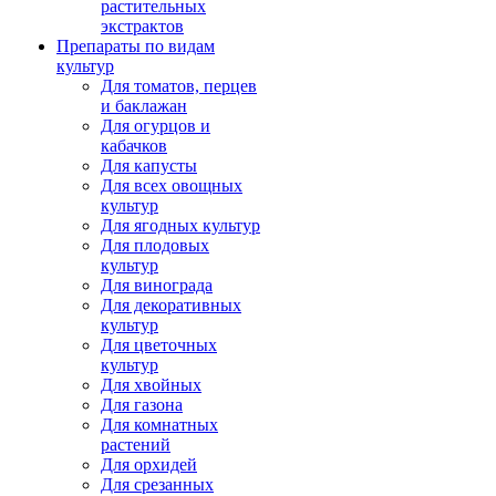
растительных
экстрактов
Препараты по видам
культур
Для томатов, перцев
и баклажан
Для огурцов и
кабачков
Для капусты
Для всех овощных
культур
Для ягодных культур
Для плодовых
культур
Для винограда
Для декоративных
культур
Для цветочных
культур
Для хвойных
Для газона
Для комнатных
растений
Для орхидей
Для срезанных