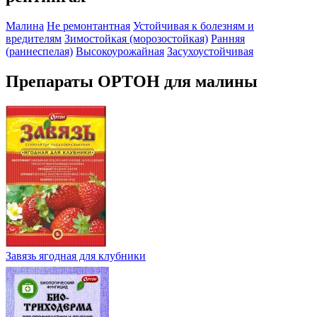
Малина
Не ремонтантная
Устойчивая к болезням и
вредителям
Зимостойкая (морозостойкая)
Ранняя
(раннеспелая)
Высокоурожайная
Засухоустойчивая
Препараты ОРТОН для малины
Завязь ягодная для клубники