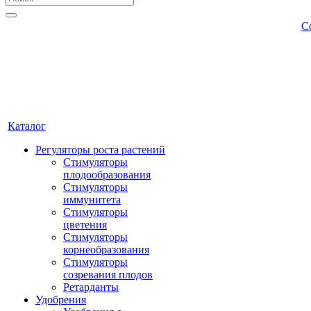
С
Каталог
Регуляторы роста растений
Стимуляторы
плодообразования
Стимуляторы
иммунитета
Стимуляторы
цветения
Стимуляторы
корнеобразования
Стимуляторы
созревания плодов
Ретарданты
Удобрения