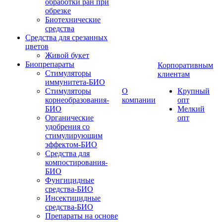
обработки ран при
обрезке
Биотехнические
средства
Средства для срезанных
цветов
Живой букет
Биопрепараты
Корпоративным
Стимуляторы
клиентам
иммунитета-БИО
Стимуляторы
О
Крупный
корнеобразования-
компании
опт
БИО
Мелкий
Органические
опт
удобрения со
стимулирующим
эффектом-БИО
Средства для
компостирования-
БИО
Фунгицидные
средства-БИО
Инсектицидные
средства-БИО
Препараты на основе