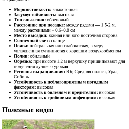
Морозостойкость:
зимостойкая
Засухоустойчивость:
высокая
Тип опыления:
обоеполый
Расстояние при посадке:
между рядами — 1,5-2 м,
между растениями – 0,6–0,8 см
Место высадки:
южная или юго-восточная сторона
Солнечный свет:
солнце
Почва:
нейтральная или слабокислая, в меру
увлажненная суглинистая с хорошим воздухообменом
Полив:
обильный
Обрезка:
при высоте 1,2 м верхушку прищипывают для
получения лучшего урожая
Регионы выращивания:
Юг, Средняя полоса, Урал,
Сибирь
Устойчивость к неблагоприятным погодным
факторам:
высокая
Устойчивость к болезням и вредителям:
высокая
Устойчивость к грибковым инфекциям:
высокая
Полезные видео