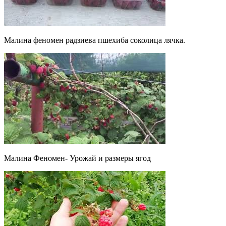
Малина феномен радзиева пшехиба соколица лячка.
Малина Феномен- Урожай и размеры ягод