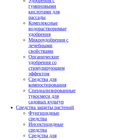
Удобрения с
гуминовыми
кислотами для
рассады
Комплексные
водорастворимые
удобрения
Микроудобрения с
лечебными
свойствами
Органические
удобрения со
стимулирующим
эффектом
Средства для
компостирования
Специализированные
тукосмеси для
садовых культур
Средства защиты растений
Фунгицидные
средства
Инсектицидные
средства
Средства для