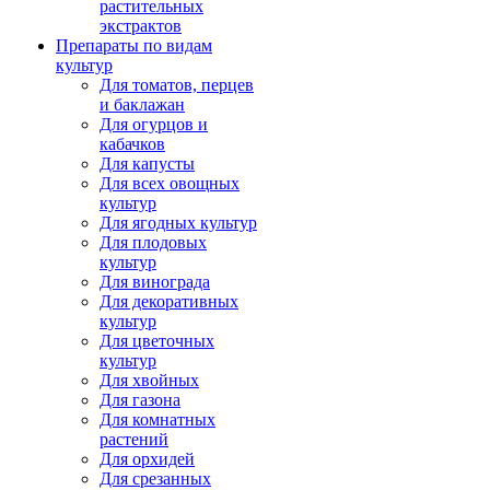
растительных
экстрактов
Препараты по видам
культур
Для томатов, перцев
и баклажан
Для огурцов и
кабачков
Для капусты
Для всех овощных
культур
Для ягодных культур
Для плодовых
культур
Для винограда
Для декоративных
культур
Для цветочных
культур
Для хвойных
Для газона
Для комнатных
растений
Для орхидей
Для срезанных