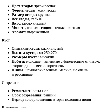
Цвет ягоды:
ярко-красная
Форма ягоды:
коническая
Размер ягоды:
крупная
Вес ягоды, г:
5-10
Вкус:
кисло-сладкий
Мякоть, консистенция:
сочная, плотная
Аромат:
выраженный
Куст
Описание куста:
раскидистый
Высота куста, см:
250-270
Размеры куста:
высокий
Побеги:
молодые – зеленные с фиолетовым отливом,
второгодки – светло-коричневые
Шипы:
немногочисленные, мелкие, не очень
агрессивные
Созревание
Ремонтантность:
нет
Срок созревания:
ранний
Период плодоношения:
вторая половина июня
Выращивание