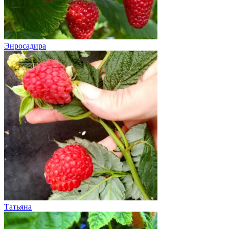
Энросадира
Татьяна