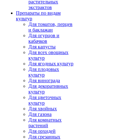
растительных
экстрактов
Препараты по видам
культур
Для томатов, перцев
и баклажан
Для огурцов и
кабачков
Для капусты
Для всех овощных
культур
Для ягодных культур
Для плодовых
культур
Для винограда
Для декоративных
культур
Для цветочных
культур
Для хвойных
Для газона
Для комнатных
растений
Для орхидей
Для срезанных