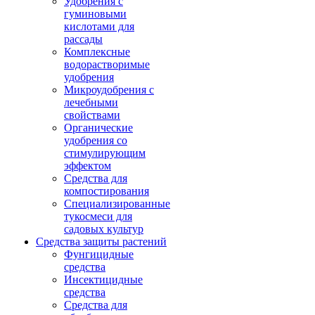
Удобрения с
гуминовыми
кислотами для
рассады
Комплексные
водорастворимые
удобрения
Микроудобрения с
лечебными
свойствами
Органические
удобрения со
стимулирующим
эффектом
Средства для
компостирования
Специализированные
тукосмеси для
садовых культур
Средства защиты растений
Фунгицидные
средства
Инсектицидные
средства
Средства для