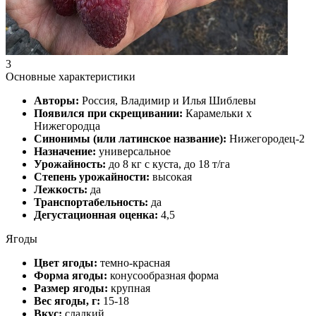
3
Основные характеристики
Авторы:
Россия, Владимир и Илья Шиблевы
Появился при скрещивании:
Карамельки х
Нижегородца
Синонимы (или латинское название):
Нижегородец-2
Назначение:
универсальное
Урожайность:
до 8 кг с куста, до 18 т/га
Степень урожайности:
высокая
Лежкость:
да
Транспортабельность:
да
Дегустационная оценка:
4,5
Ягоды
Цвет ягоды:
темно-красная
Форма ягоды:
конусообразная форма
Размер ягоды:
крупная
Вес ягоды, г:
15-18
Вкус:
сладкий