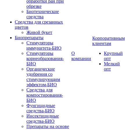
обработки ран при
обрезке
Биотехнические
средства
Средства для срезанных
цветов
Живой букет
Биопрепараты
Корпоративным
Стимуляторы
клиентам
иммунитета-БИО
Стимуляторы
О
Крупный
корнеобразования-
компании
опт
БИО
Мелкий
Органические
опт
удобрения со
стимулирующим
эффектом-БИО
Средства для
компостирования-
БИО
Фунгицидные
средства-БИО
Инсектицидные
средства-БИО
Препараты на основе