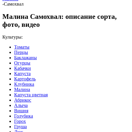
-
Самохвал
Малина Самохвал: описание сорта,
фото, видео
Культуры:
Томаты
Перцы
Баклажаны
Огурцы
Кабачки
Капуста
Картофель
Клубника
Малина
Капуста цветная
Абрикос
Алыча
Вишня
Голубика
Горох
Груша
Дюк