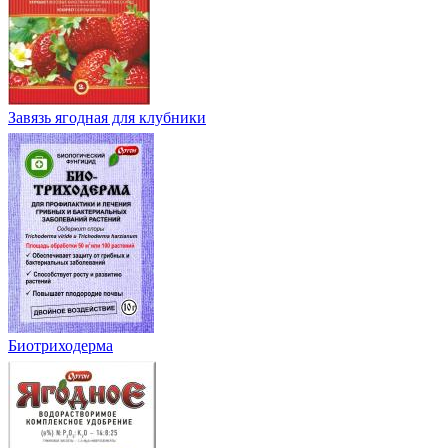
Завязь ягодная для клубники
Биотриходерма