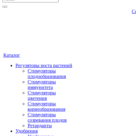
С
Каталог
Регуляторы роста растений
Стимуляторы
плодообразования
Стимуляторы
иммунитета
Стимуляторы
цветения
Стимуляторы
корнеобразования
Стимуляторы
созревания плодов
Ретарданты
Удобрения